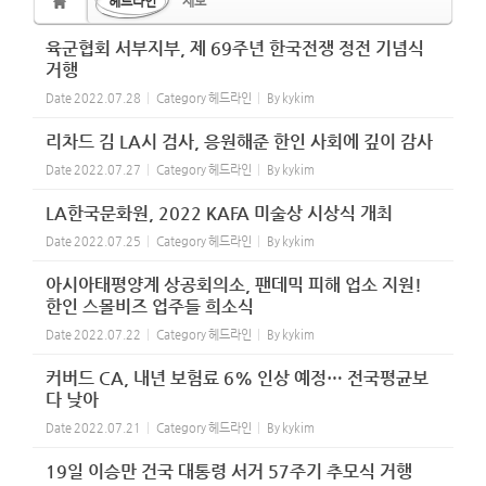
헤드라인
제보
육군협회 서부지부, 제 69주년 한국전쟁 정전 기념식
거행
Date
2022.07.28
Category
헤드라인
By
kykim
리차드 김 LA시 검사, 응원해준 한인 사회에 깊이 감사
Date
2022.07.27
Category
헤드라인
By
kykim
LA한국문화원, 2022 KAFA 미술상 시상식 개최
Date
2022.07.25
Category
헤드라인
By
kykim
아시아태평양계 상공회의소, 팬데믹 피해 업소 지원!
한인 스몰비즈 업주들 희소식
Date
2022.07.22
Category
헤드라인
By
kykim
커버드 CA, 내년 보험료 6% 인상 예정… 전국평균보
다 낮아
Date
2022.07.21
Category
헤드라인
By
kykim
19일 이승만 건국 대통령 서거 57주기 추모식 거행