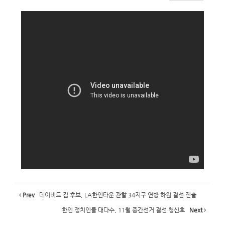
Prev
데이비드 김 후보, LA한인타운 관할 34지구 연방 하원 결선 진출
한인 정치인들 대다수, 11월 중간선거 결선 청신호
Next