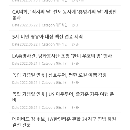
Date
2022.07.13
Category
헤드라인
By
kykim
CA의회, '직지의 날' 선포 동시에 '홍명기의 날' 제정안
통과
Date
2022.06.22
Category
헤드라인
By
EH
5세 미만 영유아 대상 백신 접종 시작
Date
2022.06.22
Category
헤드라인
By
EH
LA총영사관, 평화봉사단 초청 '한미 우호의 밤' 행사
Date
2022.06.21
Category
헤드라인
By
EH
독립 기념일 연휴 | 삼호투어, 편한 로컬 여행 각광
Date
2022.06.21
Category
헤드라인
By
EH
독립 기념일 연휴 | US 아주투어, 즐거운 가족 여행 준
비
Date
2022.06.21
Category
헤드라인
By
EH
데이비드 김 후보, LA한인타운 관할 34지구 연방 하원
결선 진출