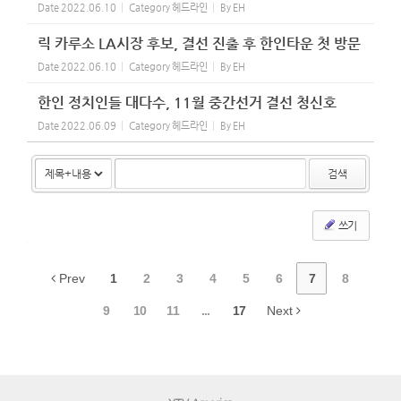
Date
2022.06.10
Category
헤드라인
By
EH
릭 카루소 LA시장 후보, 결선 진출 후 한인타운 첫 방문
Date
2022.06.10
Category
헤드라인
By
EH
한인 정치인들 대다수, 11월 중간선거 결선 청신호
Date
2022.06.09
Category
헤드라인
By
EH
검색
쓰기
Prev
1
2
3
4
5
6
7
8
9
10
11
...
17
Next