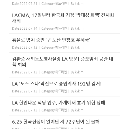
Date
2022.07.21
Category
헤드라인
By
kykim
LACMA, 17일부터 한국화 거장 ‘박대성 화백’ 전시회
개최
Date
2022.07.14
Category
헤드라인
By
kykim
흉물로 방치 중인 ‘구 도산 안창호 우체국’
Date
2022.07.13
Category
헤드라인
By
kykim
김완중 재외동포영사실장 LA 방문! 증오범죄 공관 대
책 회의
Date
2022.07.13
Category
헤드라인
By
kykim
LA '노스 스타'작전으로 중범죄자 192명 검거!
Date
2022.07.13
Category
헤드라인
By
kykim
LA 한인타운 식당 업주, 가게에서 흉기 위협 당해
Date
2022.07.13
Category
헤드라인
By
kykim
6.25 한국전쟁이 일어난 지 72주년이 된 올해