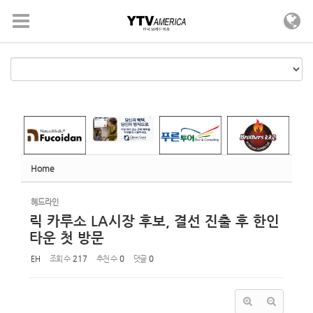
Sketchbook5, 스케치북5
Sketchbook5, 스케치북5
메뉴 건너뛰기
Home
헤드라인
릭 카루소 LA시장 후보, 결선 진출 후 한인
타운 첫 방문
EH
조회 수
217
추천 수
0
댓글
0