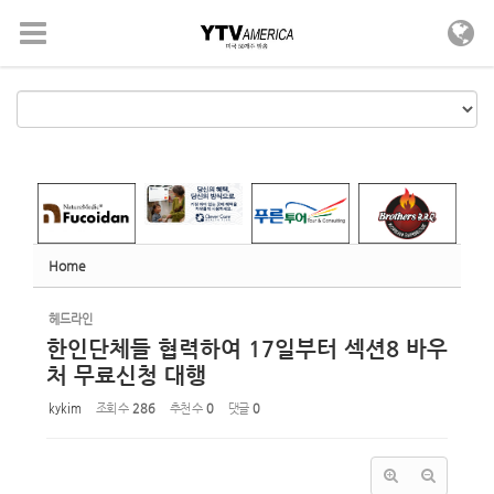
Sketchbook5, 스케치북5
Sketchbook5, 스케치북5
메뉴 건너뛰기
Home
헤드라인
한인단체들 협력하여 17일부터 섹션8 바우
처 무료신청 대행
kykim
조회 수
286
추천 수
0
댓글
0