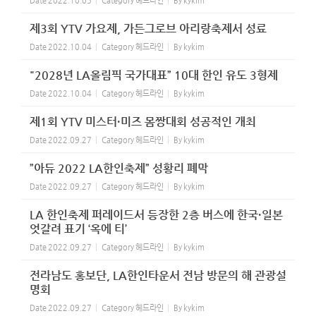
Date
2022.10.05
Category
헤드라인
By
kykim
제3회 YTV 가요제, 가든그로브 아리랑축제서 성료
Date
2022.10.04
Category
헤드라인
By
kykim
"2028년 LA올림픽 국가대표” 10대 한인 유도 3형제
Date
2022.10.04
Category
헤드라인
By
kykim
제1회 YTV 미스터·미즈 몸짱대회 성공적인 개최
Date
2022.09.27
Category
헤드라인
By
kykim
”아듀 2022 LA한인축제” 성황리 폐막
Date
2022.09.27
Category
헤드라인
By
kykim
LA 한인축제 퍼레이드서 등장한 2층 버스에 한국·일본
엇갈려 표기 ‘옥에 티’
Date
2022.09.27
Category
헤드라인
By
kykim
전라남도 홍보단, LA한인타운서 전남 방문의 해 관광설
명회
Date
2022.09.27
Category
헤드라인
By
kykim