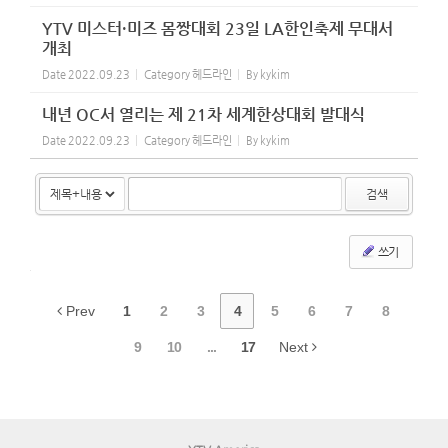
YTV 미스터·미즈 몸짱대회 23일 LA한인축제 무대서
개최
Date
2022.09.23
Category
헤드라인
By
kykim
내년 OC서 열리는 제 21차 세계한상대회 발대식
Date
2022.09.23
Category
헤드라인
By
kykim
검색
쓰기
Prev
1
2
3
4
5
6
7
8
9
10
...
17
Next