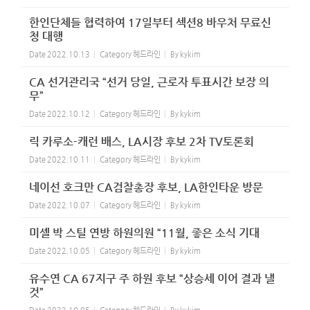
한인단체들 협력하여 17일부터 섹션8 바우처 무료신
청 대행
Date
2022.10.13
Category
헤드라인
By
kykim
CA 선거관리국 “선거 당일, 근로자 투표시간 보장 의
무”
Date
2022.10.12
Category
헤드라인
By
kykim
릭 카루소-캐런 배스, LA시장 후보 2차 TV토론회
Date
2022.10.11
Category
헤드라인
By
kykim
네이선 호크만 CA검찰총장 후보, LA한인타운 방문
Date
2022.10.07
Category
헤드라인
By
kykim
미셸 박 스틸 연방 하원의원 “11월, 좋은 소식 기대
Date
2022.10.05
Category
헤드라인
By
kykim
유수연 CA 67지구 주 하원 후보 “상승세 이어 결과 낼
것”