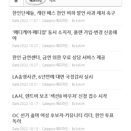
헤드라인
제보
한인단체들, 캐런 배스 한인 비하 발언 사과 재차 촉구
Date
2022.11.01
Category
헤드라인
By
kykim
'메디케어·메디칼’ 동시 소지자, 플랜 가입·변경 신중해
야
Date
2022.10.27
Category
헤드라인
By
kykim
한인 금연센터, 금연 위한 무료 상담 서비스 제공
Date
2022.10.27
Category
헤드라인
By
kykim
LA총영사관, 6년만에 대면 국정감사 실시
Date
2022.10.21
Category
헤드라인
By
kykim
LA시, 렌트비 보조 ‘섹션8 바우처’ 신청 접수 시작
Date
2022.10.17
Category
헤드라인
By
kykim
OC 선거 출마 여성 후보자·커뮤니티 리더, 한인 투표
독려
Date
2022.10.13
Category
헤드라인
By
kykim