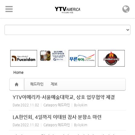
Sketchbook5, 스케치북5
Sketchbook5, 스케치북5
메뉴 건너뛰기
Home
헤드라인
제보
YTV아메리카-서울예술대학교, 상호 업무협약 체결
Date
2022.11.02
Category
헤드라인
By
kykim
LA한인회, 4일까지 이태원 참사 분향소 마련
Date
2022.11.02
Category
헤드라인
By
kykim