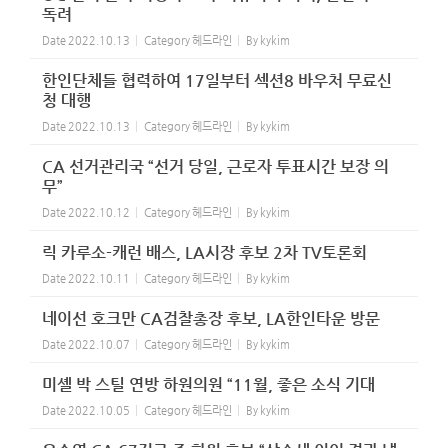
독려
Date
2022.10.13
Category
헤드라인
By
kykim
한인단체들 협력하여 17일부터 섹션8 바우처 무료신
청 대행
Date
2022.10.13
Category
헤드라인
By
kykim
CA 선거관리국 “선거 당일, 근로자 투표시간 보장 의
무”
Date
2022.10.12
Category
헤드라인
By
kykim
릭 카루소-캐런 배스, LA시장 후보 2차 TV토론회
Date
2022.10.11
Category
헤드라인
By
kykim
네이선 호크만 CA검찰총장 후보, LA한인타운 방문
Date
2022.10.07
Category
헤드라인
By
kykim
미셸 박 스틸 연방 하원의원 “11월, 좋은 소식 기대
Date
2022.10.05
Category
헤드라인
By
kykim