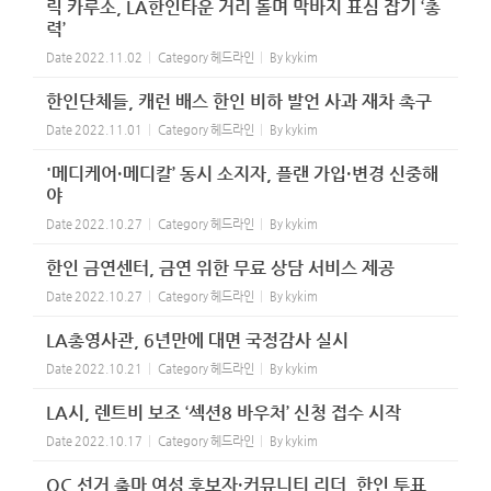
릭 카루소, LA한인타운 거리 돌며 막바지 표심 잡기 ‘총
력’
Date
2022.11.02
Category
헤드라인
By
kykim
한인단체들, 캐런 배스 한인 비하 발언 사과 재차 촉구
Date
2022.11.01
Category
헤드라인
By
kykim
'메디케어·메디칼’ 동시 소지자, 플랜 가입·변경 신중해
야
Date
2022.10.27
Category
헤드라인
By
kykim
한인 금연센터, 금연 위한 무료 상담 서비스 제공
Date
2022.10.27
Category
헤드라인
By
kykim
LA총영사관, 6년만에 대면 국정감사 실시
Date
2022.10.21
Category
헤드라인
By
kykim
LA시, 렌트비 보조 ‘섹션8 바우처’ 신청 접수 시작
Date
2022.10.17
Category
헤드라인
By
kykim
OC 선거 출마 여성 후보자·커뮤니티 리더, 한인 투표