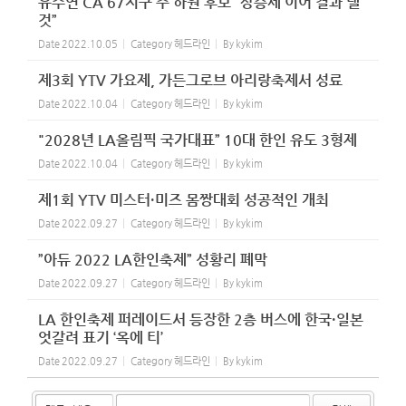
유수연 CA 67지구 주 하원 후보 “상승세 이어 결과 낼
것”
Date
2022.10.05
Category
헤드라인
By
kykim
제3회 YTV 가요제, 가든그로브 아리랑축제서 성료
Date
2022.10.04
Category
헤드라인
By
kykim
"2028년 LA올림픽 국가대표” 10대 한인 유도 3형제
Date
2022.10.04
Category
헤드라인
By
kykim
제1회 YTV 미스터·미즈 몸짱대회 성공적인 개최
Date
2022.09.27
Category
헤드라인
By
kykim
”아듀 2022 LA한인축제” 성황리 폐막
Date
2022.09.27
Category
헤드라인
By
kykim
LA 한인축제 퍼레이드서 등장한 2층 버스에 한국·일본
엇갈려 표기 ‘옥에 티’
Date
2022.09.27
Category
헤드라인
By
kykim