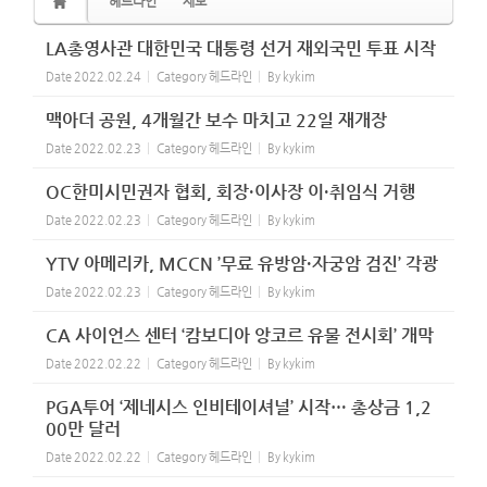
헤드라인
제보
LA총영사관 대한민국 대통령 선거 재외국민 투표 시작
Date
2022.02.24
Category
헤드라인
By
kykim
맥아더 공원, 4개월간 보수 마치고 22일 재개장
Date
2022.02.23
Category
헤드라인
By
kykim
OC한미시민권자 협회, 회장·이사장 이·취임식 거행
Date
2022.02.23
Category
헤드라인
By
kykim
YTV 아메리카, MCCN ’무료 유방암·자궁암 검진’ 각광
Date
2022.02.23
Category
헤드라인
By
kykim
CA 사이언스 센터 ‘캄보디아 앙코르 유물 전시회’ 개막
Date
2022.02.22
Category
헤드라인
By
kykim
PGA투어 ‘제네시스 인비테이셔널’ 시작… 총상금 1,2
00만 달러
Date
2022.02.22
Category
헤드라인
By
kykim