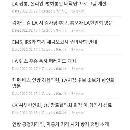
LA 평통, 온라인 ‘평화통일 대학원’ 프로그램 개설
Date
2022.02.22
Category
헤드라인
By
kykim
리차드 김 LA 시 검사장 후보, 홍보차 LA한인회 방문
Date
2022.02.17
Category
헤드라인
By
kykim
EMS, IRS와 함께 세금보고시 주의사항 안내
Date
2022.02.17
Category
헤드라인
By
kykim
LA 램스 우승 축하 퍼레이드 개최
Date
2022.02.17
Category
헤드라인
By
kykim
캐런 배스 연방 하원의원, LA시장 후보 홍보차 한인회
방문
Date
2022.02.15
Category
헤드라인
By
kykim
OC북부한인회, OC장로협의회 회장 이.취임식 성료
Date
2022.02.15
Category
헤드라인
By
kykim
연방 공정거래위, 자동차 거래 사기 방지 요령 소개