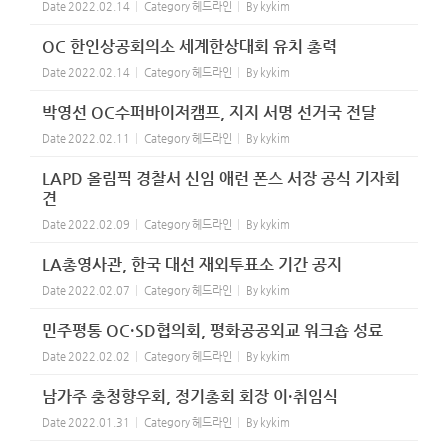
Date
2022.02.14
Category
헤드라인
By
kykim
OC 한인상공회의소 세계한상대회 유치 총력
Date
2022.02.14
Category
헤드라인
By
kykim
박영선 OC수퍼바이저캠프, 지지 서명 선거국 전달
Date
2022.02.11
Category
헤드라인
By
kykim
LAPD 올림픽 경찰서 신임 애런 폰스 서장 공식 기자회
견
Date
2022.02.09
Category
헤드라인
By
kykim
LA총영사관, 한국 대선 재외투표소 기간 공지
Date
2022.02.07
Category
헤드라인
By
kykim
민주평통 OC·SD협의회, 평화공공외교 워크숍 성료
Date
2022.02.02
Category
헤드라인
By
kykim
남가주 충청향우회, 정기총회 회장 이·취임식
Date
2022.01.31
Category
헤드라인
By
kykim