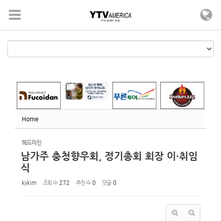
Sketchbook5, 스케치북5
Sketchbook5, 스케치북5
메뉴 건너뛰기
Home
헤드라인
남가주 충청향우회, 정기총회 회장 이·취임
식
kykim
조회 수
272
추천 수
0
댓글
0