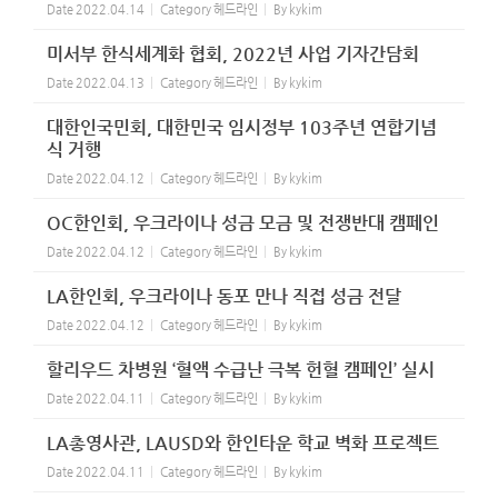
Date
2022.04.14
Category
헤드라인
By
kykim
미서부 한식세계화 협회, 2022년 사업 기자간담회
Date
2022.04.13
Category
헤드라인
By
kykim
대한인국민회, 대한민국 임시정부 103주년 연합기념
식 거행
Date
2022.04.12
Category
헤드라인
By
kykim
OC한인회, 우크라이나 성금 모금 및 전쟁반대 캠페인
Date
2022.04.12
Category
헤드라인
By
kykim
LA한인회, 우크라이나 동포 만나 직접 성금 전달
Date
2022.04.12
Category
헤드라인
By
kykim
할리우드 차병원 ‘혈액 수급난 극복 헌혈 캠페인’ 실시
Date
2022.04.11
Category
헤드라인
By
kykim
LA총영사관, LAUSD와 한인타운 학교 벽화 프로젝트
Date
2022.04.11
Category
헤드라인
By
kykim