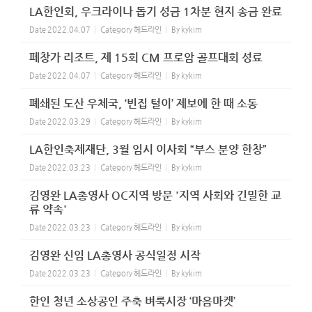
LA한인회, 우크라이나 돕기 성금 1차분 현지 송금 완료
Date
2022.04.07
Category
헤드라인
By
kykim
페창가 리조트, 제 15회 CM 프로암 골프대회 성료
Date
2022.04.07
Category
헤드라인
By
kykim
폐쇄된 도산 우체국, ‘빈집 털이’ 제보에 한 때 소동
Date
2022.03.29
Category
헤드라인
By
kykim
LA한인축제재단, 3월 임시 이사회 “부스 분양 한창”
Date
2022.03.23
Category
헤드라인
By
kykim
김영완 LA총영사 OC지역 방문 '지역 사회와 긴밀한 교
류 약속'
Date
2022.03.23
Category
헤드라인
By
kykim
김영완 신임 LA총영사 공식일정 시작
Date
2022.03.23
Category
헤드라인
By
kykim
한인 청년 소상공인 주축 벼룩시장 ‘마음마켓’