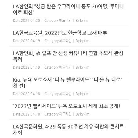
LA한인회 “성금 받은 우크라이나 동포 20여명, 루마니
아로 피신”
Date
2022.04.20
Category
헤드라인
By
kykim
LA한국교육원, 2022년도 한글학교 교재 배부
Date
2022.04.19
Category
헤드라인
By
kykim
LA한인회, 故 랄프 안 선생 커뮤니티 연합 추모식 관심
독려
Date
2022.04.19
Category
헤드라인
By
kykim
Kia, 뉴욕 오토쇼서 '더 뉴 텔루라이드' '디 올 뉴 니로'
첫 선!
Date
2022.04.18
Category
헤드라인
By
kykim
'2023년 팰리세이드’ 뉴욕 오토쇼서 세계 최초 공개!
Date
2022.04.18
Category
헤드라인
By
kykim
LA한국문화원, 4·29 폭동 30주년 치유·화합의 콘서트
개최