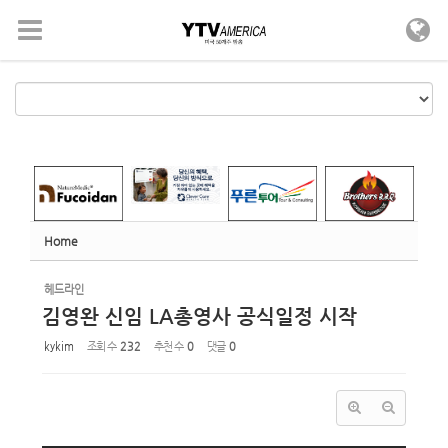
Sketchbook5, 스케치북5
Sketchbook5, 스케치북5
메뉴 건너뛰기
Home
헤드라인
김영완 신임 LA총영사 공식일정 시작
kykim
조회 수
232
추천 수
0
댓글
0