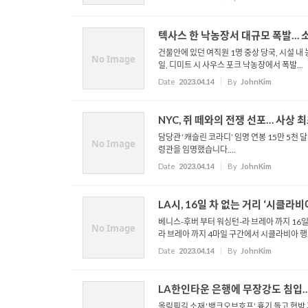
텍사스 한 낙농장서 대규모 폭발… 소
건물안에 있던 여직원 1명 중상 당국, 시설 내
No Image
일, 디미트 시 사우스 포크 낙농장에서 폭발...
Date
2023.04.14
By
JohnKim
NYC, 쥐 떼와의 전쟁 선포… 사상 최
담당관 ‘캐슬린 코라디’ 임명 연봉 15만 5천
No Image
령관을 임명했습니다....
Date
2023.04.14
By
JohnKim
LA시, 16일 차 없는 거리 ‘시클라
베니스-후버 부터 워싱턴-라 브레아 까지 16일
No Image
라 브레아 까지 4마일 구간에서 시클라비아 행..
Date
2023.04.14
By
JohnKim
LA한인타운 은행에 무장강도 침입…
올림픽길 소재 ‘뱅크오브호프’ 흉기 들고 협박 