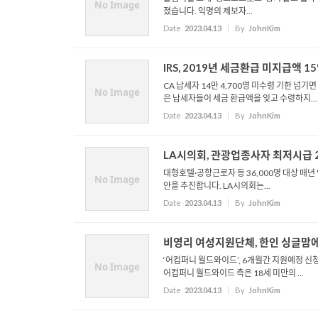
No Image
졌습니다. 익명의 제보자...
Date
2023.04.13
By
JohnKim
IRS, 2019년 세금환급 미지급액 1
CA 납세자 14만 4,700명 미수령 기한 넘기면 국고
No Image
은 납세자들이 세금 환급액을 잊고 수령하지...
Date
2023.04.13
By
JohnKim
LA시의회, 관광업종사자 최저시급 
대형호텔·공항근로자 등 36,000명 대상 매년
No Image
안을 추진합니다. LA시의회는...
Date
2023.04.13
By
JohnKim
비영리 여성지원단체, 한인 싱글맘에
‘어컴퍼니 월드와이드’, 6개월간 지원예정 신청 
No Image
어컴퍼니 월드와이드 측은 18세 미만의 ...
Date
2023.04.13
By
JohnKim