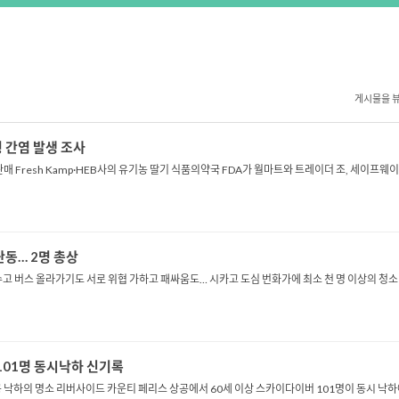
게시물을 
형 간염 발생 조사
 판매 Fresh Kamp·HEB사의 유기농 딸기 식품의약국 FDA가 월마트와 트레이더 조, 세이프웨
난동… 2명 총상
고 버스 올라가기도 서로 위협 가하고 패싸움도… 시카고 도심 번화가에 최소 천 명 이상의 청
101명 동시낙하 신기록
공 낙하의 명소 리버사이드 카운티 페리스 상공에서 60세 이상 스카이다이버 101명이 동시 낙하