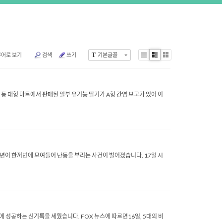
뷰어로 보기
검색
쓰기
T
기본글꼴
Li
Zi
G
st
n
al
e
le
ry
이 등 대형 마트에서 판매된 일부 유기농 딸기가 A형 간염 보고가 있어 이
소년이 한꺼번에 모여들어 난동을 부리는 사건이 벌어졌습니다. 17일 시
에 성공하는 신기록을 세웠습니다. FOX 뉴스에 따르면16일, 5대의 비