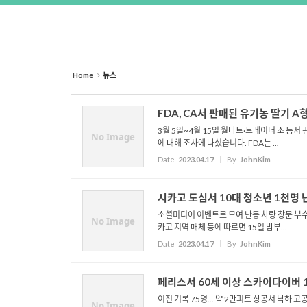
Home
뉴스
FDA, CA서 판매된 유기농 딸기 A
3월 5일~4월 15일 월마트·트레이더 조 등서
No Image
에 대해 조사에 나섰습니다. FDA는 ...
Date
2023.04.17
By
JohnKim
시카고 도심서 10대 청소년 1천명 
소셜미디어 이벤트로 모여 난동 차량 창문 부수
No Image
카고 지역 매체 등에 따르면 15일 밤부...
Date
2023.04.17
By
JohnKim
페리스서 60세 이상 스카이다이버 
이전 기록 75명… 약 2만피트 상공서 낙하 고
No Image