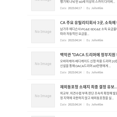
행기에 나눠 탄 60세 이상의 스카이 다이버...
Date
2023.04.17
By
JohnKim
CA 주요 유틸리티회사 3곳, 소득에
남가주 에디슨사·PG&E·SDG&E 소득 요금율
No Image
따라 차등적인 요금을...
Date
2023.04.14
By
JohnKim
백악관 “DACA 드리머에 정부지원
오바마케어·메디케이드 신청 허용 드리머 20
No Image
신설을 통해 DACA드리머 60만명에게 ...
Date
2023.04.14
By
JohnKim
재외동포청 소재지 최종 결정 유보
외교부, 의견수렴 부족 판단 조속히 확정해 발
No Image
정 지역에 국한하지 않고 재외동포청을 실...
Date
2023.04.14
By
JohnKim