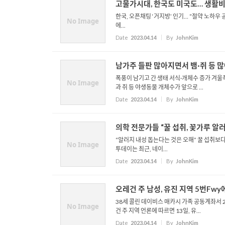
고물가시대, 한국도 미국도… 생활비
한국, 오픈채팅 ‘거지방’ 인기… “절약 노하
No Image
에...
Date
2023.04.14
By
JohnKim
남가주 들판 많아지면서 뱀·쥐 등 
폭풍이 남기고 간 생태 서식·개체수 증가 겨울
No Image
과 쥐 등 야생동물 개체수가 앞으로 ...
Date
2023.04.14
By
JohnKim
의학 전문가들 “꿀 섭취, 꽃가루 알러
“알러지 내성 돕는다는 것은 오해” 꿀 섭취보
No Image
투데이는 최근, 네이...
Date
2023.04.14
By
JohnKim
오레건 주 남성, 유진 지역 5번Fwy
38세 콜린 데이비스 매카시 가족 공동계좌서 2
No Image
건 주 지역 언론에 따르면 13일, 유...
Date
2023.04.14
By
JohnKim