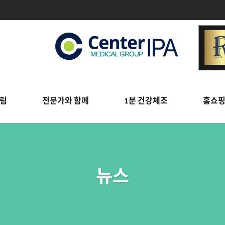
림
전문가와 함께
1분 건강체조
홈쇼
뉴스