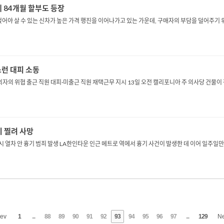
 84개월 할부도 등장
 얹어야 살 수 있는 신차가 높은 가격 행진을 이어나가고 있는 가운데, 구매자의 부담을 덜어주기
스런 대피 소동
의자의 위협 출근 직원 대피·미출근 직원 재택근무 지시 13일 오전 캘리포니아 주 의사당 건물
기 찔려 사망
다시 열차 안 흉기 범죄 발생 LA한인타운 인근 메트로 역에서 흉기 사건이 발생한 데 이어 일주
ev
1
...
88
89
90
91
92
93
94
95
96
97
...
129
N