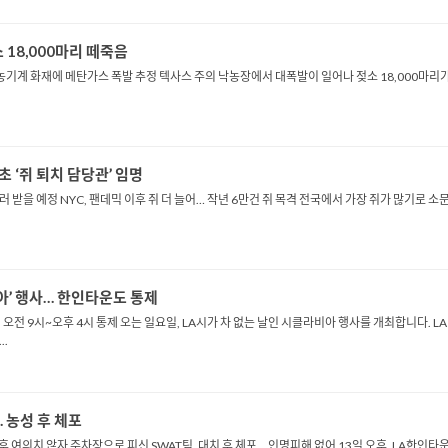
 18,000마리 떼죽음
 농기계 화재에 메탄가스 폭발 추정 텍사스 주의 낙농장에서 대폭발이 일어나 젖소 18,000마리
초 ‘쥐 퇴치 담당관’ 임명
 달러 받을 예정 NYC, 팬데믹 이후 쥐 더 늘어… 작년 6만건 쥐 목격 전국에서 가장 쥐가 많기로
비아’ 행사… 한인타운도 통제
 오전 9시~오후 4시 통제 오는 일요일, LA시가 차 없는 날인 시클라비아 행사를 개최합니다. L
.
 농성 후 체포
후 여의치 않자 주차장으로 피신 SWAT팀, 대치 후 체포… 인명피해 없어 13일 오후, LA한