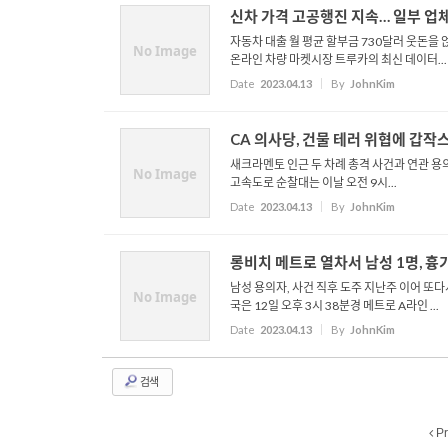
신차 가격 고공행진 지속… 일부 업체
자동차 대출 월 평균 할부금 730달러 웃돈을
No Image
온라인 차량 마켓시장 트루카의 최신 데이터...
Date
2023.04.13
By
JohnKim
CA 의사당, 건물 테러 위협에 갑작
새크라멘토 인근 두 차례 총격 사건과 연관 용
No Image
고속도로 순찰대는 이날 오전 9시...
Date
2023.04.13
By
JohnKim
롱비치 메트로 열차서 남성 1명, 흉
남성 용의자, 사건 직후 도주 지난주 이어 또
No Image
국은 12일 오후 3시 38분경 메트로 A라인 ...
Date
2023.04.13
By
JohnKim
검색
Pr