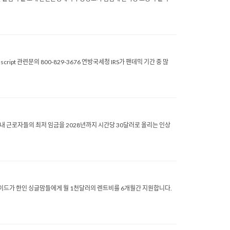
anscript 관련문의 800-829-3676 연방국세청 IRS가 팬데믹 기간 중 많
항 내 근로자들의 최저 임금을 2028년까지 시간당 30달러로 올리는 인상
 월드와이드가 한인 싱글맘들에게 월 1천달러의 렌트비를 6개월간 지원합니다.