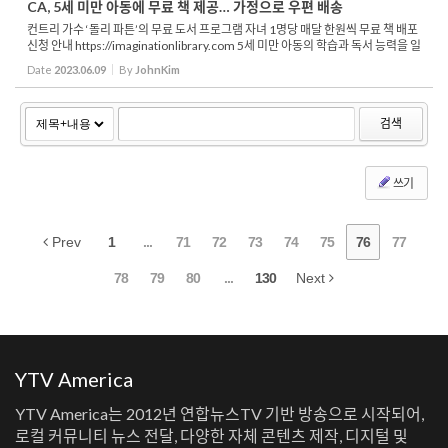
CA, 5세 미만 아동에 무료 책 제공… 가정으로 우편 배송
컨트리 가수 ‘돌리 파튼’의 무료 도서 프로그램 자녀 1명당 매달 한원씩 무료 책 배포
신청 안내 https://imaginationlibrary.com 5세 미만 아동의 학습과 독서 능력을 일
깨워주기 위해 무료 책 보급에 힘쓰고 있는 컨트리 가수 돌리 파튼의 상상...
Date
2023.06.09
By
JohnKim
검색
쓰기
Prev
1
...
71
72
73
74
75
76
77
78
79
80
...
130
Next
YTV America
YTV America는 2012년 연합뉴스TV 기반 방송으로 시작되어,
로컬 커뮤니티 뉴스 전달, 다양한 자체 콘텐츠 제작, 디지털 및