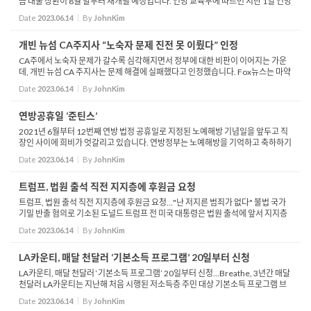
금 대출 상환이 8월 말부터 재개될 예정입니다. 연방 교육부에 따르면 지난 1일 연방
의회가 합의하여 통과시킨 부채 한도 협정에 따라 연방 학자금 대출자들은 8월 말부
Date
2023.06.14
By
JohnKim
터 밀...
개빈 뉴섬 CA주지사 “노숙자 문제 진전 못 이뤘다” 인정
CA주에서 노숙자 문제가 갈수록 심각해지면서 정부에 대한 비판이 이어지는 가운
데, 개빈 뉴섬 CA 주지사는 문제 해결에 실패했다고 인정했습니다. Fox뉴스는 마약
과 범죄가 난무하는 노숙자 텐트촌이 늘어났다며 노숙자 위기 억제에 실패한 것 아
Date
2023.06.14
By
JohnKim
니냐는 질문...
연방공휴일 ‘준틴스’
2021년 6월부터 12번째 연방 법정 공휴일로 지정된 노예해방 기념일을 앞두고 직
장인 사이에 희비가 엇갈리고 있습니다. 연방정부는 노예해방을 기억하고 축하하기
위해 6/19일을 공휴일로 삼았지만, 민간업체는 선택적 수용을 하고 있기 때문입니
Date
2023.06.14
By
JohnKim
다. 바이든 ...
트럼프, 법원 출석 직전 지지층에 후원금 요청
트럼프, 법원 출석 직전 지지층에 후원금 요청…"난 저지른 범죄가 없다" 불법 국가
기밀 반출 혐의로 기소된 도널드 트럼프 전 미국 대통령은 법원 출석에 앞서 지지층
에 자신의 내년 대선 캠페인을 도와달라고 호소했습니다. 트럼프 전 대통령은 이
Date
2023.06.14
By
JohnKim
날...
LA카운티, 매달 천달러 ‘기본소득 프로그램’ 20일부터 신청
LA카운티, 매달 천달러 ‘기본소득 프로그램’ 20일부터 신청…Breathe, 3년간 매달
천달러 LA카운티는 지난해 처음 시행된 저소득층 주민 대상 기본소득 프로그램 브
리드(Breathe)를 다시 신청접수 받는다고 전했습니다. 이 기본소득 프로그...
Date
2023.06.14
By
JohnKim