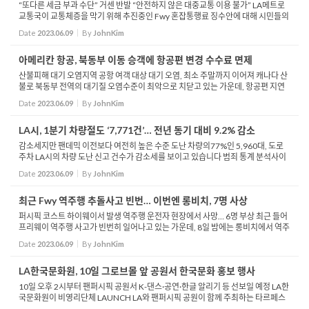
“또다른 세금 부과 수단” 거센 반발 “안전하지 않은 대중교통 이용 불가” LA메트로
교통국이 교통체증을 막기 위해 추진중인 Fwy 혼잡통행료 징수안에 대해 시민들의
불만이 폭주하고 있습니다 LA타임즈는 8일, Fwy혼잡통행료에 반발...
Date
2023.06.09
By
JohnKim
아메리칸 항공, 북동부 이동 승객에 항공편 변경 수수료 면제
산불피해 대기 오염지역 공항 여객 대상 대기 오염, 최소 주말까지 이어져 캐나다 산
불로 북동부 전역의 대기질 오염수준이 최악으로 치닫고 있는 가운데, 항공편 지연
및 결항 사태가 일어나자 아메리칸 항공이 이 지역 이동 승객에 대한 항공권 변경 수
Date
2023.06.09
By
JohnKim
수료...
LA시, 1분기 차량절도 ‘7,771건’… 전년 동기 대비 9.2% 감소
감소세지만 팬데믹 이전보다 여전히 높은 수준 도난 차량의77%인 5,960대, 도로
주차 LA시의 차량 도난 신고 건수가 감소세를 보이고 있습니다 범죄 통계 분석사이
트 크로스타운이 LAPD의 자료를 분석할 결과, 1분기 LA시에서는 총 7,771건의 차
Date
2023.06.09
By
JohnKim
량이 도난 되...
최근 Fwy 역주행 추돌사고 빈번… 이번엔 롱비치, 7명 사상
퍼시픽 코스트 하이웨이서 발생 역주행 운전자 현장에서 사망… 6명 부상 최근 들어
프리웨이 역주행 사고가 빈번히 일어나고 있는 가운데, 8일 밤에는 롱비치에서 역주
행 사고가 발생, 7명이 사상자가 나왔습니다 롱비치 경찰국에 따르면 이날 오후 7...
Date
2023.06.09
By
JohnKim
LA한국문화원, 10일 그로브몰 앞 공원서 한국문화 홍보 행사
10일 오후 2시부터 팬퍼시픽 공원서 K-댄스·공연·한글 알리기 등 선보일 예정 LA한
국문화원이 비영리단체 LAUNCH LA와 팬퍼시픽 공원이 함께 주최하는 타르페스
트 2023에 참여해 한국문화 알리기에 나섭니다 한국문화원은 10일 오후 2시부터