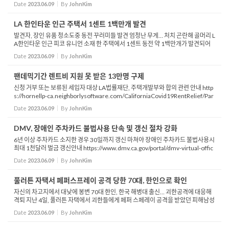
Date
2023.06.09
By
JohnKim
팬...
LA 한인타운 인근 주택서 1센트 1백만개 발견
발견자, 장인 유품 청소도중 동전 꾸러미들 발견 엄청난 무게… 처치 곤란해 골머리 L
A한인타운 인근 피코 유니언 소재 한 주택에서 1센트 동전 약 1백만개가 발견되어
화제입니다 KTLA 등에 따르면 1센트 동전들을 발견한 사람인 존 레예스는 지난해
Date
2023.06.09
By
JohnKim
...
팬데믹기간 렌트비 지원 못 받은 13만명 구제
신청 거부 또는 보류된 세입자 대상 LA법률재단, 주택개발부와 합의 관련 안내 http
s://hornellp-ca.neighborlysoftware.com/CaliforniaCovid19RentRelief/Par
ticipant 코로나19 팬데믹 기간동안 캘리포니아 주 정부가 지원해왔던 렌트비 지원
Date
2023.06.09
By
JohnKim
프로그램 혜택...
DMV, 장애인 주차카드 불법사용 단속 및 갱신 절차 강화
6년 이상 주차카드 소지한 경우 30일까지 갱신 마쳐야 장애인 주차카드 불법사용시
최대 1천달러 벌금 갱신안내 https://www.dmv.ca.gov/portal/dmv-virtual-offic
e/dpp-renewal/ CA 차량등록국 DMV가 장애인 주차 카드 불법 남용 단속 및 갱신
Date
2023.06.09
By
JohnKim
절차를 강화합...
풀러튼 자택서 페퍼스프레이 공격 당한 70대, 한인으로 확인
자신의 차고지에서 대낮에 봉변 70대 한인, 한국 해병대 출신… 괴한공격에 대응해
격퇴 지난 4일, 풀러튼 자택에서 괴한들에게 페퍼 스페레이 공격을 받았던 피해남성
이 한국 해병대 출신이었던 것으로 밝혀졌습니다 KTLA 등 주요 언론은 지난 4일
Date
2023.06.09
By
JohnKim
풀...