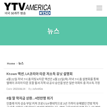
Sketchbook5, 스케치북5
Sketchbook5, 스케치북5
뉴스
Home
뉴스
Ktown 액션, LA코리아 타운 저소득 유닛 설명회
6월 22일 저녁 7시 줌 미팅 K타운 액션은 6월 22일(목) 저녁 7시 줌 설명회를 통해
엘에이 코리아 타운 포함 윌셔 지역 내 공사 승인을 받은 일반 아파트 중 저소득 가정
에게 저렴한 유닛을 제공하는 아파트에 대한 정보를 발표합니다. LA시 도시개발국
Date
2023.06.14
By
JohnKim
은 2017...
8월 말 학자금 상환…4천만명 위기
인플레 이자 상승 부담 커져 코로나19 팬데믹으로 3년 가까이 유예됐던 연방 학자