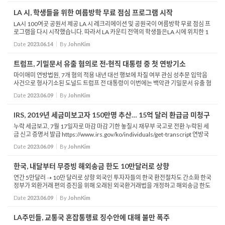
LA 시, 학생들을 위한 여름방학 무료 점심 프로그램 시작
LA시 100여곳 공원서 제공 LA 시 레크리에이션 및 공원국이 여름방학 무료 점심 프
로그램을 다시 시작했습니다. 따라서 LA 카운티 전역의 학생들은LA 시에 위치한 1
00곳이 넘는 공원에서 무료로 점심을 제공받을 수 있습니다 LA 시 레크리에이션 및
Date
2023.06.14
By
JohnKim
공원국에 ...
트럼프, 기밀문서 유출 혐의로 전·현직 대통령 중 첫 연방기소
마이애미 연방법원, 7개 혐의 적용 내년 대선 행보에 차질 여부 관심 성추문 입막음
사건으로 형사기소된 도널드 트럼프 전 대통령이 이번에는 백악관 기밀문서 유출 혐
의로 연방법원에 기소되었습니다 워싱턴 포스트 등은 8일, 법무부가 기밀문서 유출
Date
2023.06.09
By
JohnKim
의혹 ...
IRS, 2019년 세금미보고자 150만명 추산… 15억 달러 환급금 미청구
누락 세금보고, 7월 17일자로 마감 마감 기한 놓칠시 재무부 국고로 전환 누락된 세
금 신고 증명서 발급 https://www.irs.gov/ko/individuals/get-transcript 연방국
세청 IRS가 약 15억 달러의 세금 환급금이 아직 미청구 상태라며 세금미보고자들에
Date
2023.06.09
By
JohnKim
게 보고를...
한국, 내달부터 무증빙 해외송금 한도 10만달러로 상향
연간 5만달러 ➝ 10만 달러로 상향 외국인 투자자들의 한국 환전절차도 간소화 한국
정부가 외환거래 편의 증진을 위해 오래된 외국환거래법을 개정하고 해외송금 한도
를 상향 조정합니다 한국 기획재정부는 이런 내용 등을 담은 외국환거래규정 개정안
Date
2023.06.09
By
JohnKim
을 한국...
LA주민들, 교통국 혼잡통행료 징수안에 대해 불만 폭주