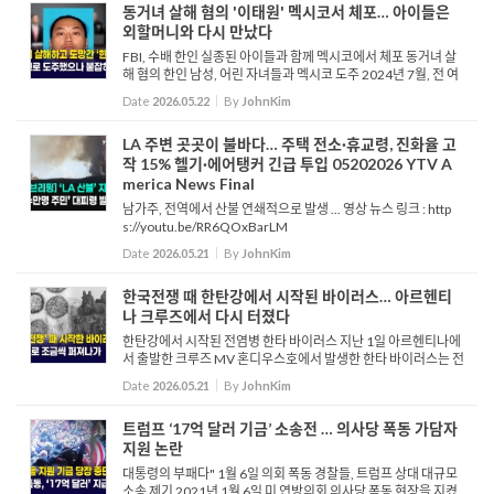
동거녀 살해 혐의 '이태원' 멕시코서 체포… 아이들은
외할머니와 다시 만났다
FBI, 수배 한인 실종된 아이들과 함께 멕시코에서 체포 동거녀 살
해 혐의 한인 남성, 어린 자녀들과 멕시코 도주 2024년 7월, 전 여
자친구를 살해한 혐의로 수배 중이던 카메론 리, 이태원이 최근 멕
Date
2026.05.22
By
JohnKim
시코에서 체포돼 미국으로 송환됐습니다. 사건 발생 직후 이...
LA 주변 곳곳이 불바다… 주택 전소·휴교령, 진화율 고
작 15% 헬기·에어탱커 긴급 투입 05202026 YTV A
merica News Final
남가주, 전역에서 산불 연쇄적으로 발생 ... 영상 뉴스 링크 : http
s://youtu.be/RR6QOxBarLM
Date
2026.05.21
By
JohnKim
한국전쟁 때 한탄강에서 시작된 바이러스… 아르헨티
나 크루즈에서 다시 터졌다
한탄강에서 시작된 전염병 한타 바이러스 지난 1일 아르헨티나에
서 출발한 크루즈 MV 혼디우스호에서 발생한 한타 바이러스는 전
세계를 공포로 몰아갔습니다. 크루즈내 집단 감염으로 인해 두명
Date
2026.05.21
By
JohnKim
의 네덜란드인과 한명의 독일인이 목...
트럼프 ‘17억 달러 기금’ 소송전 … 의사당 폭동 가담자
지원 논란
대통령의 부패다" 1월 6일 의회 폭동 경찰들, 트럼프 상대 대규모
소송 제기 2021년 1월 6일 미 연방의회 의사당 폭동 현장을 지켰