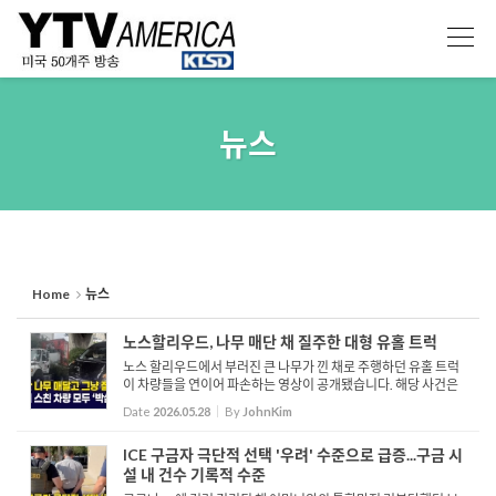
Sketchbook5, 스케치북5
Sketchbook5, 스케치북5
뉴스
Home
뉴스
노스할리우드, 나무 매단 채 질주한 대형 유홀 트럭
노스 할리우드에서 부러진 큰 나무가 낀 채로 주행하던 유홀 트럭
이 차량들을 연이어 파손하는 영상이 공개됐습니다. 해당 사건은
지난 주말 랜커심 불러바드 인근 라마이다 스트리트에서 발생했
Date
2026.05.28
By
JohnKim
습니다. 영상에는 트럭에 끼인 나무가 길가에 주차된 차량들을 ...
ICE 구금자 극단적 선택 '우려' 수준으로 급증...구금 시
설 내 건수 기록적 수준