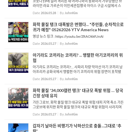
코로나19에 걸려 격리된 채 어머니와의 통화마저 거부당했던 브
라이언 라요 가르손이 이민세관집행국 아이스 구금 시설에서 스
스로 목숨을 끊었습니다. 가르손의 안타까운 죽음은 최근 트럼프
Date
2026.05.28
By
JohnKim
행정부의 공격적인 추방 정책 아래, 아이스 구금 시설 내에서 자
살...
화학 물질 탱크 대폭발은 면했다... "주민들, 순차적으로
귀가 예정" 05262026 YTV America News
영상 뉴스 링크 : https://youtu.be/ZRAOkkfUnAI
Date
2026.05.27
By
JohnKim
아기라도 코끼리는 코끼리? ... 맹렬한 아기코끼리의 위
협
아기라도 코끼리는 코끼리?… 사파리 차량 막아선 아기 코끼리 남
아프리카 공화국에서 맹렬한 아기 코끼리의 위협 장면이 포착됐
습니다. 영상에 따르면 한 아기 아프리카 코끼리가 사파리 차량이
Date
2026.05.27
By
JohnKim
지나가려 하자 그 앞을 당당하게 막아서며 맞서는 모습을...
화학 물질 '34,000갤런 탱크' 대규모 폭발 위험 … 당국
긴장 상태 유지
가든그로브, 화학 물질 탱크 대규모 폭발 위험 대피 지역 축소 가든
그로브에 위치한 화학 물질 탱크의 대규모 폭발 위험이 사라지며
수만 명의 주민들에 대한 대피령이 해제됐습니다. 하지만 여전히
Date
2026.05.27
By
JohnKim
소규모 폭발 및 누출 가능성이 남아있어, 26일 기준 약 16,...
갑자기 날아든 비행기가 낙하산으로 충돌...그대로 '추
락'