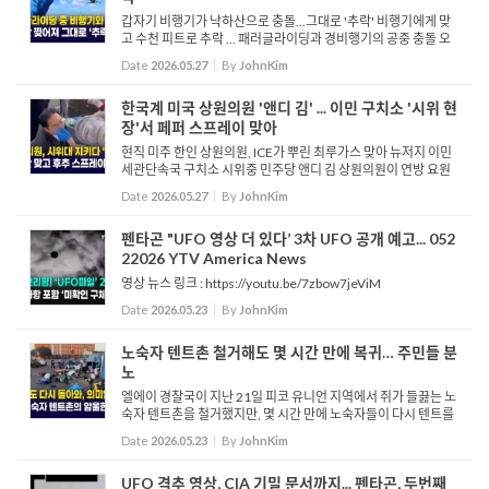
갑자기 비행기가 낙하산으로 충돌...그대로 '추락' 비행기에게 맞
고 수천 피트로 추락 ... 패러글라이딩과 경비행기의 공중 충돌 오
스트리아 상공에서 한 여성이 패러글라이딩을 즐기던 중 경비행
Date
2026.05.27
By
JohnKim
기와 충돌하는 사고가 발생했습니다. 이 사고는 오스트...
한국계 미국 상원의원 '앤디 김' ... 이민 구치소 '시위 현
장'서 페퍼 스프레이 맞아
현직 미주 한인 상원의원, ICE가 뿌린 최루가스 맞아 뉴저지 이민
세관단속국 구치소 시위중 민주당 앤디 김 상원의원이 연방 요원
들에게 페퍼 스프레이를 맞는 사건이 발생했습니다. 해당 구치소
Date
2026.05.27
By
JohnKim
에선 열악한 환경과 의료 서비스 거부에 항의하는 수감자들의
단...
펜타곤 "UFO 영상 더 있다’ 3차 UFO 공개 예고... 052
22026 YTV America News
영상 뉴스 링크 : https://youtu.be/7zbow7jeViM
Date
2026.05.23
By
JohnKim
노숙자 텐트촌 철거해도 몇 시간 만에 복귀… 주민들 분
노
엘에이 경찰국이 지난 21일 피코 유니언 지역에서 쥐가 들끓는 노
숙자 텐트촌을 철거했지만, 몇 시간 만에 노숙자들이 다시 텐트를
치며 악순환이 반복되고 있습니다. 시 당국은 이번 텐트촌 철거가
Date
2026.05.23
By
JohnKim
공중 보건 개선과 주거 지원을 위한 종합 대책의 일환이며, ...
UFO 격추 영상, CIA 기밀 문서까지... 펜타곤, 두번째