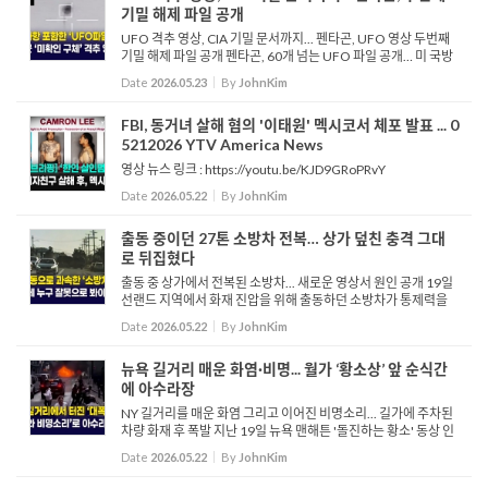
기밀 해제 파일 공개
UFO 격추 영상, CIA 기밀 문서까지... 펜타곤, UFO 영상 두번째
기밀 해제 파일 공개 펜타곤, 60개 넘는 UFO 파일 공개… 미 국방
부가 숨겨온 영상 2차 파일 드디어 공개 펜타곤, 즉 미 국방부가 미
Date
2026.05.23
By
JohnKim
확인 변칙 영상 UAP 또는 UFO에 대한 두번째 기밀...
FBI, 동거녀 살해 혐의 '이태원' 멕시코서 체포 발표 ... 0
5212026 YTV America News
영상 뉴스 링크 : https://youtu.be/KJD9GRoPRvY
Date
2026.05.22
By
JohnKim
출동 중이던 27톤 소방차 전복… 상가 덮친 충격 그대
로 뒤집혔다
출동 중 상가에서 전복된 소방차... 새로운 영상서 원인 공개 19일
선랜드 지역에서 화재 진압을 위해 출동하던 소방차가 통제력을
잃고 주차된 차량과 상가 건물을 들이받으며 전복되는 대형 사고
Date
2026.05.22
By
JohnKim
가 발생했습니다. 새롭게 확보된 블랙박스 영상에 따르면, 선...
뉴욕 길거리 매운 화염·비명... 월가 ‘황소상’ 앞 순식간
에 아수라장
NY 길거리를 매운 화염 그리고 이어진 비명소리... 길가에 주차된
차량 화재 후 폭발 지난 19일 뉴욕 맨해튼 '돌진하는 황소' 동상 인
근에서 차량 화재 및 폭발 사고가 발생해 현장이 아수라장이 됐습
Date
2026.05.22
By
JohnKim
니다. 뉴욕 소방국에 따르면, 경찰과 소방 당국은 ...