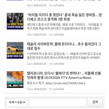
던 경찰관 해리 던과 대니얼 호지스는 트럼프 대통령을 상대로 ‘반
Date
2026.05.21
By
JohnKim
무기화 기금’ 조성 계획을 중단하라는 소송을 ...
“아이들 지키다 총 맞았다” 끝내 목숨 잃은 경비원… 샌
디에고 모스크 총격에 3명 희생
샌디에고 총격 사건 피해자들, '영웅'으로 기억되다 ... 아이들을 구
하기 위해 목숨 바쳐 샌디에고 이슬람센터에서 무장 괴한 2명이
총격을 가하는 사건이 발생해 모스크를 지키려던 3명이 숨지고 내
Date
2026.05.21
By
JohnKim
부에 있던 어린이들과 직원 수백 명이 가까스로 피...
테슬라 사이버트럭, 물에 뜬다더니… 호수 들어갔다 그
대로 침수
"사이버트럭 수중 모드 믿었는데..." ...테슬라 사이버 믿고 호수로
돌진한 차주의 최후 텍사스주에서 한 운전자가 테슬라 사이버트
럭의 ‘웨이드 모드’를 시험하려고 호수로 차량을 몰고 들어갔다가
Date
2026.05.21
By
JohnKim
차량이 물에 잠기는 사고가 발생했습니다. 그레...
캘리포니아, 또다시 '불바다'로 변하나? ... 이틀째 산불
잇따라 발생 05192026 YTV America News
영상 뉴스 링크 : https://youtu.be/j7XDDECb6r4
Date
2026.05.20
By
JohnKim
검색