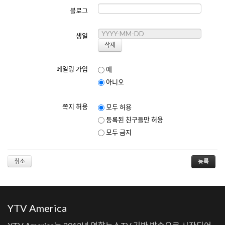
사이트는 회원이 게시한 콘텐츠에 대한 책임을 지지 않습니다.
블로그
서비스 이용 중 발생한 손해에 대해 사이트는 법적 책임을 지지 않습니다.
8. 약관의 변경
생일
사이트는 필요에 따라 본 약관을 변경할 수 있으며, 변경된 약관은 사이트
에 게시함으로써 효력을 발생합니다.
메일링 가입
예
아니오
[개인정보보호정책]
쪽지 허용
모두 허용
최종 수정일: 2025년 6월 1일
등록된 친구들만 허용
1. 수집하는 개인정보
모두 금지
사이트는 다음과 같은 개인정보를 수집합니다:
이메일 주소
이름
취소
닉네임
생일
홈페이지 주소
블로그 주소
YTV America
2. 개인정보의 이용 목적