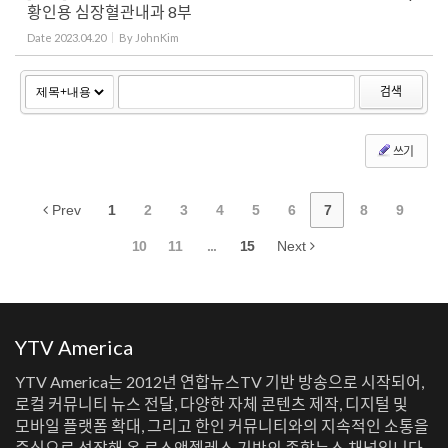
황인용 심장혈관내과 8부
Date
2023.04.20
By
JohnKim
검색
쓰기
Prev
1
2
3
4
5
6
7
8
9
10
11
...
15
Next
YTV America
YTV America는 2012년 연합뉴스TV 기반 방송으로 시작되어,
로컬 커뮤니티 뉴스 전달, 다양한 자체 콘텐츠 제작, 디지털 및
모바일 플랫폼 확대, 그리고 한인 커뮤니티와의 지속적인 소통을
중심으로 성장해 온 로스앤젤레스 기반의 종합뉴스 채널입니다.