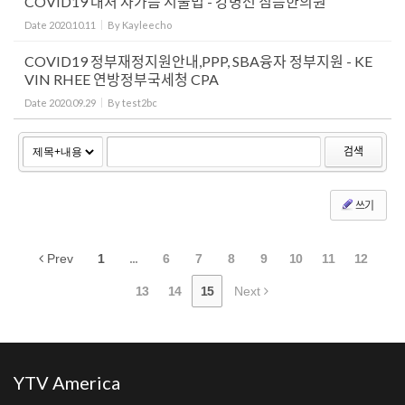
COVID19 대처 자가뜸 시술법 - 강병선 침뜸한의원
Date
2020.10.11
By
Kayleecho
COVID19 정부재정지원안내,PPP, SBA융자 정부지원 - KE
VIN RHEE 연방정부국세청 CPA
Date
2020.09.29
By
test2bc
검색
쓰기
Prev
1
...
6
7
8
9
10
11
12
13
14
15
Next
YTV America