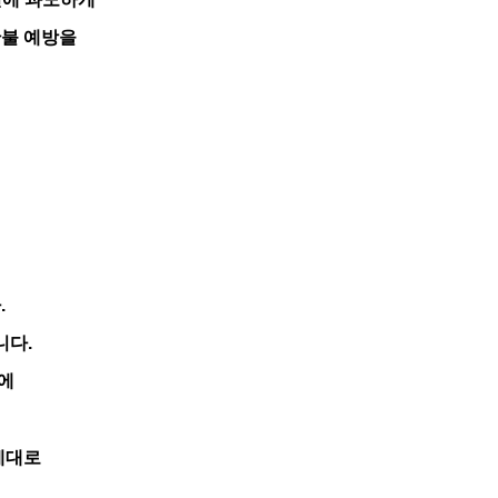
산불 예방을
다
.
니다
.
에
제대로
면