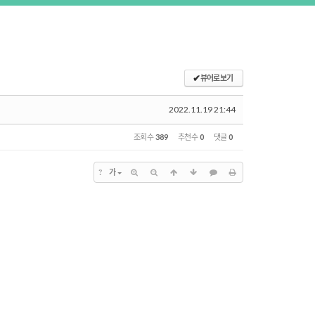
✔
뷰어로 보기
2022.11.19 21:44
조회 수
389
추천 수
0
댓글
0
?
가