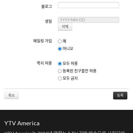
사이트는 회원이 게시한 콘텐츠에 대한 책임을 지지 않습니다.
블로그
서비스 이용 중 발생한 손해에 대해 사이트는 법적 책임을 지지 않습니다.
8. 약관의 변경
생일
사이트는 필요에 따라 본 약관을 변경할 수 있으며, 변경된 약관은 사이트
에 게시함으로써 효력을 발생합니다.
메일링 가입
예
아니오
[개인정보보호정책]
쪽지 허용
모두 허용
최종 수정일: 2025년 6월 1일
등록된 친구들만 허용
1. 수집하는 개인정보
모두 금지
사이트는 다음과 같은 개인정보를 수집합니다:
이메일 주소
이름
취소
닉네임
생일
홈페이지 주소
블로그 주소
YTV America
2. 개인정보의 이용 목적