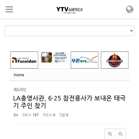
Sketchbook5, 스케치북5
Sketchbook5, 스케치북5
메뉴 건너뛰기
Home
헤드라인
LA총영사관, 6·25 참전용사가 보내온 태극
기 주인 찾기
EH
조회 수
187
추천 수
0
댓글
0