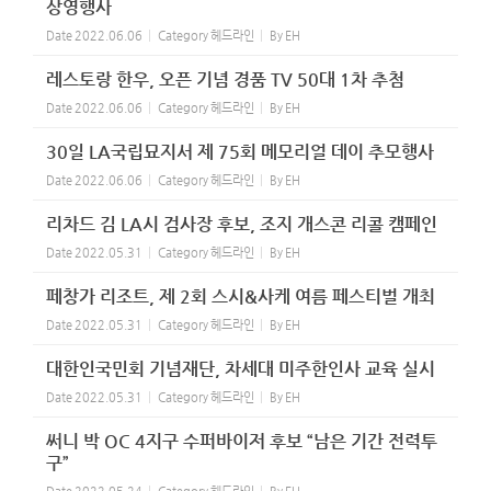
상영행사
Date
2022.06.06
Category
헤드라인
By
EH
레스토랑 한우, 오픈 기념 경품 TV 50대 1차 추첨
Date
2022.06.06
Category
헤드라인
By
EH
30일 LA국립묘지서 제 75회 메모리얼 데이 추모행사
Date
2022.06.06
Category
헤드라인
By
EH
리차드 김 LA시 검사장 후보, 조지 개스콘 리콜 캠페인
Date
2022.05.31
Category
헤드라인
By
EH
페창가 리조트, 제 2회 스시&사케 여름 페스티벌 개최
Date
2022.05.31
Category
헤드라인
By
EH
대한인국민회 기념재단, 차세대 미주한인사 교육 실시
Date
2022.05.31
Category
헤드라인
By
EH
써니 박 OC 4지구 수퍼바이저 후보 “남은 기간 전력투
구”