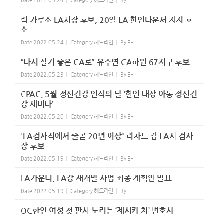
Date
2022.05.24
Category
헤드라인
By
EH
릭 카루소 LA시장 후보, 20일 LA 한인타운서 지지 호
소
Date
2022.05.24
Category
헤드라인
By
EH
“다시 살기 좋은 CA로” 유수연 CA하원 67지구 후보
Date
2022.05.23
Category
헤드라인
By
EH
CPAC, 5월 정신건강 인식의 달 ‘한인 대상 아동 정신건
강 세미나’
Date
2022.05.20
Category
헤드라인
By
EH
'LA검사직에서 줄곧 20년 이상' 리차드 김 LA시 검사
장 후보
Date
2022.05.19
Category
헤드라인
By
EH
LA카운티, LA강 재개발 사업 최종 계획안 발표
Date
2022.05.19
Category
헤드라인
By
EH
OC한인 여성 첫 판사 노리는 ‘제시카 차’ 변호사