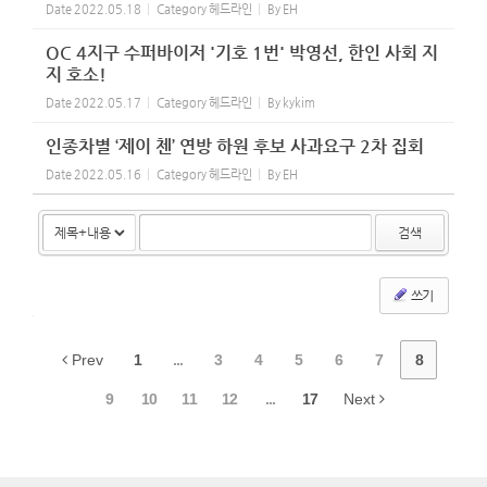
Date
2022.05.18
Category
헤드라인
By
EH
OC 4지구 수퍼바이저 '기호 1번' 박영선, 한인 사회 지
지 호소!
Date
2022.05.17
Category
헤드라인
By
kykim
인종차별 ‘제이 첸’ 연방 하원 후보 사과요구 2차 집회
Date
2022.05.16
Category
헤드라인
By
EH
검색
쓰기
Prev
1
...
3
4
5
6
7
8
9
10
11
12
...
17
Next