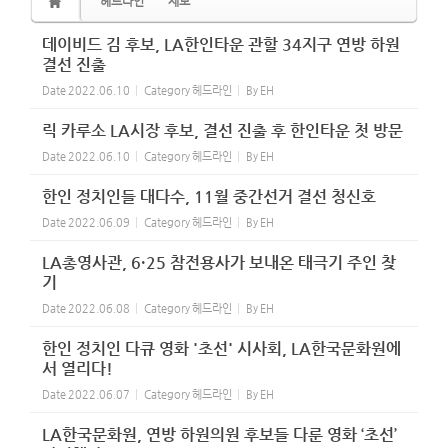
헤드라인
제보
데이비드 김 후보, LA한인타운 관할 34지구 연방 하원
결선 진출
Date
2022.06.10
Category
헤드라인
By
EH
릭 카루소 LA시장 후보, 결선 진출 후 한인타운 첫 방문
Date
2022.06.10
Category
헤드라인
By
EH
한인 정치인들 대다수, 11월 중간선거 결선 청신호
Date
2022.06.09
Category
헤드라인
By
EH
LA총영사관, 6·25 참전용사가 보내온 태극기 주인 찾
기
Date
2022.06.08
Category
헤드라인
By
EH
한인 정치인 다큐 영화 '초선' 시사회, LA한국문화원에
서 열리다!
Date
2022.06.07
Category
헤드라인
By
EH
LA한국문화원, 연방 하원의원 후보들 다룬 영화 ‘초선’