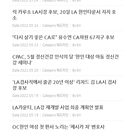
Date
2022.05.24
Category
헤드라인
By
EH
릭 카루소 LA시장 후보, 20일 LA 한인타운서 지지 호
소
Date
2022.05.24
Category
헤드라인
By
EH
“다시 살기 좋은 CA로” 유수연 CA하원 67지구 후보
Date
2022.05.23
Category
헤드라인
By
EH
CPAC, 5월 정신건강 인식의 달 ‘한인 대상 아동 정신건
강 세미나’
Date
2022.05.20
Category
헤드라인
By
EH
'LA검사직에서 줄곧 20년 이상' 리차드 김 LA시 검사
장 후보
Date
2022.05.19
Category
헤드라인
By
EH
LA카운티, LA강 재개발 사업 최종 계획안 발표
Date
2022.05.19
Category
헤드라인
By
EH
OC한인 여성 첫 판사 노리는 ‘제시카 차’ 변호사