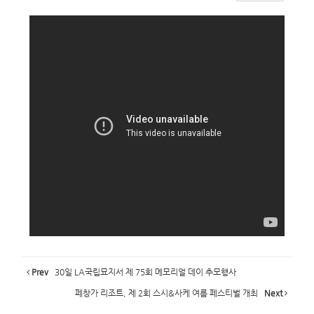
Prev
30일 LA국립묘지서 제 75회 메모리얼 데이 추모행사
페창가 리조트, 제 2회 스시&사케 여름 페스티벌 개최
Next