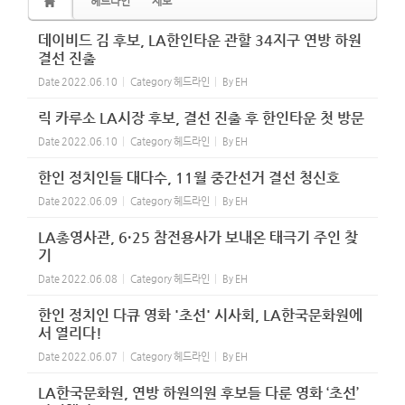
헤드라인
제보
데이비드 김 후보, LA한인타운 관할 34지구 연방 하원
결선 진출
Date
2022.06.10
Category
헤드라인
By
EH
릭 카루소 LA시장 후보, 결선 진출 후 한인타운 첫 방문
Date
2022.06.10
Category
헤드라인
By
EH
한인 정치인들 대다수, 11월 중간선거 결선 청신호
Date
2022.06.09
Category
헤드라인
By
EH
LA총영사관, 6·25 참전용사가 보내온 태극기 주인 찾
기
Date
2022.06.08
Category
헤드라인
By
EH
한인 정치인 다큐 영화 '초선' 시사회, LA한국문화원에
서 열리다!
Date
2022.06.07
Category
헤드라인
By
EH
LA한국문화원, 연방 하원의원 후보들 다룬 영화 ‘초선’