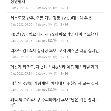
상영행사
Date
2022.06.06
Category
헤드라인
By
EH
레스토랑 한우, 오픈 기념 경품 TV 50대 1차 추첨
Date
2022.06.06
Category
헤드라인
By
EH
30일 LA국립묘지서 제 75회 메모리얼 데이 추모행사
Date
2022.06.06
Category
헤드라인
By
EH
리차드 김 LA시 검사장 후보, 조지 개스콘 리콜 캠페인
Date
2022.05.31
Category
헤드라인
By
EH
페창가 리조트, 제 2회 스시&사케 여름 페스티벌 개최
Date
2022.05.31
Category
헤드라인
By
EH
대한인국민회 기념재단, 차세대 미주한인사 교육 실시
Date
2022.05.31
Category
헤드라인
By
EH
써니 박 OC 4지구 수퍼바이저 후보 “남은 기간 전력투
구”