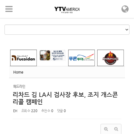
Sketchbook5, 스케치북5
Sketchbook5, 스케치북5
메뉴 건너뛰기
Home
헤드라인
리차드 김 LA시 검사장 후보, 조지 개스콘
리콜 캠페인
EH
조회 수
220
추천 수
0
댓글
0