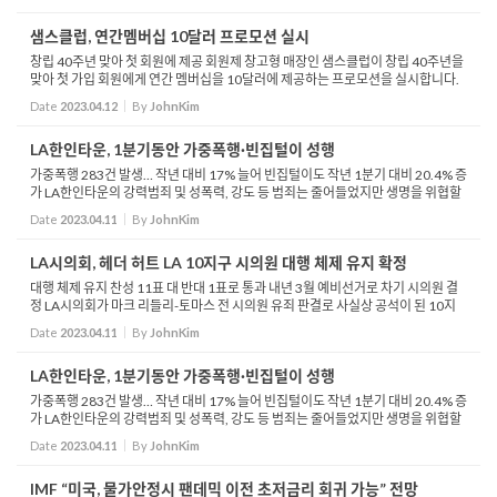
며 ...
샘스클럽, 연간멤버십 10달러 프로모션 실시
창립 40주년 맞아 첫 회원에 제공 회원제 창고형 매장인 샘스클럽이 창립 40주년을
맞아 첫 가입 회원에게 연간 멤버십을 10달러에 제공하는 프로모션을 실시합니다.
샘스클럽은 14일부터 19일 사이 프로모션 기간 중 첫 가입자에게 스탠다드 멤버십
Date
2023.04.12
By
JohnKim
은 10달러...
LA한인타운, 1분기동안 가중폭행·빈집털이 성행
가중폭행 283건 발생… 작년 대비 17% 늘어 빈집털이도 작년 1분기 대비 20.4% 증
가 LA한인타운의 강력범죄 및 성폭력, 강도 등 범죄는 줄어들었지만 생명을 위협할
수준의 심각한 폭행인 가중폭행 등 범죄는 폭증한 것으로 나타났습니다. 한인타운
Date
2023.04.11
By
JohnKim
관...
LA시의회, 헤더 허트 LA 10지구 시의원 대행 체제 유지 확정
대행 체제 유지 찬성 11표 대 반대 1표로 통과 내년 3월 예비선거로 차기 시의원 결
정 LA시의회가 마크 리들리-토마스 전 시의원 유죄 판결로 사실상 공석이 된 10지
구 시의원직에 헤더 허트 현 대행 업무 체제를 유지합니다. LA시의회는 11일, 한인
Date
2023.04.11
By
JohnKim
타운을 포...
LA한인타운, 1분기동안 가중폭행·빈집털이 성행
가중폭행 283건 발생… 작년 대비 17% 늘어 빈집털이도 작년 1분기 대비 20.4% 증
가 LA한인타운의 강력범죄 및 성폭력, 강도 등 범죄는 줄어들었지만 생명을 위협할
수준의 심각한 폭행인 가중폭행 등 범죄는 폭증한 것으로 나타났습니다. 한인타운
Date
2023.04.11
By
JohnKim
관...
IMF “미국, 물가안정시 팬데믹 이전 초저금리 회귀 가능” 전망