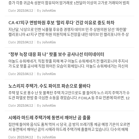
증가 각종 귀금속 성분이 함유되어 암거래로 1천달러 이상의 고가로 거래되어 범죄
표적이 되고 있는 차량 촉매변환기에 대한 처벌 규정이 강화됩니다. LA시의회는 11
Date
2023.04.12
By
JohnKim
일, 촉매...
CA 47지구 연방하원 후보 ‘할리 루다’ 건강 이유로 중도 하차
지난달, 낙상으로 인한 뇌출혈 후유증 경쟁자 데이브 민 주 상원의원 당선 ‘파란불’
캘리포니아 47지구 연방 하원 의원직에 도전장을 내민 데이브 민 캘리포니아 주 상
원의원이 예비 경선에서 민주당 후보로 당선될 가능성이 올라갔습니다. 경쟁...
Date
2023.04.12
By
JohnKim
“정부 늑장 대응 화 나” 팟홀 보수 공사나선 터미네이터
아놀드 슈워제네거, 직접 팟홀 피해 복구 아놀드 슈워제네거 전 캘리포니아 주지사
가 도로 팟홀 공사에 직접 뛰어든 모습이 화제입니다. 아놀드 슈워제네거는 자신의
팀과 함께 퍼시픽 팰리세이드 지역으로 추정되는 지역의 팟홀을 직접 메우는 모습을
Date
2023.04.12
By
JohnKim
트위터...
노스리지 주택가, 수도 파이프 파손으로 물바다
주택 앞 도로 홍수 난 듯 물폭탄 주택 차고안으로도 물 들어차 노스 리지 주택가가 수
도관 파열로 한밤 중 극심한 소동을 겪었습니다. FOXLA 등 주요 언론에 따르면, 12
일 새벽 1시경 노스리지 지역 한 주택가가 도로 수도관이 파열로 물이 분수처럼 솟구
Date
2023.04.12
By
JohnKim
쳐 ...
시에라 마드레 주택가에 동면서 깨어난 곰 출몰
집안에 들어와 음식도 훔쳐 먹어 시 당국, 곰 방지 쓰레기통 제공 예정 기온이 오르면
서 동면에서 깨어난 곰이 시에라 마드레 주택가에 출몰하고 있습니다. 다수의 매체
에 따르면, 최근 시에라 마드레 주민들은 곰이 출몰해 집과 차량, 현관 등지를 서성이
Date
2023.04.12
By
JohnKim