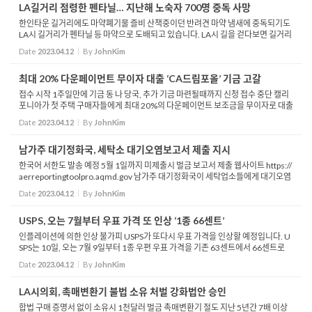
LA길거리 점령한 펜타닐… 지난해 노숙자 700명 중독 사망
한인타운 길거리에도 마약폐기물 즐비 산책중이던 반려견 마약 냄새에 중독되기도
LA시 길거리가 펜타닐 등 마약으로 도배되고 있습니다. LA시 길을 걷다보면 길거리
에 떨어져 있는 주사기 등을 볼 수 있는데, 대부분은 마약 투약 후 버려진 것으로 특히
Date
2023.04.12
By
JohnKim
노숙...
최대 20% 다운페이먼트 무이자 대출 ‘CA드림포올’ 기금 고갈
접수 시작 1주일만에 기금 동 나 당국, 추가 기금 마련될때까지 신청 접수 중단 캘리
포니아가 첫 주택 구매자들에게 최대 20%의 다운페이먼트 보조금을 무이자로 대출
해주는 드림포올이 접수 시작 1주일만에 기금 고갈로 신청 접수가 중단되었습니다.
Date
2023.04.12
By
JohnKim
캘리포...
남가주 대기정화국, 세탁소 대기오염보고서 제출 지시
한국어 서한도 발송 예정 5월 1일까지 미제출시 벌금 보고서 제출 웹사이트 https://
aerreportingtoolpro.aqmd.gov 남가주 대기정화국이 세탁업소들에게 대기오염
보고서 제출을 지시했습니다. 대기정화국은 연간 대기오염보고서 제출 지시 서한을
Date
2023.04.12
By
JohnKim
최근 세탁업...
USPS, 오는 7월부터 우표 가격 또 인상 ‘1종 66센트’
인플레이션에 의한 인상 불가피 USPS가 또다시 우표 가격을 인상할 예정입니다. U
SPS는 10일, 오는 7월 9일부터 1종 우편 우표 가격을 기존 63센트에서 66센트로
올리고, 엽서는 51센트, 국제 엽서는 1달러 50센트로 인상한다고 밝혔습니다. 가격
Date
2023.04.12
By
JohnKim
인상은 우편...
LA시의회, 촉매변환기 불법 소유 처벌 강화법안 승인
합법 구매 증명서 없이 소유시 1천달러 벌금 촉매변환기 절도 지난 5년간 7배 이상