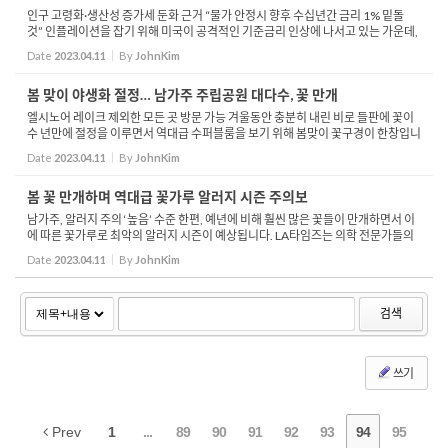
인구 고령화·생산성 증가세 둔화 근거 “물가 안정시 향후 수십년간 금리 1% 밑돌
것” 인플레이션을 잡기 위해 미국이 공격적인 기준금리 인상에 나서고 있는 가운데,
국제통화기금 IMF가 향후 물가가 잡히면, 미국이 코로나19 팬데믹 이전...
Date
2023.04.11
By
JohnKim
봄 맞이 야생화 절정… 남가주 주립공원 대다수, 꽃 만개
엘시노어 레이크 제외한 모든 곳 방문 가능 겨울동안 충분히 내린 비로 들판에 꽃이
수 년만에 절정을 이루면서 역대급 수퍼블룸을 보기 위해 봄맞이 꽃구경이 한창입니
다. 캘리포니아 공원국은 꽃구경 명소인 치노힐스와 앤텔롭 밸리 파피꽃 군락 구역,
Date
2023.04.11
By
JohnKim
레드...
봄 꽃 만개하며 역대급 꽃가루 알러지 시즌 주의보
남가주, 알러지 주의 ‘높음’ 수준 한편, 예년에 비해 훨씬 많은 꽃들이 만개하면서 이
에 따른 꽃가루로 최악의 알러지 시즌이 예상됩니다. LA타임즈는 의학 전문가들의
말을 인용해, 캘리포니아 전역에 꽃이 만발하면서 이에 따른 알러지를 주의...
Date
2023.04.11
By
JohnKim
검색
쓰기
Prev
1
...
89
90
91
92
93
94
95