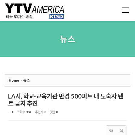
Sketchbook5, 스케치북5
Sketchbook5, 스케치북5
뉴스
Home
뉴스
LA시, 학교·교육기관 반경 500피트 내 노숙자 텐
트 금지 추진
EH
조회 수
304
추천 수
0
댓글
0