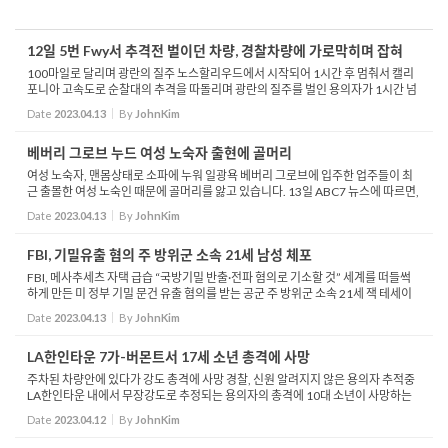
12일 5번 Fwy서 추격전 벌이던 차량, 경찰차량에 가로막히며 잡혀
100마일로 달리며 광란의 질주 노스할리우드에서 시작되어 1시간 후 멈춰서 캘리
포니아 고속도로 순찰대의 추격을 따돌리며 광란의 질주를 벌인 용의자가 1시간 넘
는 추격전 끝에 붙잡혔습니다. CHP에 따르면 검은색 폭스바겐 세단 차량을 탄 용의
Date
2023.04.13
By
JohnKim
자는 노스 ...
베버리 그로브 누드 여성 노숙자 출현에 골머리
여성 노숙자, 맨몸상태로 소파에 누워 일광욕 베버리 그로브에 입주한 업주들이 최
근 출몰한 여성 노숙인 때문에 골머리를 앓고 있습니다. 13일 ABC7 뉴스에 따르면,
이 쇼핑 거리에 최근 헐벗은 여성 노숙인 1명이 소파에 누워 일광욕을 즐기는 등 눈
Date
2023.04.13
By
JohnKim
살을 찌...
FBI, 기밀유출 혐의 주 방위군 소속 21세 남성 체포
FBI, 메사추세츠 자택 급습 “국방기밀 반출·전파 혐의로 기소할 것” 세계를 떠들썩
하게 만든 미 정부 기밀 문건 유출 혐의를 받는 공군 주 방위군 소속 21세 잭 테세이
라가 체포되었습니다. 13일 연방수사국 FBI는 장갑차까지 동원하여 메...
Date
2023.04.13
By
JohnKim
LA한인타운 7가-버몬트서 17세 소년 총격에 사망
주차된 차량안에 있다가 강도 총격에 사망 경찰, 신원 알려지지 않은 용의자 추적중
LA한인타운 내에서 무장강도로 추정되는 용의자의 총격에 10대 소년이 사망하는
사건이 있었습니다. LAPD는 11일 밤 10시 40분경, 7가 버몬트 선상에서 총격 사건
Date
2023.04.12
By
JohnKim
이 발생했...