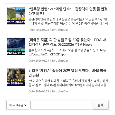
트럼프 행정부의 제한 조치에 제동을 걸었습니다. ...
"민주당 만행" vs "과잉 단속" ... 관광객이 연못 물 만졌
다고 체포?
관광객이 연못 물 만졌다고 방위군 출동·체포? "과잉 단속" vs "민
주당의 만행" 최근 막대한 예산을 들여 보수한 링컨 기념관 리플렉
팅 풀에 조류가 번식하고 페인트가 떠오르자, 당국은 이를 기물 파
Date
2026.06.25
By
JohnKim
손으로 규정하고 주방위군과 공원 경찰을 배치해 순...
[미국은 지금] 피 한 방울로 암 50종 찾는다… FDA, 새
혈액검사 승인 검토 06222026 YTV News
물류 창고 화재 6일차 ... LA 대기 오염 심각 영상 뉴스 링크 : http
s://youtu.be/Ar_CKXZFUpo
Date
2026.06.23
By
JohnKim
반려견 '제임슨' 죽음에 20만 달러 모였다… SNS 미국
인 공분
"제이미슨을 위한 정의를…" 미국을 울린 사건 경찰은 숨진 반려견
을 48킬로그램에 84센티미터의 키와 109센티미터 길이의 대형
견이었다고 설명하며 직접적인 위협이 있었는 지에 대해 철저히
Date
2026.06.23
By
JohnKim
조사하겠다고 밝혔습니다. 여론...
검색