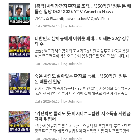
[충격] 사망자까지 환자로 조작… '350억원' 정부 돈 빼
돌린 일당 06242026 YTV America News
영상 뉴스 링크 : https://youtu.be/iVIQbWsPluo
Date
2026.06.25
By
JohnKim
대한민국 남아공에게 아쉬운 패배… 이제는 32강 경우
의 수
2026 월드컵 남아공과의 조별리그 3차전을 앞두고 한국을 응원
하는 축구팬들이 삼삼오오 단체 응원장으로 모이고 있습니다. 태
극기를 들고 현장을 찾은 외국인 태극기 모양의 스티커를 얼굴에
Date
2026.06.25
By
JohnKim
붙이는 귀여운 꼬마 응원단 태극기를 몸에 두른 한인 남성 붉은색
...
죽은 사람도 살아있는 환자로 등록… '350억원' 정부
돈 빼돌린 일당
환자가 영원히 죽지 않는다?" LA 한인 일당, 시신 정보 팔아넘겨 3
50억 챙겨 연방 정부가 미 전역에 걸쳐 대규모 의료 사기 단속을
벌여 피의자 수백 명을 적발한 가운데, LA 지역에서는 한인을 포함
Date
2026.06.25
By
JohnKim
한 호스피스 사기 연루자 3명이 기소됐습니다. 2,700만 달러...
"가난하면 콜라도 못 마시나?"…법원, 저소득층 지원금
규제 뒤집어
"가난하면 콜라도 못 마시나?" ... 연방법원, 트럼프의 '푸드스탬프
정크푸드 금지' 제동 연방법원이 저소득층 식품 지원 프로그램인
스냅, 푸드스탬프로 탄산음료나 사탕 등을 구매하지 못하도록 한
Date
2026.06.25
By
JohnKim