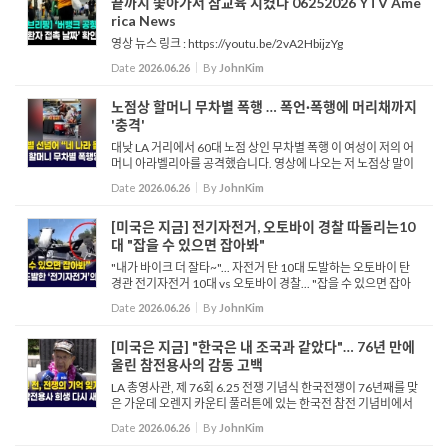
끝까지 쫓아가서 참교육 시켰다 06252026 YTV Ame
rica News
영상 뉴스 링크 : https://youtu.be/2vA2HbijzYg
Date
2026.06.26
By
JohnKim
노점상 할머니 무차별 폭행 … 폭언·폭행에 머리채까지
'충격'
대낮 LA 거리에서 60대 노점 상인 무차별 폭행 이 여성이 저의 어
머니 아라벨리아를 공격했습니다. 영상에 나오는 저 노점상 말이
죠. 그녀는 어머니에게 다가와 위협하며 돈을 뜯어내려 했고, 거리
Date
2026.06.26
By
JohnKim
에서 장사하려면 허가증이 필요하다고...
[미국은 지금] 전기자전거, 오토바이 경찰 따돌리는10
대 "잡을 수 있으면 잡아봐"
"내가 바이크 더 잘타~"... 자전거 탄 10대 도발하는 오토바이 탄
경관 전기자전거 10대 vs 오토바이 경찰... "잡을 수 있으면 잡아
봐" 오렌지시에서 한 오토바이 경찰관과 전기 자전거를 탄 십대의
Date
2026.06.26
By
JohnKim
추격전이 담긴 영상이 공개됐습니다. 영상 속에서 경관은 전...
[미국은 지금] "한국은 내 조국과 같았다"… 76년 만에
울린 참전용사의 감동 고백
LA 총영사관, 제 76회 6.25 전쟁 기념식 한국전쟁이 76년째를 맞
은 가운데 오렌지 카운티 풀러튼에 있는 한국전 참전 기념비에서
는 이를 기념하는 행사가 열렸습니다. LA 총영사관의 주관으로 열
Date
2026.06.26
By
JohnKim
린 행사에는 미군 참전 용사와 가족에게 평화의 사도...