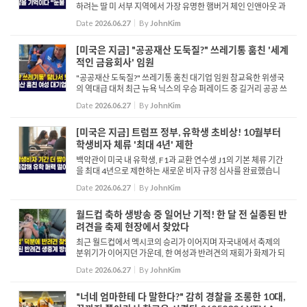
하려는 딸 미 서부 지역에서 가장 유명한 햄버거 체인 인앤아웃 과
연 뉴욕에 거주하면 이 맛을 볼 수 없을까 뉴욕에 사는 한 한인 여성
Date
2026.06.27
By
JohnKim
이 부모님을 위해 직접 인앤아웃 햄버거를 만들었습니다. ...
[미국은 지금] "공공재산 도둑질?" 쓰레기통 훔친 '세계
적인 금융회사' 임원
"공공재산 도둑질?" 쓰레기통 훔친 대기업 임원 참교육한 위생국
의 역대급 대처 최근 뉴욕 닉스의 우승 퍼레이드 중 길거리 공공 쓰
레기통을 비우고 훔치는 한 여성의 영상이 온라인에서 확산하며
Date
2026.06.27
By
JohnKim
큰 논란을 빚고 있습니다. 해당 영상에는 여성이 쓰레기통의 ...
[미국은 지금] 트럼프 정부, 유학생 초비상! 10월부터
학생비자 체류 '최대 4년' 제한
백악관이 미국 내 유학생, F1과 교환 연수생 J1의 기본 체류 기간
을 최대 4년으로 제한하는 새로운 비자 규정 심사를 완료했습니
다. 이 규정이 시행되면 기존의 무기한 체류 허용 제도, DS가 폐지
Date
2026.06.27
By
JohnKim
되기 때문에 학업이 4년을 넘는 박사 과정이나 레지던트 등은 ...
월드컵 축하 생방송 중 일어난 기적! 한 달 전 실종된 반
려견을 축제 현장에서 찾았다
최근 월드컵에서 멕시코의 승리가 이어지며 자국내에서 축제의
분위기가 이어지던 가운데, 한 여성과 반려견의 재회가 화제가 되
고 있습니다. 알레한드라 가르시아는 6살된 반려견 고르다가 실종
Date
2026.06.27
By
JohnKim
된 후 한 달 동안 찾아 헤맸습니다. 하지만 6월 24일 2026 FIFA ...
"너네 엄마한테 다 말한다?" 감히 경찰을 조롱한 10대,