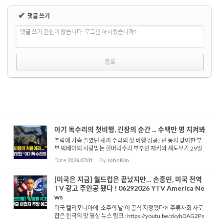
✔
댓글 쓰기
댓글 쓰기 권한이 없습니다. 로그인 하시겠습니까?
아기 독수리의 첫비행, 긴장의 순간 ... 수백만 명 지켜봐
추락에 가슴 졸였던 새끼 수리의 첫 비행 성공! 빈 둥지 맞이한 부
부 빅베어의 사랑받는 흰머리수리 부부인 재키와 섀도우가 29일
새로운 경사를 맞이했습니다. 새끼 수리 루나가 처음으로 날아올
Date
2026.07.01
By
JohnKim
라 아빠인 섀도우가 ...
[미국은 지금] 월드컵은 끝났지만… 손흥민, 미국 전역
TV 광고 주인공 됐다 ! 06292026 YTV America Ne
ws
미국 캘리포니아에 '소주의 날'이 공식 지정됐다?! 주류사회 사로
잡은 한국의 맛 영상 뉴스 링크 : https://youtu.be/zkyhDAG2Ps