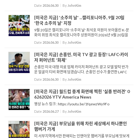
Q
Date
2026.06.30
By
JohnKim
[미국은 지금] '소주의 날' ...캘리포니아주, 9월 20일
'한국 소주의 날' 지정
9월 20일은 캘리포니아 '소주의 날' 최석호 의원이 쏘아올린 K-문
화의 위엄 최석호 캘리포니아주 상원의원이 2026년 9월 20일을
캘리포니아주의 제2회 연례 '소주의 날'로 지정하는 공동 결의안
Date
2026.06.30
By
JohnKim
166호를 발의했습니다. 주 상원 본회의에서 열...
[미국은 지금] 손흥민, 미국 TV 광고 등장! LAFC·카이
저 퍼머넌트 '화제'
손흥민 미국 대형 의료 업체 카이저 퍼머넌트 광고 모델 발탁 반가
운 얼굴이 티비 화면에 담겼습니다. 손흥민 선수가 출연한 LAFC
공식 의료 스폰서 카이저 퍼머넌트 광고입니다. 손흥민과 의료진
Date
2026.06.30
By
JohnKim
이 함께 모여 팀워크를 이루는 내용이...
[미국은 지금] 월드컵 중계 화면에 찍힌 '실종 반려견' 0
6262026 YTV America News
영상 뉴스 링크 : https://youtu.be/1fqewzWy9Fo
Date
2026.06.27
By
JohnKim
[미국은 지금] 부모님을 위해 차린 세상에서 하나뿐인
햄버거 가게
미 서부지역에서만 판매되는 인앤아웃 햄버거를 부모님께 맛보게