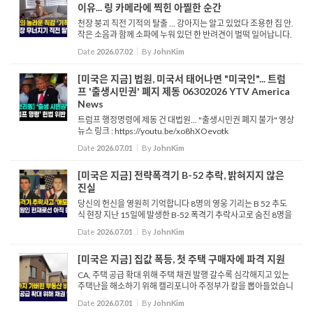
이유... 링 카메라에 찍힌 아찔한 순간
천장 붕괴 직전 기적의 탈출 ... 강아지는 알고 있었다 조용한 집 안.
작은 소음과 함께 소파에 누워 있던 한 반려견이 벌떡 일어납니다.
불안한 눈치로 두리번거리던 반려견은 황급히 소파 팔걸이를 넘
Date
2026.07.02
By
JohnKim
어 어디론가 달아납니다. 그리고 그때, 천장이 무너져 내...
[미국은 지금] 법원, 미국서 태어나면 "미국인"... 트럼
프 '출생시민권' 폐지 제동 06302026 YTV America
News
트럼프 행정명령에 제동 건 대법원... "출생시민권 폐지 불가" 영상
뉴스 링크 : https://youtu.be/xo8hXOevotk
Date
2026.07.01
By
JohnKim
[미국은 지금] 전략폭격기 B-52 추락, 밝혀지지 않은
진실
당신의 헌신을 영원히 기억합니다 8명의 영웅 기리는 B 52 추도
식 현장 지난 15일에 발생한 B-52 폭격기 추락사고로 숨진 8명을
기리기 위한 추도식이 지난 29일 거행됐습니다. 이날 저녁 행사에
Date
2026.07.01
By
JohnKim
는 슬픔에 잠긴 유...
[미국은 지금] 집값 폭등, 첫 주택 구매자에 파격 지원
CA, 주택 공급 확대 위해 주택 채권 발행 갈수록 심각해지고 있는
주택난을 해소하기 위해 캘리포니아 주정부가 칼을 뽑아들었습니
다. 개빈 뉴섬 주지사와 주의회는 ‘2026년 퇴역 군인 및 저렴한 주
Date
2026.07.01
By
JohnKim
택 채권법’을 상정해 오...