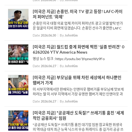
166호를 발의했습니다. 주 상원 본회의에서 열...
[미국은 지금] 손흥민, 미국 TV 광고 등장! LAFC·카이
저 퍼머넌트 '화제'
손흥민 미국 대형 의료 업체 카이저 퍼머넌트 광고 모델 발탁 반가
운 얼굴이 티비 화면에 담겼습니다. 손흥민 선수가 출연한 LAFC
공식 의료 스폰서 카이저 퍼머넌트 광고입니다. 손흥민과 의료진
Date
2026.06.30
By
JohnKim
이 함께 모여 팀워크를 이루는 내용이...
[미국은 지금] 월드컵 중계 화면에 찍힌 '실종 반려견' 0
6262026 YTV America News
영상 뉴스 링크 : https://youtu.be/1fqewzWy9Fo
Date
2026.06.27
By
JohnKim
[미국은 지금] 부모님을 위해 차린 세상에서 하나뿐인
햄버거 가게
미 서부지역에서만 판매되는 인앤아웃 햄버거를 부모님께 맛보게
하려는 딸 미 서부 지역에서 가장 유명한 햄버거 체인 인앤아웃 과
연 뉴욕에 거주하면 이 맛을 볼 수 없을까 뉴욕에 사는 한 한인 여성
Date
2026.06.27
By
JohnKim
이 부모님을 위해 직접 인앤아웃 햄버거를 만들었습니다. ...
[미국은 지금] "공공재산 도둑질?" 쓰레기통 훔친 '세계
적인 금융회사' 임원
"공공재산 도둑질?" 쓰레기통 훔친 대기업 임원 참교육한 위생국
의 역대급 대처 최근 뉴욕 닉스의 우승 퍼레이드 중 길거리 공공 쓰