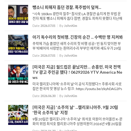
뺑소니 피해자 돕던 경찰, 폭주범이 덮쳐...
"시속 180km 광란의 질주" 참사로 LA 경찰관 숨지게 한 무법 운
전자 체포 뺑소니 피해자 돕다 참변, 경찰도 피하지 못했다 지난해
6월, LA 405번 프리웨이에서 과속으로 질주하다 LAPD 경사와 민
Date
2026.07.01
By
JohnKim
간인 남성을 치어 숨지게 한 36세 남성이 2급 살인 혐의로 기소...
아기 독수리의 첫비행, 긴장의 순간 ... 수백만 명 지켜봐
추락에 가슴 졸였던 새끼 수리의 첫 비행 성공! 빈 둥지 맞이한 부
부 빅베어의 사랑받는 흰머리수리 부부인 재키와 섀도우가 29일
새로운 경사를 맞이했습니다. 새끼 수리 루나가 처음으로 날아올
Date
2026.07.01
By
JohnKim
라 아빠인 섀도우가 ...
[미국은 지금] 월드컵은 끝났지만… 손흥민, 미국 전역
TV 광고 주인공 됐다 ! 06292026 YTV America Ne
ws
미국 캘리포니아에 '소주의 날'이 공식 지정됐다?! 주류사회 사로
잡은 한국의 맛 영상 뉴스 링크 : https://youtu.be/zkyhDAG2Ps
Q
Date
2026.06.30
By
JohnKim
[미국은 지금] '소주의 날' ...캘리포니아주, 9월 20일
'한국 소주의 날' 지정
9월 20일은 캘리포니아 '소주의 날' 최석호 의원이 쏘아올린 K-문
화의 위엄 최석호 캘리포니아주 상원의원이 2026년 9월 20일을
캘리포니아주의 제2회 연례 '소주의 날'로 지정하는 공동 결의안
Date
2026.06.30
By
JohnKim