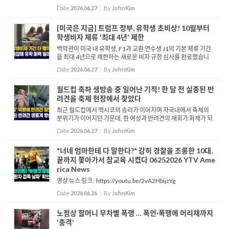
레기통을 비우고 훔치는 한 여성의 영상이 온라인에서 확산하며
Date
2026.06.27
By
JohnKim
큰 논란을 빚고 있습니다. 해당 영상에는 여성이 쓰레기통의 ...
[미국은 지금] 트럼프 정부, 유학생 초비상! 10월부터
학생비자 체류 '최대 4년' 제한
백악관이 미국 내 유학생, F1과 교환 연수생 J1의 기본 체류 기간
을 최대 4년으로 제한하는 새로운 비자 규정 심사를 완료했습니
다. 이 규정이 시행되면 기존의 무기한 체류 허용 제도, DS가 폐지
Date
2026.06.27
By
JohnKim
되기 때문에 학업이 4년을 넘는 박사 과정이나 레지던트 등은 ...
월드컵 축하 생방송 중 일어난 기적! 한 달 전 실종된 반
려견을 축제 현장에서 찾았다
최근 월드컵에서 멕시코의 승리가 이어지며 자국내에서 축제의
분위기가 이어지던 가운데, 한 여성과 반려견의 재회가 화제가 되
고 있습니다. 알레한드라 가르시아는 6살된 반려견 고르다가 실종
Date
2026.06.27
By
JohnKim
된 후 한 달 동안 찾아 헤맸습니다. 하지만 6월 24일 2026 FIFA ...
"너네 엄마한테 다 말한다?" 감히 경찰을 조롱한 10대,
끝까지 쫓아가서 참교육 시켰다 06252026 YTV Ame
rica News
영상 뉴스 링크 : https://youtu.be/2vA2HbijzYg
Date
2026.06.26
By
JohnKim
노점상 할머니 무차별 폭행 … 폭언·폭행에 머리채까지
'충격'