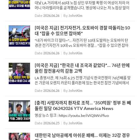
대낮 LA 거리에서 60대 노점 상인 무차별 폭행 이 여성이 저의 어
머니 아라벨리아를 공격했습니다. 영상에 나오는 저 노점상 말이
죠. 그녀는 어머니에게 다가와 위협하며 돈을 뜯어내려 했고, 거리
Date
2026.06.26
By
JohnKim
에서 장사하려면 허가증이 필요하다고...
[미국은 지금] 전기자전거, 오토바이 경찰 따돌리는10
대 "잡을 수 있으면 잡아봐"
"내가 바이크 더 잘타~"... 자전거 탄 10대 도발하는 오토바이 탄
경관 전기자전거 10대 vs 오토바이 경찰... "잡을 수 있으면 잡아
봐" 오렌지시에서 한 오토바이 경찰관과 전기 자전거를 탄 십대의
Date
2026.06.26
By
JohnKim
추격전이 담긴 영상이 공개됐습니다. 영상 속에서 경관은 전...
[미국은 지금] "한국은 내 조국과 같았다"… 76년 만에
울린 참전용사의 감동 고백
LA 총영사관, 제 76회 6.25 전쟁 기념식 한국전쟁이 76년째를 맞
은 가운데 오렌지 카운티 풀러튼에 있는 한국전 참전 기념비에서
는 이를 기념하는 행사가 열렸습니다. LA 총영사관의 주관으로 열
Date
2026.06.26
By
JohnKim
린 행사에는 미군 참전 용사와 가족에게 평화의 사도...
[충격] 사망자까지 환자로 조작… '350억원' 정부 돈 빼
돌린 일당 06242026 YTV America News
영상 뉴스 링크 : https://youtu.be/iVIQbWsPluo
Date
2026.06.25
By
JohnKim
대한민국 남아공에게 아쉬운 패배… 이제는 32강 경우