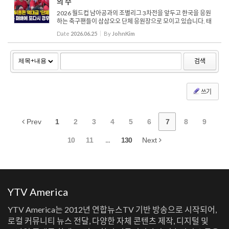
의 수
2026 월드컵 남아공과의 조별리그 3차전을 앞두고 한국을 응원
하는 축구팬들이 삼삼오오 단체 응원장으로 모이고 있습니다. 태
극기를 들고 현장을 찾은 외국인 태극기 모양의 스티커를 얼굴에
Date
2026.06.25
By
JohnKim
붙이는 귀여운 꼬마 응원단 태극기를 몸에 두른 한인 남성 붉은색
...
검색
쓰기
Prev
1
2
3
4
5
6
7
8
9
10
11
...
130
Next
YTV America
YTV America는 2012년 연합뉴스TV 기반 방송으로 시작되어,
로컬 커뮤니티 뉴스 전달, 다양한 자체 콘텐츠 제작, 디지털 및