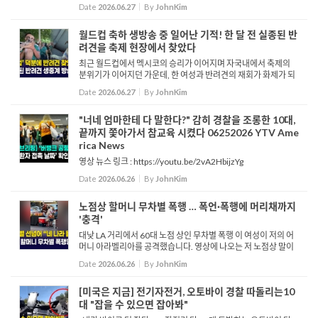
다. 이 규정이 시행되면 기존의 무기한 체류 허용 제도, DS가 폐지
Date
2026.06.27
By
JohnKim
되기 때문에 학업이 4년을 넘는 박사 과정이나 레지던트 등은 ...
월드컵 축하 생방송 중 일어난 기적! 한 달 전 실종된 반
려견을 축제 현장에서 찾았다
최근 월드컵에서 멕시코의 승리가 이어지며 자국내에서 축제의
분위기가 이어지던 가운데, 한 여성과 반려견의 재회가 화제가 되
고 있습니다. 알레한드라 가르시아는 6살된 반려견 고르다가 실종
Date
2026.06.27
By
JohnKim
된 후 한 달 동안 찾아 헤맸습니다. 하지만 6월 24일 2026 FIFA ...
"너네 엄마한테 다 말한다?" 감히 경찰을 조롱한 10대,
끝까지 쫓아가서 참교육 시켰다 06252026 YTV Ame
rica News
영상 뉴스 링크 : https://youtu.be/2vA2HbijzYg
Date
2026.06.26
By
JohnKim
노점상 할머니 무차별 폭행 … 폭언·폭행에 머리채까지
'충격'
대낮 LA 거리에서 60대 노점 상인 무차별 폭행 이 여성이 저의 어
머니 아라벨리아를 공격했습니다. 영상에 나오는 저 노점상 말이
죠. 그녀는 어머니에게 다가와 위협하며 돈을 뜯어내려 했고, 거리
Date
2026.06.26
By
JohnKim
에서 장사하려면 허가증이 필요하다고...
[미국은 지금] 전기자전거, 오토바이 경찰 따돌리는10
대 "잡을 수 있으면 잡아봐"