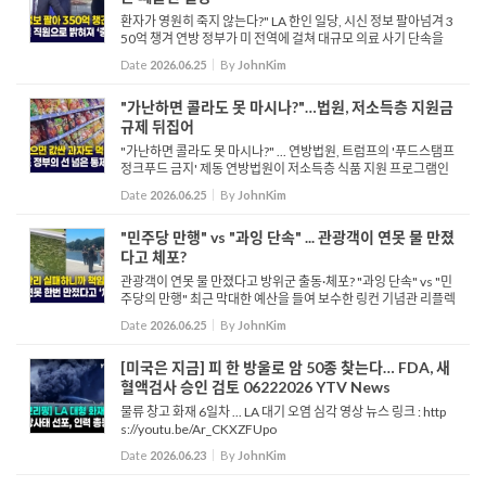
환자가 영원히 죽지 않는다?" LA 한인 일당, 시신 정보 팔아넘겨 3
50억 챙겨 연방 정부가 미 전역에 걸쳐 대규모 의료 사기 단속을
벌여 피의자 수백 명을 적발한 가운데, LA 지역에서는 한인을 포함
Date
2026.06.25
By
JohnKim
한 호스피스 사기 연루자 3명이 기소됐습니다. 2,700만 달러...
"가난하면 콜라도 못 마시나?"…법원, 저소득층 지원금
규제 뒤집어
"가난하면 콜라도 못 마시나?" ... 연방법원, 트럼프의 '푸드스탬프
정크푸드 금지' 제동 연방법원이 저소득층 식품 지원 프로그램인
스냅, 푸드스탬프로 탄산음료나 사탕 등을 구매하지 못하도록 한
Date
2026.06.25
By
JohnKim
트럼프 행정부의 제한 조치에 제동을 걸었습니다. ...
"민주당 만행" vs "과잉 단속" ... 관광객이 연못 물 만졌
다고 체포?
관광객이 연못 물 만졌다고 방위군 출동·체포? "과잉 단속" vs "민
주당의 만행" 최근 막대한 예산을 들여 보수한 링컨 기념관 리플렉
팅 풀에 조류가 번식하고 페인트가 떠오르자, 당국은 이를 기물 파
Date
2026.06.25
By
JohnKim
손으로 규정하고 주방위군과 공원 경찰을 배치해 순...
[미국은 지금] 피 한 방울로 암 50종 찾는다… FDA, 새
혈액검사 승인 검토 06222026 YTV News
물류 창고 화재 6일차 ... LA 대기 오염 심각 영상 뉴스 링크 : http
s://youtu.be/Ar_CKXZFUpo
Date
2026.06.23
By
JohnKim