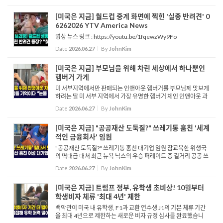
이 함께 모여 팀워크를 이루는 내용이...
[미국은 지금] 월드컵 중계 화면에 찍힌 '실종 반려견' 0
6262026 YTV America News
영상 뉴스 링크 : https://youtu.be/1fqewzWy9Fo
Date
2026.06.27
By
JohnKim
[미국은 지금] 부모님을 위해 차린 세상에서 하나뿐인
햄버거 가게
미 서부지역에서만 판매되는 인앤아웃 햄버거를 부모님께 맛보게
하려는 딸 미 서부 지역에서 가장 유명한 햄버거 체인 인앤아웃 과
연 뉴욕에 거주하면 이 맛을 볼 수 없을까 뉴욕에 사는 한 한인 여성
Date
2026.06.27
By
JohnKim
이 부모님을 위해 직접 인앤아웃 햄버거를 만들었습니다. ...
[미국은 지금] "공공재산 도둑질?" 쓰레기통 훔친 '세계
적인 금융회사' 임원
"공공재산 도둑질?" 쓰레기통 훔친 대기업 임원 참교육한 위생국
의 역대급 대처 최근 뉴욕 닉스의 우승 퍼레이드 중 길거리 공공 쓰
레기통을 비우고 훔치는 한 여성의 영상이 온라인에서 확산하며
Date
2026.06.27
By
JohnKim
큰 논란을 빚고 있습니다. 해당 영상에는 여성이 쓰레기통의 ...
[미국은 지금] 트럼프 정부, 유학생 초비상! 10월부터
학생비자 체류 '최대 4년' 제한
백악관이 미국 내 유학생, F1과 교환 연수생 J1의 기본 체류 기간
을 최대 4년으로 제한하는 새로운 비자 규정 심사를 완료했습니