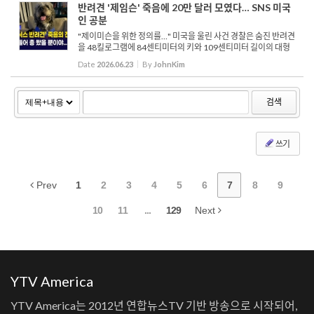
반려견 '제임슨' 죽음에 20만 달러 모였다… SNS 미국
인 공분
"제이미슨을 위한 정의를…" 미국을 울린 사건 경찰은 숨진 반려견
을 48킬로그램에 84센티미터의 키와 109센티미터 길이의 대형
견이었다고 설명하며 직접적인 위협이 있었는 지에 대해 철저히
Date
2026.06.23
By
JohnKim
조사하겠다고 밝혔습니다. 여론...
검색
쓰기
Prev
1
2
3
4
5
6
7
8
9
10
11
...
129
Next
YTV America
YTV America는 2012년 연합뉴스TV 기반 방송으로 시작되어,