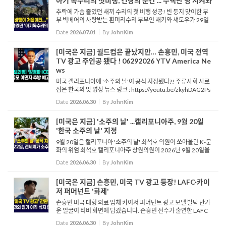
아기 독수리의 첫비행, 긴장의 순간 ... 수백만 명 지켜봐
추락에 가슴 졸였던 새끼 수리의 첫 비행 성공! 빈 둥지 맞이한 부
부 빅베어의 사랑받는 흰머리수리 부부인 재키와 섀도우가 29일
새로운 경사를 맞이했습니다. 새끼 수리 루나가 처음으로 날아올
Date
2026.07.01
By
JohnKim
라 아빠인 섀도우가 ...
[미국은 지금] 월드컵은 끝났지만… 손흥민, 미국 전역
TV 광고 주인공 됐다 ! 06292026 YTV America Ne
ws
미국 캘리포니아에 '소주의 날'이 공식 지정됐다?! 주류사회 사로
잡은 한국의 맛 영상 뉴스 링크 : https://youtu.be/zkyhDAG2Ps
Q
Date
2026.06.30
By
JohnKim
[미국은 지금] '소주의 날' ...캘리포니아주, 9월 20일
'한국 소주의 날' 지정
9월 20일은 캘리포니아 '소주의 날' 최석호 의원이 쏘아올린 K-문
화의 위엄 최석호 캘리포니아주 상원의원이 2026년 9월 20일을
캘리포니아주의 제2회 연례 '소주의 날'로 지정하는 공동 결의안
Date
2026.06.30
By
JohnKim
166호를 발의했습니다. 주 상원 본회의에서 열...
[미국은 지금] 손흥민, 미국 TV 광고 등장! LAFC·카이
저 퍼머넌트 '화제'
손흥민 미국 대형 의료 업체 카이저 퍼머넌트 광고 모델 발탁 반가
운 얼굴이 티비 화면에 담겼습니다. 손흥민 선수가 출연한 LAFC
공식 의료 스폰서 카이저 퍼머넌트 광고입니다. 손흥민과 의료진
Date
2026.06.30
By
JohnKim