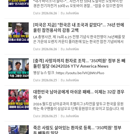
"내가 바이크 더 잘타~"... 자전거 탄 10대 도발하는 오토바이 탄
경관 전기자전거 10대 vs 오토바이 경찰... "잡을 수 있으면 잡아
봐" 오렌지시에서 한 오토바이 경찰관과 전기 자전거를 탄 십대의
Date
2026.06.26
By
JohnKim
추격전이 담긴 영상이 공개됐습니다. 영상 속에서 경관은 전...
[미국은 지금] "한국은 내 조국과 같았다"… 76년 만에
울린 참전용사의 감동 고백
LA 총영사관, 제 76회 6.25 전쟁 기념식 한국전쟁이 76년째를 맞
은 가운데 오렌지 카운티 풀러튼에 있는 한국전 참전 기념비에서
는 이를 기념하는 행사가 열렸습니다. LA 총영사관의 주관으로 열
Date
2026.06.26
By
JohnKim
린 행사에는 미군 참전 용사와 가족에게 평화의 사도...
[충격] 사망자까지 환자로 조작… '350억원' 정부 돈 빼
돌린 일당 06242026 YTV America News
영상 뉴스 링크 : https://youtu.be/iVIQbWsPluo
Date
2026.06.25
By
JohnKim
대한민국 남아공에게 아쉬운 패배… 이제는 32강 경우
의 수
2026 월드컵 남아공과의 조별리그 3차전을 앞두고 한국을 응원
하는 축구팬들이 삼삼오오 단체 응원장으로 모이고 있습니다. 태
극기를 들고 현장을 찾은 외국인 태극기 모양의 스티커를 얼굴에
Date
2026.06.25
By
JohnKim
붙이는 귀여운 꼬마 응원단 태극기를 몸에 두른 한인 남성 붉은색
...
죽은 사람도 살아있는 환자로 등록… '350억원' 정부
돈 빼돌린 일당