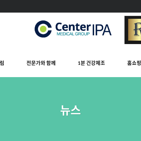
림
전문가와 함께
1분 건강체조
홈쇼
뉴스