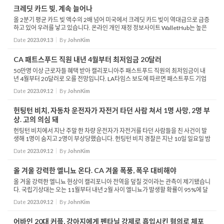
크레딧 카드 빚, 계속 늘어나
올 2분기 평균 카드 빚 액수의 2배 넘어 미국에서 크레딧 카드 빚이 역대급으로 급증
하고 있어 우려를 낳고 있습니다. 온라인 개인 재정 정보사이트 WalletHub는 높은
인플레이션과 지속적인 금리인상 등으로 재정이 팍팍해진 미국에서 크레딧 카드에
Date
2023.09.13
By
JohnKim
대한 의...
CA 패트스푸드 직원 내년 4월부터 최저임금 20달러
50만명 이상 근로자들 혜택 받아 캘리포니아주 패스트푸드 직원의 최저임금이 내
년 4월부터 20달러로 오를 전망입니다. LA타임스 보도에 따르면 패스트푸드 기업
들과 노동계 사이 협상이 지난 주말 합의에 도달해 최저임금을 20달러로 인상하기
Date
2023.09.12
By
JohnKim
로 했습니다. ...
헌팅턴 비치, 자동차 운전자가 자전거 타던 사람 쳐서 1명 사망, 2명 부
상. 고의 의심 돼
헌팅턴 비치에서 지난 주말 한 차량 운전자가 자전거를 타던 사람들을 친 사건이 발
생해 1명이 숨지고 2명이 부상당했습니다. 헌팅턴 비치 경찰은 지난 10일 일요일 밤
10시부터 한 시간 사이 3건의 사건이 벌어졌다면서, 이 운전자가 고의로 이들을 치
Date
2023.09.12
By
JohnKim
고 달...
올 겨울 강력한 엘니뇨 온다. CA 겨울 폭풍, 폭우 대비해야
올 겨울 강력한 엘니뇨 현상이 캘리포니아 전역을 덮칠 것이라는 관측이 제기됐습니
다. 국립기상대는 오는 11월부터 내년 2월 사이 엘니뇨가 발생할 확률이 95%에 달
하며, 예전보다 강력한 역대급 엘니뇨가 일어날 확률은 66% 이상이라고 발표했습
Date
2023.09.12
By
JohnKim
니다. 엘니...
어바인 20대 커플, 강아지에게 펜타닐 강제로 흡입시킨 혐의로 체포