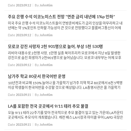
밝혔습니다. 산불 피해 복구 작업이 진행 중인 라하이나 지역은 출입이 제한되지만,
Date
2023.09.12
By
JohnKim
그 외 ...
주요 은행 수석 이코노미스트 전망 “연준 금리 내년에 1%p 인하”
미국 주요 은행 수석 이코노미스트들이 연방준비제도가 금리 인상을 마무리하고 내
년에는 약 1%포인트 인하할 가능성이 큰 것으로 전망했다고 블룸버그통신이 어제
보도했습니다. 미국은행연합회 경제자문위원회는 미국이 경기침체를 피할 수 있다
Date
2023.09.12
By
JohnKim
고 전망한 ...
모로코 강진 사망자 2천 901명으로 늘어, 부상 5천 530명
리비아 대홍수로 2천명 사망, 1만명 실종 북아프리카 모로코에서 지난 8일 발생한
강진으로 숨진 희생자가 2천901명으로 늘어났습니다. 모로코 내무부는 어제 오후
1시 이번 지진으로 2천901명이 사망하고 5천530명이 다친 것으로 잠정 집계했다
Date
2023.09.12
By
JohnKim
고 발표했습니...
남가주 학교 80곳서 한국어반 운영
10년전과 비교해 150% 늘어나 올 가을학기 남가주 지역 학교 80곳에서 8천 5백명
이상 학생들이 한국어반을 수강할 것으로 예상됩니다. LA총영사관은 올 가을학기
남가주 지역 학교 80곳, 총 332개 학급의 한국어반이 운영되고 8천 510명의 학생
Date
2023.09.11
By
JohnKim
들이 한국어반...
LA를 포함한 전국 곳곳에서 9/11 테러 추모 물결
오늘 9/11 테러 22주기를 맞아 전국적으로 추모 물결이 일고 있는 가운데 LA카운티
곳곳에서도 추모식이 개최됐습니다. 캐런 배스 LA시장과 마이클 무어 LAPD 국장은
오전 9시 다저스타디움 인근에서 열리는 추모식에서 10차례 타종했습니다. 롱비치
Date
2023.09.11
By
JohnKim
에서는 오...