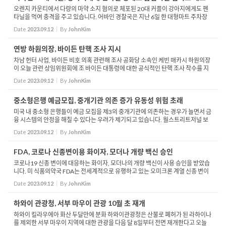
오렌지 카운티에서 다량의 마약 소지 혐의로 체포된 20대 커플이 강아지에게도 펜
타닐을 먹여 충격을 주고 있습니다. 어바인 경찰국은 지난 6일 한 대형마트 주차장
에서 마약소지 혐의로 케일럽 애런 아이즈맨과 캐서린 메릴루 멘키를 체포했다고 밝
Date
2023.09.12
By
JohnKim
혔습니다....
연방 하원의장, 바이든 탄핵 조사 지시
차남 헌터 사업, 바이든 비호 의혹 관련해 조사 공화당 소속인 케빈 매카시 하원의장
이 오늘 관련 상임위원회에 조 바이든 대통령에 대한 공식적인 탄핵 조사 착수를 지
시했습니다. 매카시 의장은 바이든 대통령의 차남 헌터 바이든 관련 의혹을 규명하
Date
2023.09.12
By
JohnKim
기 위...
중소형은행 예금모집, 중개기관 의존 증가 유동성 위험 초래
미국 내 중소형 은행들이 예금 모집을 제3의 중개기관에 의존하는 경우가 늘면서 금
융 시스템의 안정을 해칠 수 있다는 우려가 제기되고 있습니다. 월스트리트저널 보
도에 따르면 유타주 솔트레이크시티에 본사를 둔 중형 은행 시온 뱅코프는 상반기
Date
2023.09.12
By
JohnKim
말 중개...
FDA, 코로나 신종변이용 화이자, 모더나 개량 백신 승인
코로나19 신종 변이에 대응하는 화이자, 모더나의 개량 백신이 사용 승인을 받았습
니다. 미 식품의약국 FDA는 전세계적으로 유행하고 있는 오미크론 계열 신종 변이
주에 초점을 맞춰 개량한 이들 백신을 승인했습니다. 접종 승인 대상은 12세 이상이
Date
2023.09.12
By
JohnKim
며, 생후 ...
하와이 관광청, 서부 마우이 관광 10월 초 재개
하와이 킬라우에아 화산 두달만에 분화 하와이관광청은 산불로 폐허가 된 라하이나
를 제외한 서부 마우이 지역에 대한 관광을 다음 달 8일부터 전면 재개한다고 오늘