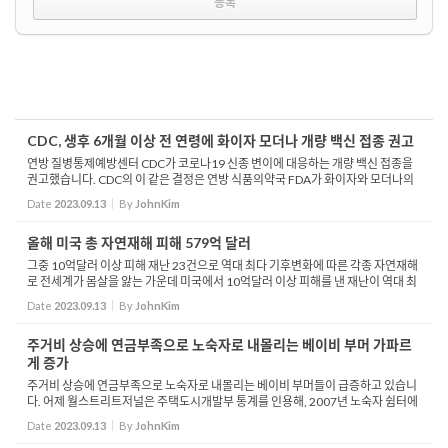
CDC, 생후 6개월 이상 전 연령에 화이자 모더나 개량 백신 접종 권고
연방 질병통제예방센터 CDC가 코로나19 신종 변이에 대응하는 개량 백신 접종을
권고했습니다. CDC의 이 같은 결정은 연방 식품의약국 FDA가 화이자와 모더나의
개량 백신을 승인한 지 하루 만에 나온 것으로 접종은 이번주 내로 가능해질 것으로
Date
2023.09.13
By
JohnKim
보입니다. ...
올해 미국 총 자연재해 피해 579억 달러
그중 10억달러 이상 피해 재난 23건으로 역대 최다 기후변화에 따른 각종 자연재해
로 전세계가 몸살을 앓는 가운데 미국에서 10억달러 이상 피해를 낸 재난이 역대 최
다로 집계됐습니다. 로이터 통신이 해양대기청 데이터를 분석한 결과 2023년 들어
Date
2023.09.13
By
JohnKim
현재까지...
주거비 상승에 연금부족으로 노숙자로 내몰리는 베이비 부머 가파르
게 증가
주거비 상승에 연금부족으로 노숙자로 내몰리는 베이비 부머들이 급증하고 있습니
다. 어제 월스트리트저널은 주택도시개발부 통계를 인용해, 2007년 노숙자 쉼터에
수용된 사람 가운데 51살 이상 비중이 16.5%였지만, 2017년에는 23%로 상승했
Date
2023.09.13
By
JohnKim
다고 보도했습니...