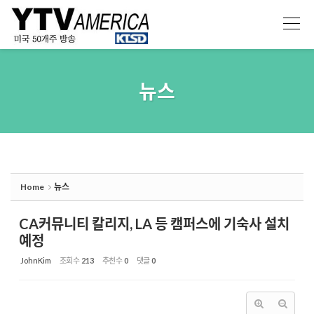
Sketchbook5, 스케치북5
Sketchbook5, 스케치북5
뉴스
Home
뉴스
CA커뮤니티 칼리지, LA 등 캠퍼스에 기숙사 설치
예정
JohnKim
조회 수
213
추천 수
0
댓글
0