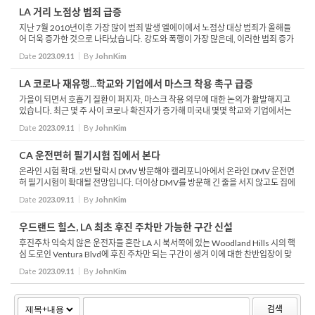
LA 거리 노점상 범죄 급증
지난 7월 2010년이후 가장 많이 범죄 발생 엘에이에서 노점상 대상 범죄가 올해들
어 더욱 증가한 것으로 나타났습니다. 강도와 폭행이 가장 많은데, 이러한 범죄 증가
에 따라 따라 노점상을 이용하는 주민들의 불안도 증가하고 있습니다. 통계 분석 사
Date
2023.09.11
By
JohnKim
이트 &l...
LA 코로나 재유행...학교와 기업에서 마스크 착용 촉구 급증
가을이 되면서 호흡기 질환이 퍼지자, 마스크 착용 의무에 대한 논의가 활발해지고
있습니다. 최근 몇 주 사이 코로나 확진자가 증가해 미국내 몇몇 학교와 기업에서는
일시적으로 마스크를 의무 착용하도록 했습니다. 헐리웃의 주요 영화 투자배급사
Date
2023.09.11
By
JohnKim
라이언...
CA 운전면허 필기시험 집에서 본다
온라인 시험 확대. 2번 탈락시 DMV 방문해야 캘리포니아에서 온라인 DMV 운전면
허 필기시험이 확대될 전망입니다. 더이상 DMV를 방문해 긴 줄을 서지 않고도 집에
서 편리하게 운전면허 필기시험을 볼 수 있게 되는 것입니다. 온라인 필기 시험은 인
Date
2023.09.11
By
JohnKim
터넷 사용...
우드랜드 힐스, LA 최초 후진 주차만 가능한 구간 신설
후진주차 익숙치 않은 운전자들 혼란 LA 시 북서쪽에 있는 Woodland Hills 시의 핵
심 도로인 Ventura Blvd에 후진 주차만 되는 구간이 생겨 이에 대한 찬반입장이 맞
서고 있습니다. 후진 전용 주차 공간이 45도 대각선으로 돼있고, 반드시 후진으로만
Date
2023.09.11
By
JohnKim
들어갈 ...
검색