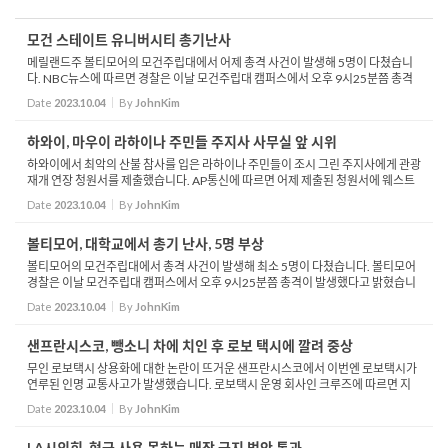
모건 스테이트 유니버시티 총기난사
메릴랜드주 볼티모어의 모건주립대에서 어제 총격 사건이 발생해 5명이 다쳤습니
다. NBC뉴스에 따르면 경찰은 이날 모건주립대 캠퍼스에서 오후 9시25분쯤 총격
이 발생했다고 밝혔습니다. 이 사건으로 5명이 다쳐 병원으로 이송됐지만 다행히 생
Date
2023.10.04
By
JohnKim
명엔 지장이 ...
하와이, 마우이 라하이나 주민들 주지사 사무실 앞 시위
하와이에서 최악의 산불 참사를 입은 라하이나 주민들이 조시 그린 주지사에게 관광
재개 연장 청원서를 제출했습니다. AP통신에 따르면 어제 제출된 청원서에 웨스트
마우이 주민 3천명 이상이 서명했습니다. 주민들은 지난 8월 라하이나를 휩쓸고 간
Date
2023.10.04
By
JohnKim
화마로 ...
볼티모어, 대학교에서 총기 난사, 5명 부상
볼티모어의 모건주립대에서 총격 사건이 발생해 최소 5명이 다쳤습니다. 볼티모어
경찰은 이날 모건주립대 캠퍼스에서 오후 9시25분쯤 총격이 발생했다고 밝혔습니
다. 이 사건으로 5명이 다쳐 병원으로 이송됐지만 다행히 생명엔 지장이 없으며, 이
Date
2023.10.04
By
JohnKim
중 4명은 ...
샌프란시스코, 뺑소니 차에 치인 후 로보 택시에 깔려 중상
무인 로보택시 상용화에 대한 논란이 뜨거운 샌프란시스코에서 이번엔 로보택시가
연루된 인명 교통사고가 발생했습니다. 로보택시 운영 회사인 크루즈에 따르면 지
난 2일 밤 샌프란시스코 다운타운 한 교차로에서 한 여성이 로보택시 아래에 깔린 채
Date
2023.10.04
By
JohnKim
발견됐...
LA시의회, 현금 사용 못하는 매장 금지 법안 통과