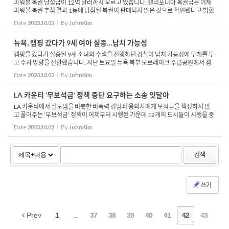
파워볼 복권 당첨금이 12억 달러까지 오르고 있습니다. 캘리포니아 복권국은 어제
파워볼 복권 추첨 결과 1등에 당첨된 복권이 판매되지 않은 것으로 확인됐다고 밝혔
습니다. 이에 따라 내일 추첨하는 파워볼 복권 1등 당첨 금액은 이틀에 무려 1억 달
Date
2023.10.03
By
JohnKim
러 이상...
뉴욕, 캠핑 갔다가 9세 여아 실종…납치 가능성
캠핑을 갔다가 실종된 9세 소녀의 수색을 진행하던 경찰이 납치 가능성에 무게를 두
고 수사 방향을 전환했습니다. 지난 토요일 뉴욕 북부 모로레이크 주립공원에서 캠
핑을 하던 9세 소녀 샬롯 세나는 친구들과 자전거를 타러 나갔다가 돌아오지 않았습
Date
2023.10.02
By
JohnKim
니다. ...
LA 카운티 ‘무보석금’ 정책 중단 요구하는 소송 잇달아
LA 카운티에서 절도범을 비롯한 비폭력 경범죄 용의자에게 보석금을 책정하지 않
고 풀어주는 ‘무보석금’ 정책이 어제부터 시행된 가운데 12개의 도시들이 시행을 중
단해 달라며 소송을 제기했습니다. LA타임스에 따르면 지난달 29일 LA 카운티 내...
Date
2023.10.02
By
JohnKim
검색
쓰기
Prev
1
...
37
38
39
40
41
42
43