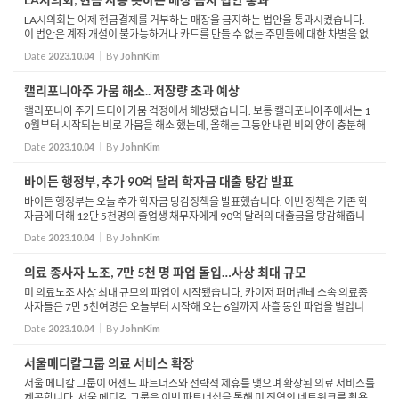
LA시의회는 어제 현금결제를 거부하는 매장을 금지하는 법안을 통과시켰습니다.
이 법안은 계좌 개설이 불가능하거나 카드를 만들 수 없는 주민들에 대한 차별을 없
애자는 취지로 발의됐습니다. 실제로 LA지역 내 은행 계좌가 없는 가구는 7%로 전
Date
2023.10.04
By
JohnKim
국기준 5.4%...
캘리포니아주 가뭄 해소.. 저장량 초과 예상
캘리포니아 주가 드디어 가뭄 걱정에서 해방됐습니다. 보통 캘리포니아주에서는 1
0월부터 시작되는 비로 가뭄을 해소 했는데, 올해는 그동안 내린 비의 양이 충분해
오히려 저수량을 방류해야 할지도 모른다는 분석입니다. 캘리포니아의 올해 강우량
Date
2023.10.04
By
JohnKim
은 지난 9...
바이든 행정부, 추가 90억 달러 학자금 대출 탕감 발표
바이든 행정부는 오늘 추가 학자금 탕감정책을 발표했습니다. 이번 정책은 기존 학
자금에 더해 12만 5천명의 졸업생 채무자에게 90억 달러의 대출금을 탕감해줍니
다. 이에따라 바이든의 학자금 탕감액 규모는 모두 1270억 달러로, 360만명의 졸업
Date
2023.10.04
By
JohnKim
생이 혜택을 ...
의료 종사자 노조, 7만 5천 명 파업 돌입…사상 최대 규모
미 의료노조 사상 최대 규모의 파업이 시작됐습니다. 카이저 퍼머넨테 소속 의료종
사자들은 7만 5천여명은 오늘부터 시작해 오는 6일까지 사흘 동안 파업을 벌입니
다. 오늘 새벽 6시부터 시작된 이번 파업은 간호사를 비롯해 의료기술진 등과 병원
Date
2023.10.04
By
JohnKim
측의 임금 ...
서울메디칼그룹 의료 서비스 확장
서울 메디칼 그룹이 어센드 파트너스와 전략적 제휴를 맺으며 확장된 의료 서비스를
제공합니다. 서울 메디칼 그룹은 이번 파트너십을 통해 미 전역의 네트워크를 활용