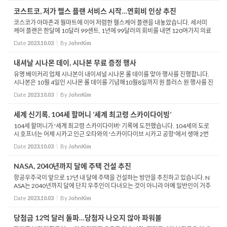
코스트코, 저가 헬스 플랜 서비스 시작…연회비 인상 추진
코스코가 아마존과 월마트에 이어 저렴한 헬스케어 플랜을 내놓았습니다. 세서미
케어 플랜은 한달에 10달러 99센트, 1년에 99달러의 회비를 내면 120여가지 의료
서비스를 할인가로 이용할 수 있게 됩니다. 세서미 플러스 회원들은 프라이머리 닥
Date
2023.10.03
By
JohnKim
터, 내과의...
내셔날 시나몬 데이, 시나본 무료 증정 행사
유명 베이커리 업체 시나본이 내이셔널 시나몬 롤 데이를 맞아 행사를 진행합니다.
시나본은 10월 4일인 시나몬 롤 데이를 기념해10월8일까지 원 플러스 원 행사를 진
행한다고 밝혔습니다. 참가를 위해선 시나본 앱을 다운로드한 후 가입해야 하며 쿠
Date
2023.10.03
By
JohnKim
폰은 발...
세계 신기록, 104세 할머니 ‘세계 최고령 스카이다이빙’
104세 할머니가 '세계 최고령 스카이다이버' 기록에 도전했습니다. 104세의 도로
시 호프너는 어제 시카고 인근 오타와의 '스카이다이브 시카고 공항'에서 생애 2번
째 스카이다이브를 성공적으로 마치고 기네스북 등재를 기다리고 있습니다. ...
Date
2023.10.03
By
JohnKim
NASA, 2040년까지 달에 주택 건설 추진
항공우주국이 앞으로 17년 내 달에 주택을 건설하는 방안을 추진하고 있습니다. N
ASA는 2040년까지 달에 단지 우주인이 다녀오는 것이 아니라 아예 일반인이 거주
할 수 있도록 주택 지구를 만들 계획입니다. NASA는 달에 존재하는 돌 조각, 광물 파
Date
2023.10.03
By
JohnKim
편, 표면에...
당첨금 12억 달러 돌파…당첨자 나오지 않아 파워볼