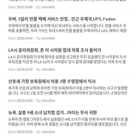
해 환자들에게 보다 높은 수준의 서비스를 제공하게 된다고 밝혔습니다. 어센드 파
Date
2023.10.04
By
JohnKim
트너스...
우버, 5달러 반품 택배 서비스 런칭…인근 우체국,UPS, Fedex
우버에서 반품 물품을 수거해 대신 보내주는 서비스를 시작합니다. 반품 서비스 우
버를 호출하면, 우버 기사는 최대 5개의 반품 물품을 우체국이나 UPS, 페덱스 매장
에 가져다 줍니다. 이 반품 서비스는 5달러며, 우버 원 회원에게는 3달러를 받습니
Date
2023.10.04
By
JohnKim
다. 서비...
LA시 윤리위원회, 존 리 시의원 접대 의혹 조사 들어가
LA시 윤리위원회가 부패 혐의로 실형을 선고받은 미치 잉글랜더 전 시의원의 수석
보좌관을 지낸 존 리 LA 12지구 시의원도 당시 함께 접대를 받았다는 자체 조사 결
과를 발표했습니다. 미치 잉글랜더 전 LA시의원은 지난 2017년 사업가 A씨로부터
Date
2023.10.03
By
JohnKim
라스베가스...
산호세 가정 보육원에서 아동 2명 수영장에서 익사
북가주 산호세 남쪽에 위치한 가정 보육원에서 아동 2명이 익사하는 사고가 발생했
습니다. 사고는 2일 오전 9시쯤 해피 해피 데이케어에서 일어났습니다. 소방당국은
현장으로 긴급 출동해 수영장에 빠진 아동 3명을 구조했지만 이중 2명은 그자리에
Date
2023.10.03
By
JohnKim
서 숨졌습...
뉴욕, 실종 9세 소녀 납치범 검거…아이는 무사 귀환
뉴욕의 한 캠핑그라운드에서 실종됐던 9세 소녀가 이틀 만에 무사히 부모 품으로 돌
아왔습니다. 이와 함께 뉴욕 경찰은 소녀를 납치했던 용의자를 체포했습니다. 사건
을 담당한 경찰에 따르면 어젯밤 실종된 샬롯의 집 우편함에 아이의 몸값을 요구하
Date
2023.10.03
By
JohnKim
는 메모...