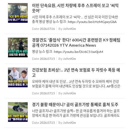
에...
이민 단속요원, 시민 차량에 후추 스프레이 쏘고 '씨익
웃어'
시민 차에 후추 스프레이 쏘고 '씨익'… 선 넘은 미국 이민 단속반
충격 영상 영상 뉴스 링크 : https://youtu.be/cHzMGpxyGbA
Date
2026.07.16
By
JohnKim
경찰견도 '졸업식' 한다! 600시간 훈련받은 K9 정예팀
공개 07142026 YTV America News
영상 뉴스 링크 : https://youtu.be/DU6C51w0jvM
Date
2026.07.15
By
JohnKim
건강보험 초비상!... 2년 연속 보험료 두 자릿수 폭등 예
고
오바마 케어 내년 또 인상… 2년 연속 두자릿 수 오바마 케어 건강
보험료가 올해 이어 내년에도 인상될 것으로 보입니다. AP통신은
비영리 의료정책 연구기관 KFF분석을 인용해 2027년 오바마케
Date
2026.07.15
By
JohnKim
어 보험료가 평균 14% 인상 될 ...
경기 불황 때문이니? 곰이 골프가방 통째로 훔쳐 도주
너만 골프치냐? 골프가방 슬쩍~ 한 곰 여유롭게 즐겨야 하는 골프
장에서 흑곰 한 마리가 골프 가방에 관심을 보입니다. 골프에라도
관심이 있는 걸까 하던 그때, 곰은 그대로 가방을 골프 카트에서 끌
Date
2026.07.15
By
JohnKim
어냅니다. 곰은 조금 냄새를 맡더니...