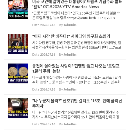
미국 코인에 살아있는 대통령이? 트럼프 기념주화 발표
'발칵' 07152026 YTV America News
"금빛 트럼프 코인이 나온다" 건국 250주년 기념 주화에 얼굴 박
은 트럼프 영상 뉴스 링크 : https://youtu.be/bEFLdQYRiLs
Date
2026.07.16
By
JohnKim
"이제 시간 안 바꾼다!" 서머타임 영구화 초읽기
서머타임 영구화, 연방 하원 통과 연방하원이 데이라잇세이빙, 일
광절약시간제를 영구화하는 법안을 찬성 308표대 반대 117표로
통과시켰습니다 지난 5월 하원 에너지 통상의원회를 통과한 이 법
Date
2026.07.16
By
JohnKim
안은 일광절약시간제를 지금과 같은 시간으...
동전에 살아있는 사람이? 현행법 뚫고 나오는 '트럼프
1달러 주화' 논란
미국 화폐에 살아있는 사람이? 현행법 뚫고 나오는 '트럼프 1달러
주화' 논란 "금빛 트럼프 코인이 나온다" 건국 250주년 기념 주화
에 얼굴 박은 트럼프 미 재무부가 미국 건국 250주년을 기념해 도
Date
2026.07.16
By
JohnKim
널드 트럼프 대통령의 얼굴이 새겨진 새로운 1달러 ...
"나 누군지 몰라?" 신호위반 걸려도 '15초' 만에 풀려난
주지사
미국판 "나 누군지 몰라?" 신호위반 걸리고 15초 만에 풀려난 주
지사 "나 주지산데?" 딱지 끊으려다 15초 만에 뒤돌아간 미국 경
찰 지난 5월 15일, 신호위반으로 정차된 한 차량에 라스베가스 경
Date
2026.07.16
By
JohnKim
찰이 다가갑니다. 경찰관은 운전자에게 가볍게 인사한 후 상황