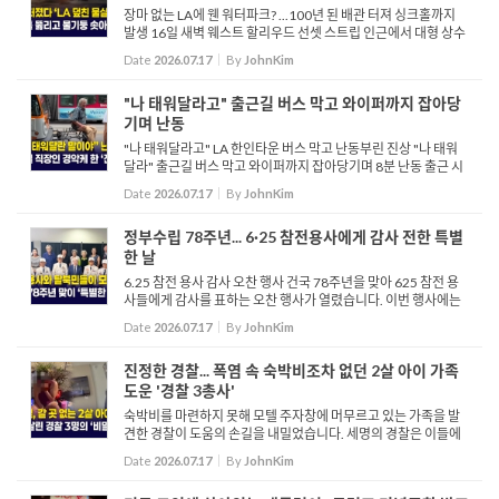
장마 없는 LA에 웬 워터파크? ...100년 된 배관 터져 싱크홀까지
발생 16일 새벽 웨스트 할리우드 선셋 스트립 인근에서 대형 상수
도관이 파열돼 광범위한 침수와 싱크홀 피해가 발생했습니다. 엄
Date
2026.07.17
By
JohnKim
청난 양의 물살이 산타모니카 대로 방향으로 쏟아져 내리며 길...
"나 태워달라고" 출근길 버스 막고 와이퍼까지 잡아당
기며 난동
"나 태워달라고" LA 한인타운 버스 막고 난동부린 진상 "나 태워
달라" 출근길 버스 막고 와이퍼까지 잡아당기며 8분 난동 출근 시
간에 맞춰 직장에 도착하는 것만으로도 통근자들은 충분히 힘든
Date
2026.07.17
By
JohnKim
시간을 보내는 가운데, 한 남성이 한인타운에서 메트로 버스를 ...
정부수립 78주년... 6·25 참전용사에게 감사 전한 특별
한 날
6.25 참전 용사 감사 오찬 행사 건국 78주년을 맞아 625 참전 용
사들에게 감사를 표하는 오찬 행사가 열렸습니다. 이번 행사에는
국제 정치학으로 주목받고 있는 이춘근 박사를 초청해 한국의 통
Date
2026.07.17
By
JohnKim
일문제에 대해 진단하고 앞으로의 미래에 대해 ...
진정한 경찰... 폭염 속 숙박비조차 없던 2살 아이 가족
도운 '경찰 3총사'
숙박비를 마련하지 못해 모텔 주자창에 머무르고 있는 가족을 발
견한 경찰이 도움의 손길을 내밀었습니다. 세명의 경찰은 이들에
게 잘 수 있는 공간을 만들어주고 훈훈한 정을 나눴습니다. 박시몬
Date
2026.07.17
By
JohnKim
기자가 전합니다. 숙박비를 마련하지 못해 모텔 주차장에 머물...