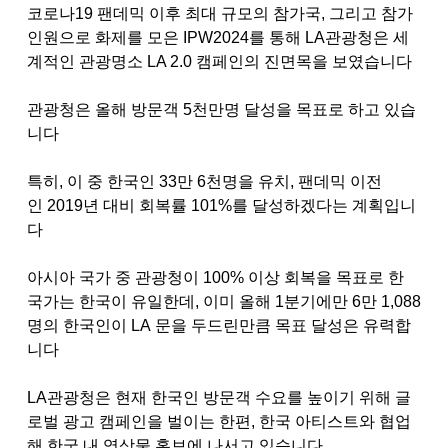
코로나
19
팬데믹 이후 최대 규모의 참가국
,
그리고 참가
인원으로 화제를 모은
IPW2024
를 통해
LA
관광청은 세
계적인 관광명소
LA 2.0
캠페인의 진면목을 보였습니다
관광청은 올해 방문객
5
천만명 달성을 목표로 하고 있습
니다
특히
,
이 중 한국인
33
만
6
천명을 유치
,
팬데믹 이전
인
2019
년 대비 회복률
101%
를 달성하겠다는 계획입니
다
아시아 국가 중 관광청이
100%
이상 회복을 목표로 한
국가는 한국이 유일한데
,
이미 올해
1
분기에만
6
만
1,088
명의 한국인이
LA
문을 두드린만큼 목표 달성은 유력합
니다
LA
관광청은 현재 한국인 방문객 수요를 높이기 위해 글
로벌 광고 캠페인을 벌이는 한편
,
한국 아티스트와 협업
해 한국 내 영상물 홍보에 나서고 있습니다