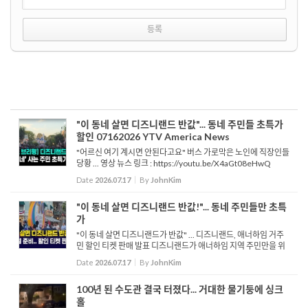
"이 동네 살면 디즈니랜드 반값"... 동네 주민들 초특가
할인 07162026 YTV America News
"어르신 여기 계시면 안된다고요" 버스 가로막은 노인에 직장인들
당황 ... 영상 뉴스 링크 : https://youtu.be/X4aGt08eHwQ
Date
2026.07.17
By
JohnKim
"이 동네 살면 디즈니랜드 반값!"... 동네 주민들만 초특
가
"이 동네 살면 디즈니랜드가 반값" ... 디즈니랜드, 애너하임 거주
민 할인 티켓 판매 발표 디즈니랜드가 애너하임 지역 주민만을 위
한 특별 할인 티켓 판매를 시작했습니다. 성인 파크 1개 입장권은
Date
2026.07.17
By
JohnKim
최저 71달러, 성인 파크호퍼 입장권은 104달러지만 3세에서 ...
100년 된 수도관 결국 터졌다... 거대한 물기둥에 싱크
홀