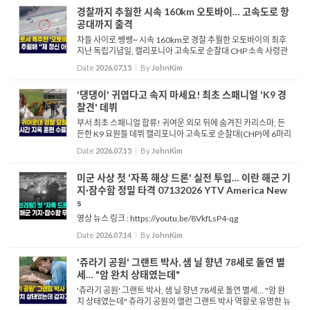
경찰까지 추월한 시속 160km 오토바이… 고속도로 항
공대까지 출격
차들 사이로 쌩쌩~ 시속 160km로 경찰 추월한 오토바이의 최후
지난 독립기념일, 캘리포니아 고속도로 순찰대 CHP 소속 사령관
을 시속 100마일이 넘는 속도로 추월한 오토바이 영상이 공개됐
Date
2026.07.15
By
JohnKim
습니다. CHP는 항공대가 지상 순찰대...
'댕댕이' 귀엽다고 속지 마세요! 최초 스패니얼 'K9 경
찰견' 데뷔
부서 최초 스패니얼 합류! 귀여운 외모 뒤에 숨겨진 카리스마, 든
든한 K9 요원들 데뷔 캘리포니아 고속도로 순찰대(CHP)에 6마리
의 신규 경찰견이 취임 선서를 마치고 공식적으로 합류했습니다.
Date
2026.07.15
By
JohnKim
경찰견들은 웨스트 새크라멘토에서 열...
미군 사상 첫 '자폭 해상 드론' 실전 투입… 이란 해군 기
지·잠수함 정밀 타격 07132026 YTV America New
s
영상 뉴스 링크 : https://youtu.be/8VkfLsP4-qg
Date
2026.07.14
By
JohnKim
'쥬라기 공원' 그랜트 박사, 샘 닐 향년 78세로 돌연 별
세… "암 완치 상태였는데"
'쥬라기 공원' 그랜트 박사, 샘 닐 향년 78세로 돌연 별세… "암 완
치 상태였는데" 쥬라기 공원의 앨런 그랜트 박사 역할로 유명한 뉴