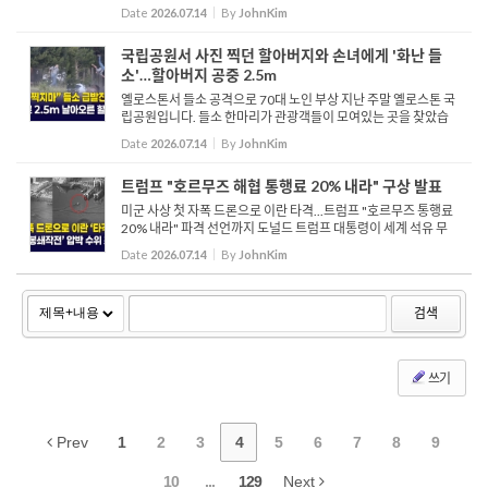
질랜드 배우, 샘 닐이 향년 78세로 세상을 떠났습니다. 샘 닐의 공
Date
2026.07.14
By
JohnKim
식 소셜미디어 계정에 따르면 샘 닐이 현지...
국립공원서 사진 찍던 할아버지와 손녀에게 '화난 들
소'…할아버지 공중 2.5m
옐로스톤서 들소 공격으로 70대 노인 부상 지난 주말 옐로스톤 국
립공원입니다. 들소 한마리가 관광객들이 모여있는 곳을 찾았습
니다. 이때 이곳을 지나치던 할아버지와 손녀가 들소를 발견하고
Date
2026.07.14
By
JohnKim
전화기에 담기위해 사진 촬영을 시도합니다. 할...
트럼프 "호르무즈 해협 통행료 20% 내라" 구상 발표
미군 사상 첫 자폭 드론으로 이란 타격...트럼프 "호르무즈 통행료
20% 내라" 파격 선언까지 도널드 트럼프 대통령이 세계 석유 무
역의 핵심 통로인 호르무즈 해협을 미국이 사실상 관할하며 통행
Date
2026.07.14
By
JohnKim
료를 부과하겠다는 파격적인 구상을 밝혔습니다. 온라인 게시물...
검색
쓰기
Prev
1
2
3
4
5
6
7
8
9
10
...
129
Next