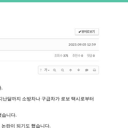
✔
뷰어로 보기
2023.09.05 12:59
조회 수
371
추천 수
0
댓글
0
?
가
다
.
지난달까지 소방차나 구급차가 로보 택시로부터
했습니다
.
 논란이 되기도 했습니다
.