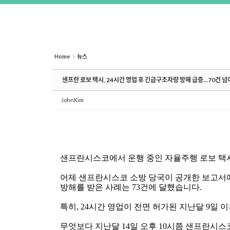
Home
뉴스
샌프란 로보 택시, 24시간 영업 후 긴급구조차량 방해 급증...70건 넘
JohnKim
샌프란시스코에서 운행 중인 자율주행 로보 택
어제 샌프란시스코 소방 당국이 공개한 보고서에
방해를 받은 사례는
73
건에 달했습니다
.
특히
, 24
시간 영업이 전면 허가된 지난달
9
일 이
무엇보다 지난달
14
일 오후
10
시쯤 샌프란시스