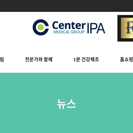
림
전문가와 함께
1분 건강체조
홈쇼
뉴스