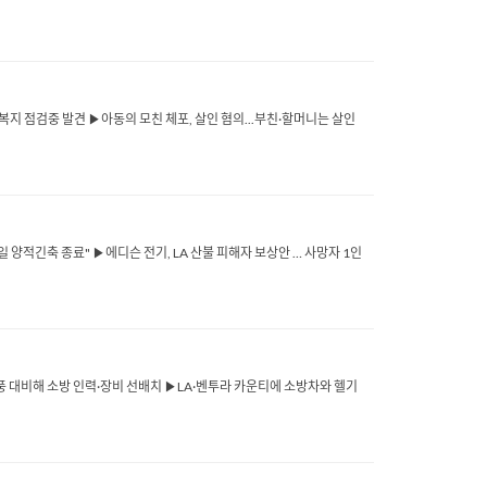
견...복지 점검중 발견 ▶아동의 모친 체포, 살인 혐의...부친·할머니는 살인
2월1일 양적긴축 종료" ▶에디슨 전기, LA 산불 피해자 보상안 … 사망자 1인
애나 강풍 대비해 소방 인력·장비 선배치 ▶LA·벤투라 카운티에 소방차와 헬기