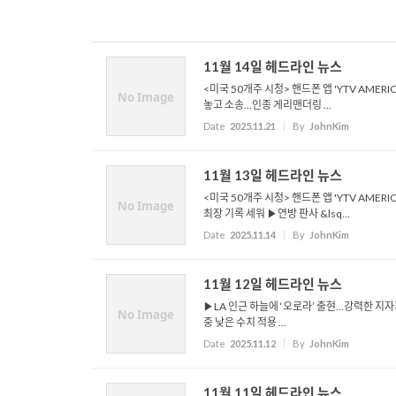
11월 14일 헤드라인 뉴스
<미국 50개주 시청> 핸드폰 앱 'YTV AMER
No Image
놓고 소송…인종 게리맨더링 ...
Date
2025.11.21
By
JohnKim
11월 13일 헤드라인 뉴스
<미국 50개주 시청> 핸드폰 앱 'YTV AME
No Image
최장 기록 세워 ▶연방 판사 &lsq...
Date
2025.11.14
By
JohnKim
11월 12일 헤드라인 뉴스
▶LA 인근 하늘에 ‘오로라’ 출현…강력한 지자
No Image
중 낮은 수치 적용 ...
Date
2025.11.12
By
JohnKim
11월 11일 헤드라인 뉴스