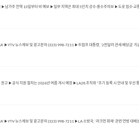
열려 ▶남가주 전역 13일부터 비 예보 ▶일부 지역은 최대 5인치 강수·홍수주의보 ▶도로 침수·
ICA' ▶YTV 뉴스제보 및 광고문의 (323) 998-7211 ▶트럼프 대통령, ‘2천달러 관세 배당금
고 ▶공식 지원 절차는 2026년 여름 개시 예정 ▶LA28 조직위 “조기 등록 시 안내 및 우선
ICA' ▶YTV 뉴스제보 및 광고문의 (323) 998-7211 ▶LA 소방국, ‘라크먼 화재’ 관련 