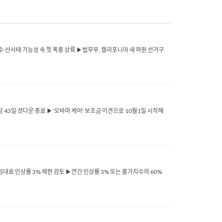
 ▶침수·산사태 가능성 속 첫 폭풍 상륙 ▶법무부, 캘리포니아 새 하원 선거구
대최장 43일 셧다운 종료 ▶'오바마 케어' 보조금 이견으로 10월1일 시작해
임대료 인상률 3% 제한 검토 ▶연간 인상률 3% 또는 물가지수의 60%