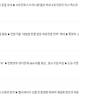
교통 혼잡 우려 ▶사우전옥스서 미니밴 훔친 여성 4개 카운티 지나 멕시코
’ 지급 발표 ▶전문가들 “대법원 판결 앞둔 여론전용 전략” 해석 ▶행정부, 5
 통보” ▶연방정부 셧다운에 SBA 대출 중단…중소기업 비상 ▶신규·기존
연방 대배심 소환장 받아 ▶팰리세이즈 산불 전 발생한 화재의 재점화 원인과 대응