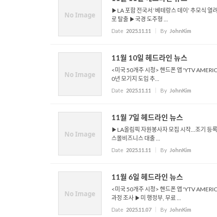
▶LA 포함 전국서 ‘베테랑스 데이’ 추모식 
No Image
로 탈출 ▶국경 도주형 ...
Date
2025.11.11
By
JohnKim
11월 10일 헤드라인 뉴스
<미국 50개주 시청> 핸드폰 앱 'YTV AMER
No Image
0년 모기지 도입 추...
Date
2025.11.11
By
JohnKim
11월 7일 헤드라인 뉴스
▶LA올림픽 자원봉사자 모집 시작…조기 등록 권
No Image
스몰비즈니스 대출 ...
Date
2025.11.11
By
JohnKim
11월 6일 헤드라인 뉴스
<미국 50개주 시청> 핸드폰 앱 'YTV AMER
No Image
과정 조사 ▶미 행정부, 무료 ...
Date
2025.11.07
By
JohnKim