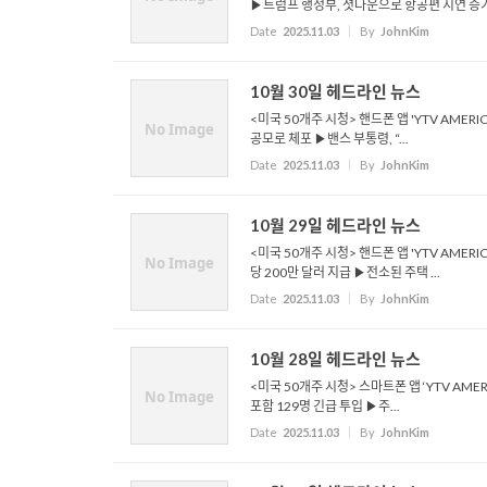
▶트럼프 행정부, 셧다운으로 항공편 지연 증가 .
Date
2025.11.03
By
JohnKim
10월 30일 헤드라인 뉴스
<미국 50개주 시청> 핸드폰 앱 'YTV AMER
No Image
공모로 체포 ▶밴스 부통령, “...
Date
2025.11.03
By
JohnKim
10월 29일 헤드라인 뉴스
<미국 50개주 시청> 핸드폰 앱 'YTV AMERI
No Image
당 200만 달러 지급 ▶전소된 주택 ...
Date
2025.11.03
By
JohnKim
10월 28일 헤드라인 뉴스
<미국 50개주 시청> 스마트폰 앱 ‘YTV AME
No Image
포함 129명 긴급 투입 ▶주...
Date
2025.11.03
By
JohnKim