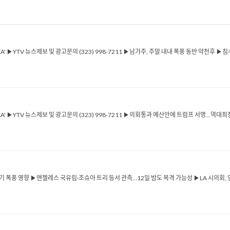
ICA' ▶YTV 뉴스제보 및 광고문의 (323) 998-7211 ▶남가주, 주말 내내 폭풍 동반 악천후
RICA' ▶YTV 뉴스제보 및 광고문의 (323) 998-7211 ▶의회통과 예산안에 트럼프 서명…역
기 폭풍 영향 ▶앤젤레스 국유림·조슈아 트리 등서 관측…12일 밤도 목격 가능성 ▶LA 시의회, 