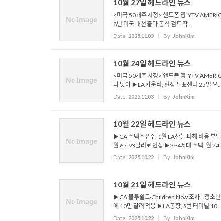
10월 27일 헤드라인 뉴스
<미국 50개주 시청> 핸드폰 앱 'YTV AMER
No Image
8년 미국 대선 출마 공식 검토 착...
Date
2025.11.03
By
JohnKim
10월 24일 헤드라인 뉴스
<미국 50개주 시청> 핸드폰 앱 'YTV AMER
No Image
다 낮아 ▶LA 카운티, 현장 투표센터 25일 오..
Date
2025.11.03
By
JohnKim
10월 22일 헤드라인 뉴스
▶CA 주택소유주, 1월 LA산불 피해 비용 부담
No Image
월 65.93달러로 인상 ▶3~4세대 주택, 월 24.3
Date
2025.10.22
By
JohnKim
10월 21일 헤드라인 뉴스
▶CA 블루쉴드·Children Now 조사...청
No Image
에 10만 달러 적용 ▶LA공항, 5번 터미널 10..
Date
2025.10.22
By
JohnKim