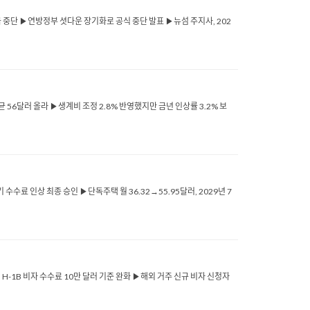
택 지급 중단 ▶연방정부 셧다운 장기화로 공식 중단 발표 ▶뉴섬 주지사, 202
 평균 56달러 올라 ▶생계비 조정 2.8% 반영했지만 금년 인상률 3.2% 보
수수료 인상 최종 승인 ▶단독주택 월 36.32→55.95달러, 2029년 7
국, H-1B 비자 수수료 10만 달러 기준 완화 ▶해외 거주 신규 비자 신청자