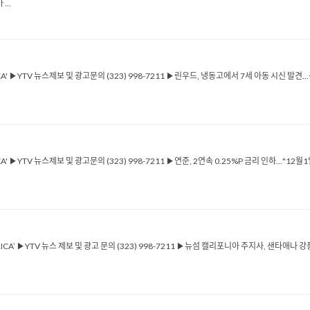
..
ICA' ▶YTV 뉴스제보 및 광고문의 (323) 998-7211 ▶린우드, 냉동고에서 7세 아동 시신 발
CA' ▶YTV 뉴스제보 및 광고문의 (323) 998-7211 ▶연준, 2연속 0.25%P 금리 인하…"1
RICA’ ▶YTV 뉴스 제보 및 광고 문의 (323) 998-7211 ▶뉴섬 캘리포니아 주지사, 샌타