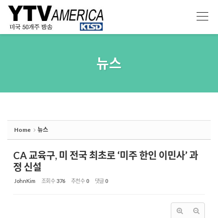
Sketchbook5, 스케치북5
Sketchbook5, 스케치북5
뉴스
Home
뉴스
CA 교육구, 미 전국 최초로 ‘미주 한인 이민사’ 과
정 신설
JohnKim
조회 수
376
추천 수
0
댓글
0