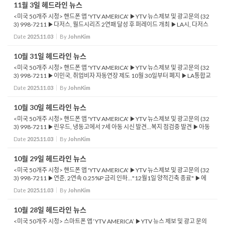
11월 3일 헤드라인 뉴스
<미국 50개주 시청> 핸드폰 앱 'YTV AMERICA' ▶YTV 뉴스제보 및 광고문의 (32
3) 998-7211 ▶다저스, 월드시리즈 2연패 달성 후 퍼레이드 개최 ▶LA시, 다저스
우승 축하 거리 인파 중 최소 7명 체포 ▶LA 카운티, 11월 4일 특별선거 대비 투표소
Date
2025.11.03
By
JohnKim
140곳 ...
10월 31일 헤드라인 뉴스
<미국 50개주 시청> 핸드폰 앱 'YTV AMERICA' ▶YTV 뉴스제보 및 광고문의 (32
3) 998-7211 ▶이민국, 취업비자 자동연장 제도 10월 30일부터 폐지 ▶LA통합교
육국, SNAP 중단 학생에 하루 세 끼 무료 제공 ▶트럼프 행정부, 셧다운으로 항공편
Date
2025.11.03
By
JohnKim
지연 증가 ...
10월 30일 헤드라인 뉴스
<미국 50개주 시청> 핸드폰 앱 'YTV AMERICA' ▶YTV 뉴스제보 및 광고문의 (32
3) 998-7211 ▶린우드, 냉동고에서 7세 아동 시신 발견...복지 점검중 발견 ▶아동
의 모친 체포, 살인 혐의...부친·할머니는 살인 공모로 체포 ▶밴스 부통령, “...
Date
2025.11.03
By
JohnKim
10월 29일 헤드라인 뉴스
<미국 50개주 시청> 핸드폰 앱 'YTV AMERICA' ▶YTV 뉴스제보 및 광고문의 (32
3) 998-7211 ▶연준, 2연속 0.25%P 금리 인하…"12월1일 양적긴축 종료" ▶에
디슨 전기, LA 산불 피해자 보상안 … 사망자 1인당 200만 달러 지급 ▶전소된 주택
Date
2025.11.03
By
JohnKim
...
10월 28일 헤드라인 뉴스
<미국 50개주 시청> 스마트폰 앱 ‘YTV AMERICA’ ▶YTV 뉴스 제보 및 광고 문의