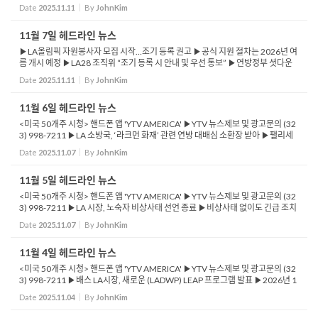
원 판결 앞둔 여론전용 전략” 해석 ▶행정부, 50년 모기지 도입 추...
Date
2025.11.11
By
JohnKim
11월 7일 헤드라인 뉴스
▶LA올림픽 자원봉사자 모집 시작…조기 등록 권고 ▶공식 지원 절차는 2026년 여
름 개시 예정 ▶LA28 조직위 “조기 등록 시 안내 및 우선 통보” ▶연방정부 셧다운
에 SBA 대출 중단…중소기업 비상 ▶신규·기존 스몰비즈니스 대출 ...
Date
2025.11.11
By
JohnKim
11월 6일 헤드라인 뉴스
<미국 50개주 시청> 핸드폰 앱 'YTV AMERICA' ▶YTV 뉴스제보 및 광고문의 (32
3) 998-7211 ▶LA 소방국, ‘라크먼 화재’ 관련 연방 대배심 소환장 받아 ▶팰리세
이즈 산불 전 발생한 화재의 재점화 원인과 대응 과정 조사 ▶미 행정부, 무료 ...
Date
2025.11.07
By
JohnKim
11월 5일 헤드라인 뉴스
<미국 50개주 시청> 핸드폰 앱 'YTV AMERICA' ▶YTV 뉴스제보 및 광고문의 (32
3) 998-7211 ▶LA 시장, 노숙자 비상사태 선언 종료 ▶비상사태 없이도 긴급 조치
가능 ▶YMCA(LA), SNAP 혜택 상실 주민들에게 식량 지원 ▶Feed LA 식량 배급
Date
2025.11.07
By
JohnKim
프로그램으로 7...
11월 4일 헤드라인 뉴스
<미국 50개주 시청> 핸드폰 앱 'YTV AMERICA' ▶YTV 뉴스제보 및 광고문의 (32
3) 998-7211 ▶배스 LA시장, 새로운 (LADWP) LEAP 프로그램 발표 ▶2026년 1
2월까지 잔디밭을 물 절약형 정원으로 전환 ▶11월 4일 선거 주민발의안 50 투표
Date
2025.11.04
By
JohnKim
결과에 관심 집중 ...