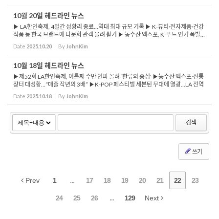
터미널 10...
10월 20일 헤드라인 뉴스
▶ LA한인축제, 4일간 성황리 종료…역대 최대 규모 기록 ▶ K-뷰티·전자제품·건강
식품 등 한국 브랜드에 다문화 관객 몰려 활기 ▶ 농수산 엑스포, K-푸드 인기 폭발…
일부 부스 조기 품절 ▶ 국회, 10·15 부동산 대책 두고 또...
Date
2025.10.20
By
JohnKim
10월 18일 헤드라인 뉴스
▶제52회 LA한인축제, 이틀째 수만 인파 몰려 ‘한류의 중심' ▶농수산 엑스포·전통
장터 대성황…“매출 작년의 3배” ▶K-POP 페스티벌 세븐틴 무대에 열광…LA 전역
팬들 집결 ▶세대와 문화 어우러진 무대…전통...
Date
2025.10.18
By
JohnKim
검색
쓰기
Prev
1
...
17
18
19
20
21
22
23
24
25
26
...
129
Next