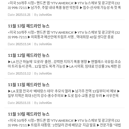
<미국 50개주 시청> 핸드폰 앱 'YTV AMERICA' ▶YTV 뉴스제보 및 광고문의 (32
3) 998-7211 ▶남가주, 주말 내내 폭풍 동반 악천후 ▶침수·산사태 가능성 속 첫 폭
풍 상륙 ▶법무부, 캘리포니아 새 하원 선거구 놓고 소송…인종 게리맨더링 ...
Date
2025.11.21
By
JohnKim
11월 13일 헤드라인 뉴스
<미국 50개주 시청> 핸드폰 앱 'YTV AMERICA' ▶YTV 뉴스제보 및 광고문의 (32
3) 998-7211 ▶의회통과 예산안에 트럼프 서명…역대최장 43일 셧다운 종료
▶'오바마 케어' 보조금 이견으로 10월1일 시작해 최장 기록 세워 ▶연방 판사 &ls
Date
2025.11.14
By
JohnKim
q...
11월 12일 헤드라인 뉴스
▶LA 인근 하늘에 ‘오로라’ 출현…강력한 지자기 폭풍 영향 ▶앤젤레스 국유림·조슈
아 트리 등서 관측…12일 밤도 목격 가능성 ▶LA 시의회, 임대료 인상률 3% 제한 검
토 ▶연간 인상률 3% 또는 물가지수의 60% 중 낮은 수치 적용 ...
Date
2025.11.12
By
JohnKim
11월 11일 헤드라인 뉴스
▶LA 포함 전국서 ‘베테랑스 데이’ 추모식 열려 ▶남가주 전역 13일부터 비 예보 ▶
일부 지역은 최대 5인치 강수·홍수주의보 ▶도로 침수·교통 혼잡 우려 ▶사우전옥
스서 미니밴 훔친 여성 4개 카운티 지나 멕시코로 탈출 ▶국경 도주형 ...
Date
2025.11.11
By
JohnKim
11월 10일 헤드라인 뉴스
<미국 50개주 시청> 핸드폰 앱 'YTV AMERICA' ▶YTV 뉴스제보 및 광고문의 (32
3) 998-7211 ▶트럼프 대통령, ‘2천달러 관세 배당금’ 지급 발표 ▶전문가들 “대법