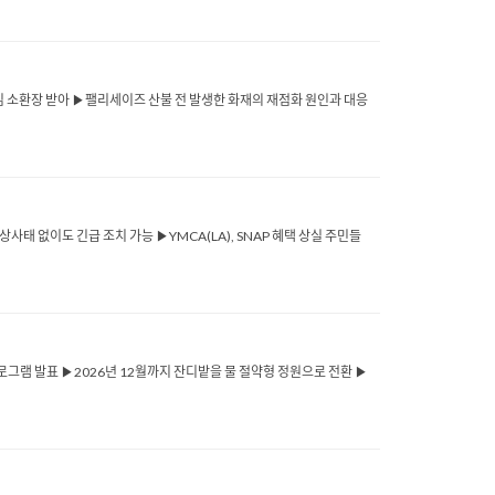
연방 대배심 소환장 받아 ▶팰리세이즈 산불 전 발생한 화재의 재점화 원인과 대응
▶비상사태 없이도 긴급 조치 가능 ▶YMCA(LA), SNAP 혜택 상실 주민들
EAP 프로그램 발표 ▶2026년 12월까지 잔디밭을 물 절약형 정원으로 전환 ▶