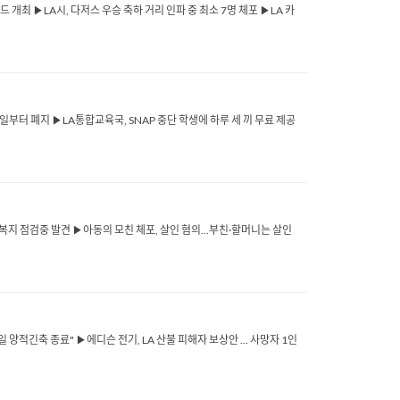
이드 개최 ▶LA시, 다저스 우승 축하 거리 인파 중 최소 7명 체포 ▶LA 카
 30일부터 폐지 ▶LA통합교육국, SNAP 중단 학생에 하루 세 끼 무료 제공
견...복지 점검중 발견 ▶아동의 모친 체포, 살인 혐의...부친·할머니는 살인
2월1일 양적긴축 종료" ▶에디슨 전기, LA 산불 피해자 보상안 … 사망자 1인