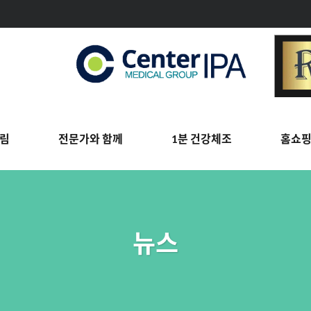
림
전문가와 함께
1분 건강체조
홈쇼
뉴스