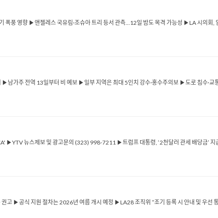
기 폭풍 영향 ▶앤젤레스 국유림·조슈아 트리 등서 관측…12일 밤도 목격 가능성 ▶LA 시의회, 
열려 ▶남가주 전역 13일부터 비 예보 ▶일부 지역은 최대 5인치 강수·홍수주의보 ▶도로 침수·
ICA' ▶YTV 뉴스제보 및 광고문의 (323) 998-7211 ▶트럼프 대통령, ‘2천달러 관세 배당금
고 ▶공식 지원 절차는 2026년 여름 개시 예정 ▶LA28 조직위 “조기 등록 시 안내 및 우선