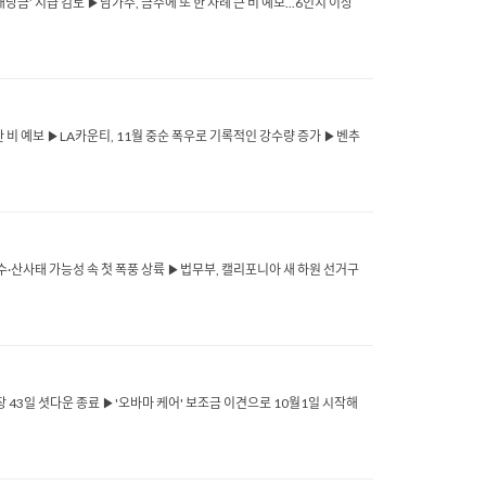
 배당금’ 지급 검토 ▶남가주, 금주에 또 한 차례 큰 비 예보...6인치 이상
시 강한 비 예보 ▶LA카운티, 11월 중순 폭우로 기록적인 강수량 증가 ▶벤추
 ▶침수·산사태 가능성 속 첫 폭풍 상륙 ▶법무부, 캘리포니아 새 하원 선거구
대최장 43일 셧다운 종료 ▶'오바마 케어' 보조금 이견으로 10월1일 시작해