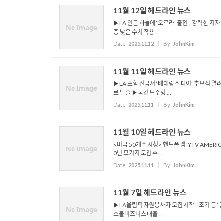
11월 12일 헤드라인 뉴스
▶LA 인근 하늘에 ‘오로라’ 출현…강력한 지자
No Image
중 낮은 수치 적용 ...
Date
2025.11.12
By
JohnKim
11월 11일 헤드라인 뉴스
▶LA 포함 전국서 ‘베테랑스 데이’ 추모식 
No Image
로 탈출 ▶국경 도주형 ...
Date
2025.11.11
By
JohnKim
11월 10일 헤드라인 뉴스
<미국 50개주 시청> 핸드폰 앱 'YTV AMER
No Image
0년 모기지 도입 추...
Date
2025.11.11
By
JohnKim
11월 7일 헤드라인 뉴스
▶LA올림픽 자원봉사자 모집 시작…조기 등록 권
No Image
스몰비즈니스 대출 ...