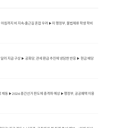
…21일 아침까지 비 지속·출근길 혼잡 우려 ▶미 행정부, 불법체류 학생 학비
 2천 달러 지급 구상 ▶ 공화당, 관세 환급 추진에 냉담한 반응 ▶ 현금 배당
구 조정 제동 ▶2026 중간선거 판도에 충격파 예상 ▶행정부, 공공혜택 이용