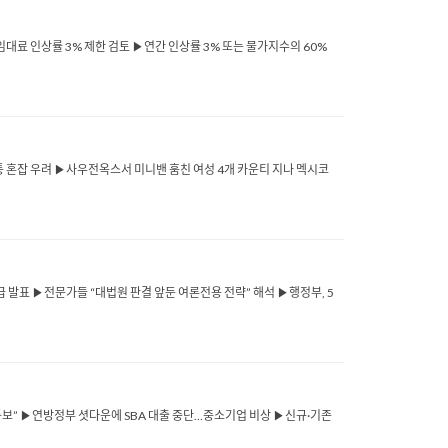
임대료 인상률 3% 제한 검토 ▶연간 인상률 3% 또는 물가지수의 60%
교통 혼잡 우려 ▶사우전옥스서 미니밴 훔친 여성 4개 카운티 지나 멕시코
’ 지급 발표 ▶전문가들 “대법원 판결 앞둔 여론전용 전략” 해석 ▶행정부, 5
 통보” ▶연방정부 셧다운에 SBA 대출 중단…중소기업 비상 ▶신규·기존