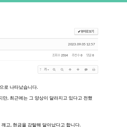
✔
뷰어로 보기
2023.09.05 12:57
조회 수
2514
추천 수
0
댓글
0
?
가
것으로 나타났습니다
.
지만
,
최근에는 그 양상이 달라지고 있다고 전했
 깨고
,
현금을 강탈해 달아났다고 합니다
.