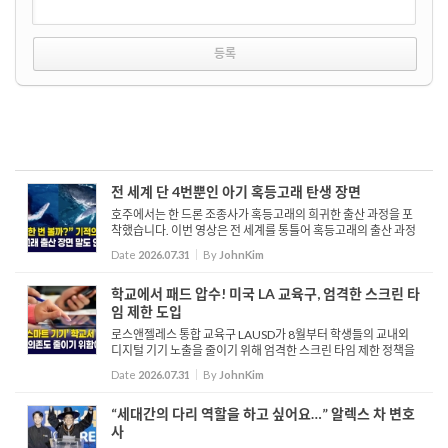
전 세계 단 4번뿐인 아기 혹등고래 탄생 장면
호주에서는 한 드론 조종사가 혹등고래의 희귀한 출산 과정을 포
착했습니다. 이번 영상은 전 세계를 통틀어 혹등고래의 출산 과정
이 온전히 기록된 단 네 번째 사례입니다. 호주 고래 구조 및 연구
Date
2026.07.31
By
JohnKim
단체를 위해 뉴사우스웨일스 북부 연안에서 이동 중인 혹등고...
학교에서 패드 압수! 미국 LA 교육구, 엄격한 스크린 타
임 제한 도입
로스앤젤레스 통합 교육구 LAUSD가 8월부터 학생들의 교내외
디지털 기기 노출을 줄이기 위해 엄격한 스크린 타임 제한 정책을
시행합니다. 정책에 따라 유치원부터 1학년 학생들의 교내 기기
Date
2026.07.31
By
JohnKim
사용은 전면 금지되며, 학년이 올라갈수록 점진적으로 허용 시간
이...
“세대간의 다리 역할을 하고 싶어요…” 알렉스 차 변호
사