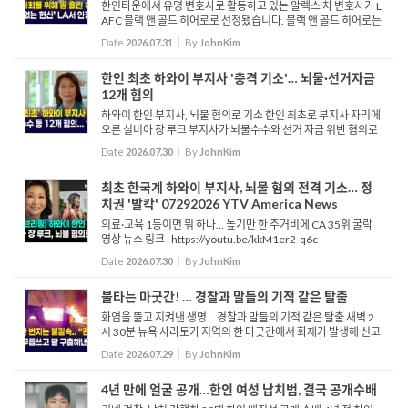
한인타운에서 유명 변호사로 활동하고 있는 알렉스 차 변호사가 L
AFC 블랙 앤 골드 히어로로 선정됐습니다. 블랙 앤 골드 히어로는
군 복무와 지역사회 리더십을 통해 공헌을 한 인물을 기리기 위해
Date
2026.07.31
By
JohnKim
서 만든 프로그램입니다. 인터뷰 한인 커뮤니티 내에서 수많...
한인 최초 하와이 부지사 '충격 기소'… 뇌물·선거자금
12개 혐의
하와이 한인 부지사, 뇌물 혐의로 기소 한인 최초로 부지사 자리에
오른 실비아 장 루크 부지사가 뇌물수수와 선거 자금 위반 혐의로
기소됐습니다. 하와이주 검찰은 지난 24일 루크 부지사를 뇌물수
Date
2026.07.30
By
JohnKim
수 공모, 뇌물수수, 후보자 선거위원회 ...
최초 한국계 하와이 부지사, 뇌물 혐의 전격 기소… 정
치권 '발칵' 07292026 YTV America News
의료·교육 1등이면 뭐 하나… 높기만 한 주거비에 CA 35위 굴락
영상 뉴스 링크 : https://youtu.be/kkM1er2-q6c
Date
2026.07.30
By
JohnKim
불타는 마굿간! … 경찰과 말들의 기적 같은 탈출
화염을 뚫고 지켜낸 생명… 경찰과 말들의 기적 같은 탈출 새벽 2
시 30분 뉴욕 사라토가 지역의 한 마굿간에서 화재가 발생해 신고
를 받은 경찰이 현장에 도착합니다. 여기가 꽉 찼어요. 알겠죠? 밖
Date
2026.07.29
By
JohnKim
으로 꺼내야 해...
4년 만에 얼굴 공개…한인 여성 납치범, 결국 공개수배