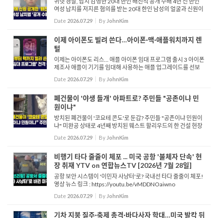
귀넷 경찰, 납치 감행한 20대 한인 배진석 공개 수배 4년 전 한인
여성 납치를 저지른 혐의를 받는 20대 한인 남성의 얼굴과 신원이
경찰에 공개됐습니다. 조지아주 귀넷 카운티 경찰은 지난 2022년
Date
2026.07.29
By
JohnKim
로렌스빌에서 벌어진 20대 한인 여성 납치 사건의 피의자인 ...
이제 아이폰도 빌려 쓴다…아이폰·맥·애플워치까지 렌
털
이제는 아이폰도 리스… 애플 아이폰 임대 프로그램 출시 3 아이폰
제조사 애플이 기기를 임대해 사용하는 애플 업그레이드를 선보
입니다. 애플 사가 오늘 발표한 내용을 살펴보면 아이폰과 애플 워
Date
2026.07.29
By
JohnKim
치는 12개월에서 24개월...
폐건물이 '야생 들개' 아파트로? 주민들 "공존이냐 민
원이냐"
방치된 폐건물이 '코요테 콘도'로 둔갑? 주민들 "공존이냐 민원이
냐" 미완공 상태로 4년째 방치된 웨스트 할리우드의 한 건설 현장
에 코요테 무리가 들어서면서 주민들의 걱정과 관심이 이어지고
Date
2026.07.29
By
JohnKim
있습니다. 주민들은 코요테들이 낮에는 주택가를 배회...
비행기 타다 줄줄이 체포 ... 미국 공항 '불체자 단속' 현
장 취재 YTV on 연합뉴스TV [2026년 7월 28일]
공항 보안 시스템이 '이민자 사냥터'로? 국내선 타다 줄줄이 체포!
영상 뉴스 링크 : https://youtu.be/vMDDNOaiwno
Date
2026.07.29
By
JohnKim
기차 지붕 질주·축제 총격·바다사자 학대…미국 발칵 뒤