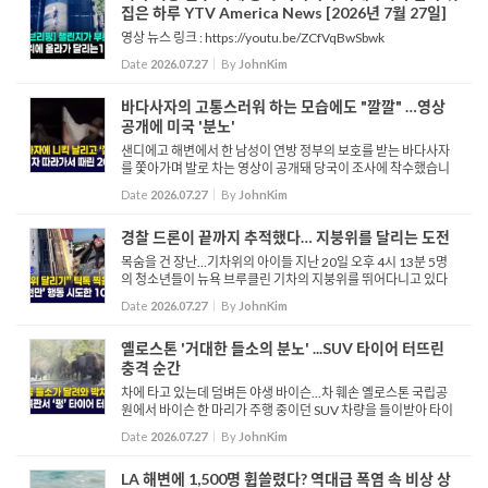
집은 하루 YTV America News [2026년 7월 27일]
영상 뉴스 링크 : https://youtu.be/ZCfVqBwSbwk
Date
2026.07.27
By
JohnKim
바다사자의 고통스러워 하는 모습에도 "깔깔" …영상
공개에 미국 '분노'
샌디에고 해변에서 한 남성이 연방 정부의 보호를 받는 바다사자
를 쫓아가며 발로 차는 영상이 공개돼 당국이 조사에 착수했습니
다. 연방 국립해양대기청은 현재 영상 속 인물을 추적 중이며, 해양
Date
2026.07.27
By
JohnKim
포유류보호법 위반 혐의로 해당 사건을 면밀히 수사하고 있다...
경찰 드론이 끝까지 추적했다… 지붕위를 달리는 도전
목숨을 건 장난…기차위의 아이들 지난 20일 오후 4시 13분 5명
의 청소년들이 뉴욕 브루클린 기차의 지붕위를 뛰어다니고 있다
는 신고를 받은 뉴욕 경찰이 드론을 띄워 이들을 추적합니다. 경찰
Date
2026.07.27
By
JohnKim
의 추적이 시작된 것을 눈치 챈 이들...
옐로스톤 '거대한 들소의 분노' ...SUV 타이어 터뜨린
충격 순간
차에 타고 있는데 덤벼든 야생 바이슨...차 훼손 옐로스톤 국립공
원에서 바이슨 한 마리가 주행 중이던 SUV 차량을 들이받아 타이
어를 터뜨리는 아찔한 사고가 발생했습니다. 소셜 미디어에 공개
Date
2026.07.27
By
JohnKim
된 영상에는 앞선 차량이 들소의 공격...
LA 해변에 1,500명 휩쓸렸다? 역대급 폭염 속 비상 상