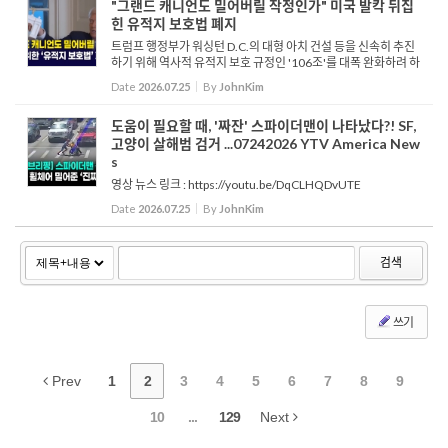
"그랜드 캐니언도 밀어버릴 작정인가" 미국 발칵 뒤집
힌 유적지 보호법 폐지
트럼프 행정부가 워싱턴 D.C.의 대형 아치 건설 등을 신속히 추진
하기 위해 역사적 유적지 보호 규정인 '106조'를 대폭 완화하려 하
고 있습니다. 트럼프가 임명한 인사들이 주도하는 역사보존자문
Date
2026.07.25
By
JohnKim
위원회는 대중 의견 수렴과 원주민 부족과의 협의 요건...
도움이 필요할 때, '짜잔' 스파이더맨이 나타났다?! SF,
고양이 살해범 검거 ...07242026 YTV America New
s
영상 뉴스 링크 : https://youtu.be/DqCLHQDvUTE
Date
2026.07.25
By
JohnKim
검색
쓰기
Prev
1
2
3
4
5
6
7
8
9
10
...
129
Next