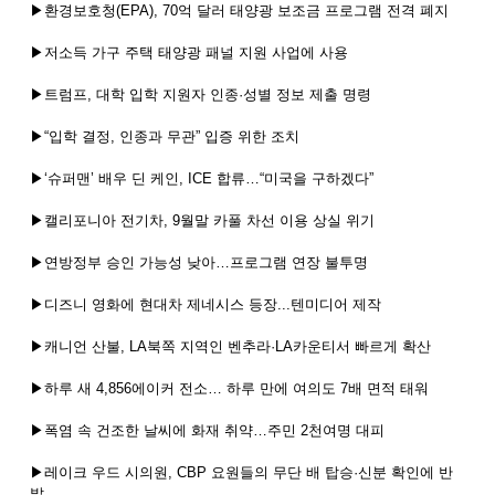
▶환경보호청(EPA), 70억 달러 태양광 보조금 프로그램 전격 폐지
▶저소득 가구 주택 태양광 패널 지원 사업에 사용
▶트럼프, 대학 입학 지원자 인종·성별 정보 제출 명령
▶“입학 결정, 인종과 무관” 입증 위한 조치
▶‘슈퍼맨’ 배우 딘 케인, ICE 합류…“미국을 구하겠다”
▶캘리포니아 전기차, 9월말 카풀 차선 이용 상실 위기
▶연방정부 승인 가능성 낮아…프로그램 연장 불투명
▶디즈니 영화에 현대차 제네시스 등장...텐미디어 제작
▶캐니언 산불, LA북쪽 지역인 벤추라·LA카운티서 빠르게 확산
▶하루 새 4,856에이커 전소… 하루 만에 여의도 7배 면적 태워
▶폭염 속 건조한 날씨에 화재 취약…주민 2천여명 대피
▶레이크 우드 시의원, CBP 요원들의 무단 배 탑승·신분 확인에 반
발