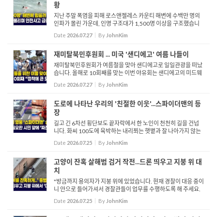
황
지난 주말 폭염을 피해 로스앤젤레스 카운티 해변에 수백만 명의
인파가 몰린 가운데, 인명 구조대가 1,500명 이상을 구조했습니
다. 이는 최근의 폭염이 거친 파도 및 강력한 이안류 현상과 맞물리
Date
2026.07.27
By
JohnKim
면서 해상 안전사고 위험이 급증했기 때문입니다. 대규모 구조...
재미탈북민후원회 ... 미국 '샌디에고' 여름 나들이
재미탈북민후원회가 여름철을 맞아 샌디에고로 일일관광을 떠났
습니다. 올해로 10회째를 맞는 이번 야유회는 샌디에고의 미드웨
이 박물관을 비롯한 인근 지역을 돌아보며 즐거운 시간을 가졌습
Date
2026.07.27
By
JohnKim
니다. 인터뷰 로버트 홍 2007년 구성된 재미탈북민후원회는 미주
...
도로에 나타난 우리의 '친절한 이웃'...스파이더맨의 등
장
길고 긴 6차선 횡단보도 끝자락에서 한 노인이 천천히 길을 건넙
니다. 화씨 100도에 육박하는 내리쬐는 햇볕과 잘 나아가지 않는
휠체어 탓에 길을 건너기가 힘겹기만 합니다. 바로 그때 스파이더
Date
2026.07.25
By
JohnKim
맨이 등장해 휠체어를 밀어주고, 안전하게 길을 다 건너자마자 ...
고양이 잔혹 살해범 검거 작전...드론 띄우고 지붕 위 대
치
"방금까지 용의자가 지붕 위에 있었습니다. 현재 경찰이 대응 중이
니 안으로 들어가셔서 경찰관들이 업무를 수행하도록 해 주세요.
이후 상황은 경찰이 자세히 설명드릴 것입니다. 지금은 이곳을 지
Date
2026.07.25
By
JohnKim
나갈 수 없습니다." 지난 7월 1일 오전 2시, 한 남성이 작은 ...