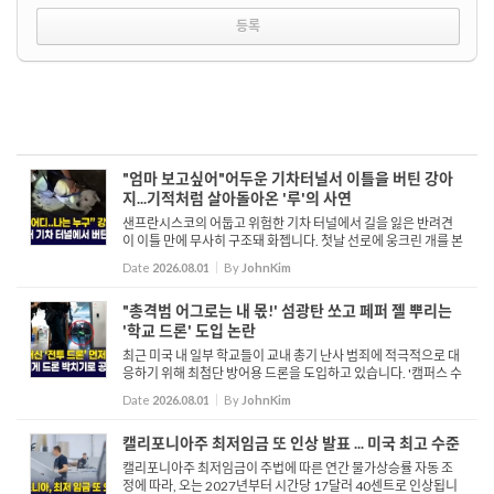
"엄마 보고싶어"어두운 기차터널서 이틀을 버틴 강아
지...기적처럼 살아돌아온 '루'의 사연
샌프란시스코의 어둡고 위험한 기차 터널에서 길을 잃은 반려견
이 이틀 만에 무사히 구조돼 화젭니다. 첫날 선로에 웅크린 개를 본
기관사는 이미 목숨을 잃은 줄 알았으나, 이튿날 움직임을 포착한
Date
2026.08.01
By
JohnKim
열차 관계자의 확인으로 동물관리국이 긴급 구조에 나섰습니...
"총격범 어그로는 내 몫!' 섬광탄 쏘고 페퍼 젤 뿌리는
'학교 드론' 도입 논란
최근 미국 내 일부 학교들이 교내 총기 난사 범죄에 적극적으로 대
응하기 위해 최첨단 방어용 드론을 도입하고 있습니다. '캠퍼스 수
호천사'라 불리는 이 드론은 섬광, 사이렌, 페퍼 젤 분사 및 고속 돌
Date
2026.08.01
By
JohnKim
진 기능을 갖추고 있어 경찰이 출동할 때까지 범...
캘리포니아주 최저임금 또 인상 발표 ... 미국 최고 수준
캘리포니아주 최저임금이 주법에 따른 연간 물가상승률 자동 조
정에 따라, 오는 2027년부터 시간당 17달러 40센트로 인상됩니