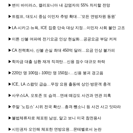
▶변이 바이러스, 캘리포니아 내 감염자의 55% 차지할 전망
▶트럼프, 대도시 중심 이민자 추방 확대…‘모든 연방자원 동원’
▶LA·시카고·뉴욕, ICE 집중 단속 대상 지정…이민자 사회 불안 고조
▶이튼 산불 여파에 전기요금 인상 현실화…공공요금 부담 커져
▶CA 전력회사, 산불 손실 최대 450억 달러…요금 인상 불가피
▶학자금 대출 상환 재개 직격탄…신용 점수 대규모 하락
▶220만 명 100점↓·100만 명 150점↓…신용 붕괴 경고음
▶ICE, LA 스왑밋 급습…무장 요원 출동에 상인·방문객 충격
▶사우스LA, 오토존 또 습격…연쇄 떼강도 사건과 연관 의혹
▶주말 ‘노킹스’ 시위 전국 확산…총격·뺑소니 등 사건 사고 잇따라
▶불법체류자로 체포된 남성, 알고 보니 미국 참전용사
▶시민권자 오인해 체포한 연방요원…몬테벨로서 논란