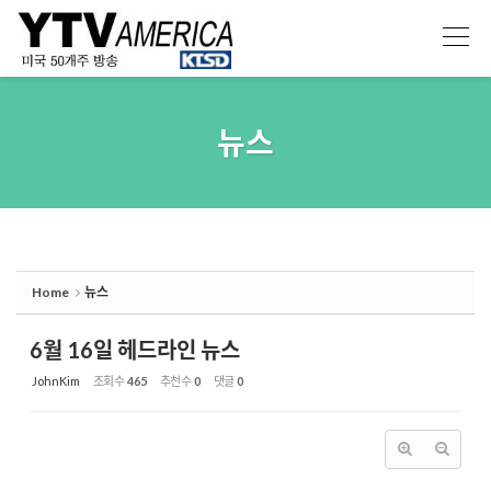
Sketchbook5, 스케치북5
Sketchbook5, 스케치북5
뉴스
Home
뉴스
6월 16일 헤드라인 뉴스
JohnKim
조회 수
465
추천 수
0
댓글
0