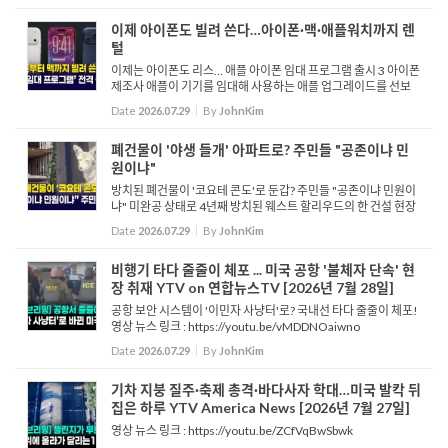
이제 아이폰도 빌려 쓴다…아이폰·맥·애플워치까지 렌
털
이제는 아이폰도 리스… 애플 아이폰 임대 프로그램 출시 3 아이폰
제조사 애플이 기기를 임대해 사용하는 애플 업그레이드를 선보
입니다. 애플 사가 오늘 발표한 내용을 살펴보면 아이폰과 애플 워
Date
2026.07.29
By
JohnKim
치는 12개월에서 24개월...
폐건물이 '야생 들개' 아파트로? 주민들 "공존이냐 민
원이냐"
방치된 폐건물이 '코요테 콘도'로 둔갑? 주민들 "공존이냐 민원이
냐" 미완공 상태로 4년째 방치된 웨스트 할리우드의 한 건설 현장
에 코요테 무리가 들어서면서 주민들의 걱정과 관심이 이어지고
Date
2026.07.29
By
JohnKim
있습니다. 주민들은 코요테들이 낮에는 주택가를 배회...
비행기 타다 줄줄이 체포 ... 미국 공항 '불체자 단속' 현
장 취재 YTV on 연합뉴스TV [2026년 7월 28일]
공항 보안 시스템이 '이민자 사냥터'로? 국내선 타다 줄줄이 체포!
영상 뉴스 링크 : https://youtu.be/vMDDNOaiwno
Date
2026.07.29
By
JohnKim
기차 지붕 질주·축제 총격·바다사자 학대…미국 발칵 뒤
집은 하루 YTV America News [2026년 7월 27일]
영상 뉴스 링크 : https://youtu.be/ZCfVqBwSbwk