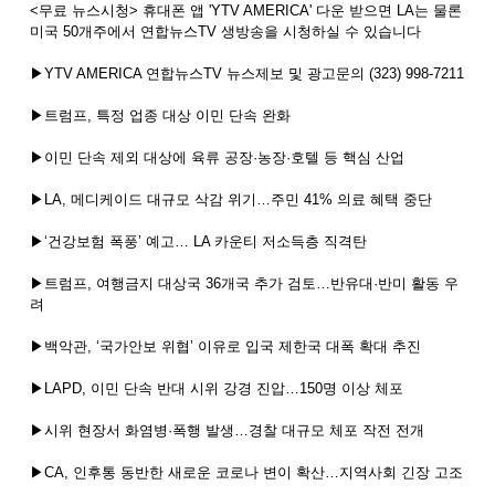
<무료 뉴스시청> 휴대폰 앱 'YTV AMERICA' 다운 받으면 LA는 물론
미국 50개주에서 연합뉴스TV 생방송을 시청하실 수 있습니다
▶YTV AMERICA 연합뉴스TV 뉴스제보 및 광고문의 (323) 998-7211
▶트럼프, 특정 업종 대상 이민 단속 완화
▶이민 단속 제외 대상에 육류 공장·농장·호텔 등 핵심 산업
▶LA, 메디케이드 대규모 삭감 위기…주민 41% 의료 혜택 중단
▶‘건강보험 폭풍’ 예고… LA 카운티 저소득층 직격탄
▶트럼프, 여행금지 대상국 36개국 추가 검토…반유대·반미 활동 우
려
▶백악관, ‘국가안보 위협’ 이유로 입국 제한국 대폭 확대 추진
▶LAPD, 이민 단속 반대 시위 강경 진압…150명 이상 체포
▶시위 현장서 화염병·폭행 발생…경찰 대규모 체포 작전 전개
▶CA, 인후통 동반한 새로운 코로나 변이 확산…지역사회 긴장 고조