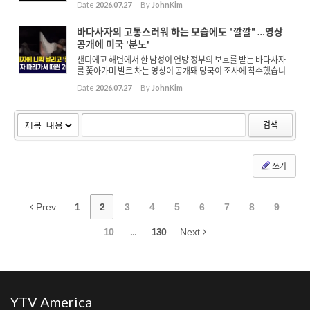
Date
2026.07.27
By
JohnKim
바다사자의 고통스러워 하는 모습에도 "깔깔" …영상
공개에 미국 '분노'
샌디에고 해변에서 한 남성이 연방 정부의 보호를 받는 바다사자
를 쫓아가며 발로 차는 영상이 공개돼 당국이 조사에 착수했습니
다. 연방 국립해양대기청은 현재 영상 속 인물을 추적 중이며, 해양
Date
2026.07.27
By
JohnKim
포유류보호법 위반 혐의로 해당 사건을 면밀히 수사하고 있다...
검색
쓰기
Prev
1
2
3
4
5
6
7
8
9
10
...
130
Next
YTV America