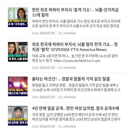
서 만든 프로그램입니다. 인터뷰 한인 커뮤니티 내에서 수많...
한인 최초 하와이 부지사 '충격 기소'… 뇌물·선거자금
12개 혐의
하와이 한인 부지사, 뇌물 혐의로 기소 한인 최초로 부지사 자리에
오른 실비아 장 루크 부지사가 뇌물수수와 선거 자금 위반 혐의로
기소됐습니다. 하와이주 검찰은 지난 24일 루크 부지사를 뇌물수
Date
2026.07.30
By
JohnKim
수 공모, 뇌물수수, 후보자 선거위원회 ...
최초 한국계 하와이 부지사, 뇌물 혐의 전격 기소… 정
치권 '발칵' 07292026 YTV America News
의료·교육 1등이면 뭐 하나… 높기만 한 주거비에 CA 35위 굴락
영상 뉴스 링크 : https://youtu.be/kkM1er2-q6c
Date
2026.07.30
By
JohnKim
불타는 마굿간! … 경찰과 말들의 기적 같은 탈출
화염을 뚫고 지켜낸 생명… 경찰과 말들의 기적 같은 탈출 새벽 2
시 30분 뉴욕 사라토가 지역의 한 마굿간에서 화재가 발생해 신고
를 받은 경찰이 현장에 도착합니다. 여기가 꽉 찼어요. 알겠죠? 밖
Date
2026.07.29
By
JohnKim
으로 꺼내야 해...
4년 만에 얼굴 공개…한인 여성 납치범, 결국 공개수배
귀넷 경찰, 납치 감행한 20대 한인 배진석 공개 수배 4년 전 한인
여성 납치를 저지른 혐의를 받는 20대 한인 남성의 얼굴과 신원이
경찰에 공개됐습니다. 조지아주 귀넷 카운티 경찰은 지난 2022년
Date
2026.07.29
By
JohnKim
로렌스빌에서 벌어진 20대 한인 여성 납치 사건의 피의자인 ...