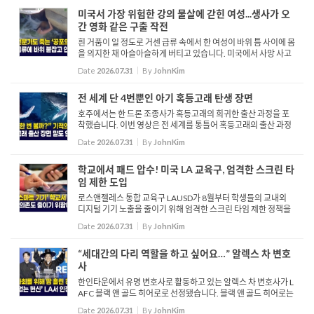
미국서 가장 위험한 강의 물살에 갇힌 여성...생사가 오
간 영화 같은 구출 작전
흰 거품이 일 정도로 거센 급류 속에서 한 여성이 바위 틈 사이에 몸
을 의지한 채 아슬아슬하게 버티고 있습니다. 미국에서 사망 사고
가 가장 많이 발생하는 강 중 하나인 캘리포니아주 컨 강의 거센 급
Date
2026.07.31
By
JohnKim
류에 한 여성이 휩쓸리자, 컨 카운티 구조대원들이 긴급 ...
전 세계 단 4번뿐인 아기 혹등고래 탄생 장면
호주에서는 한 드론 조종사가 혹등고래의 희귀한 출산 과정을 포
착했습니다. 이번 영상은 전 세계를 통틀어 혹등고래의 출산 과정
이 온전히 기록된 단 네 번째 사례입니다. 호주 고래 구조 및 연구
Date
2026.07.31
By
JohnKim
단체를 위해 뉴사우스웨일스 북부 연안에서 이동 중인 혹등고...
학교에서 패드 압수! 미국 LA 교육구, 엄격한 스크린 타
임 제한 도입
로스앤젤레스 통합 교육구 LAUSD가 8월부터 학생들의 교내외
디지털 기기 노출을 줄이기 위해 엄격한 스크린 타임 제한 정책을
시행합니다. 정책에 따라 유치원부터 1학년 학생들의 교내 기기
Date
2026.07.31
By
JohnKim
사용은 전면 금지되며, 학년이 올라갈수록 점진적으로 허용 시간
이...
“세대간의 다리 역할을 하고 싶어요…” 알렉스 차 변호
사
한인타운에서 유명 변호사로 활동하고 있는 알렉스 차 변호사가 L
AFC 블랙 앤 골드 히어로로 선정됐습니다. 블랙 앤 골드 히어로는
군 복무와 지역사회 리더십을 통해 공헌을 한 인물을 기리기 위해
Date
2026.07.31
By
JohnKim