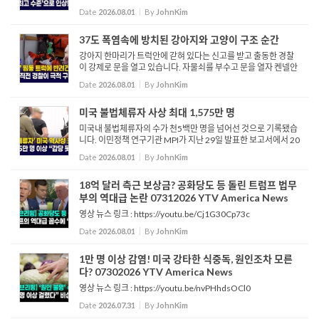
다. 이는 주 전역 최저임금 사이 가장 높은 수치이며, 연방 최저임
Date
2026.08.01
By
JohnKim
금인 시간당 7달러 25센트의 2배 가량에 달하는 것으로 알려졌습
니...
37도 폭염속에 방치된 강아지와 고양이 구조 순간
강아지 한마리가 트럭안에 갇혀 있다는 신고를 받고 출동한 경찰
이 강제로 문을 열고 있습니다. 자물쇠를 부수고 문을 열자 켄넬안
에 있는 강아지가 보입니다. 헤이, 베이비… 괜찮니? 출동한 경관
Date
2026.08.01
By
JohnKim
이 문을 열자 옆에는 고양이가 보입니다. 고양이도 있네...
미국 불법체류자 사상 최대 1,575만 명
미국내 불법체류자의 수가 천5백만 명을 넘어선 것으로 기록됐습
니다. 이민정책 연구기관 MPI가 지난 29일 발표한 보고서에서 20
24년 중반 미국내에 있는 불법 체류자의 수는 모두 천 오백 칠십오
Date
2026.08.01
By
JohnKim
만 명으로 추산한다고 발표했습니다. 이는 2019년 이후 46%
증...
18억 달러 측근 보상금? 공화당도 등 돌린 트럼프 법무
부의 역대급 논란 07312026 YTV America News
영상 뉴스 링크 : https://youtu.be/Cj1G30Cp73c
Date
2026.08.01
By
JohnKim
1만 명 이상 감염! 미국 강타한 식중독, 원인조차 모른
다? 07302026 YTV America News
영상 뉴스 링크 : https://youtu.be/nvPHhdsOCl0
Date
2026.07.31
By
JohnKim