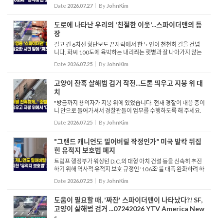
이 박물관을 비롯한 인근 지역을 돌아보며 즐거운 시간을 가졌습
Date
2026.07.27
By
JohnKim
니다. 인터뷰 로버트 홍 2007년 구성된 재미탈북민후원회는 미주
...
도로에 나타난 우리의 '친절한 이웃'...스파이더맨의 등
장
길고 긴 6차선 횡단보도 끝자락에서 한 노인이 천천히 길을 건넙
니다. 화씨 100도에 육박하는 내리쬐는 햇볕과 잘 나아가지 않는
휠체어 탓에 길을 건너기가 힘겹기만 합니다. 바로 그때 스파이더
Date
2026.07.25
By
JohnKim
맨이 등장해 휠체어를 밀어주고, 안전하게 길을 다 건너자마자 ...
고양이 잔혹 살해범 검거 작전...드론 띄우고 지붕 위 대
치
"방금까지 용의자가 지붕 위에 있었습니다. 현재 경찰이 대응 중이
니 안으로 들어가셔서 경찰관들이 업무를 수행하도록 해 주세요.
이후 상황은 경찰이 자세히 설명드릴 것입니다. 지금은 이곳을 지
Date
2026.07.25
By
JohnKim
나갈 수 없습니다." 지난 7월 1일 오전 2시, 한 남성이 작은 ...
"그랜드 캐니언도 밀어버릴 작정인가" 미국 발칵 뒤집
힌 유적지 보호법 폐지
트럼프 행정부가 워싱턴 D.C.의 대형 아치 건설 등을 신속히 추진
하기 위해 역사적 유적지 보호 규정인 '106조'를 대폭 완화하려 하
고 있습니다. 트럼프가 임명한 인사들이 주도하는 역사보존자문
Date
2026.07.25
By
JohnKim
위원회는 대중 의견 수렴과 원주민 부족과의 협의 요건...
도움이 필요할 때, '짜잔' 스파이더맨이 나타났다?! SF,
고양이 살해범 검거 ...07242026 YTV America New
s