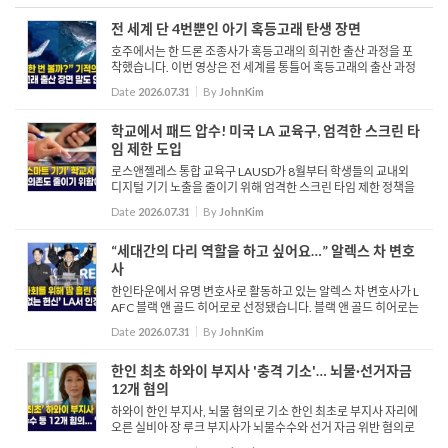
전 세계 단 4번뿐인 아기 혹등고래 탄생 장면
호주에서는 한 드론 조종사가 혹등고래의 희귀한 출산 과정을 포
착했습니다. 이번 영상은 전 세계를 통틀어 혹등고래의 출산 과정
이 온전히 기록된 단 네 번째 사례입니다. 호주 고래 구조 및 연구
Date
2026.07.31
By
JohnKim
단체를 위해 뉴사우스웨일스 북부 연안에서 이동 중인 혹등고...
학교에서 패드 압수! 미국 LA 교육구, 엄격한 스크린 타
임 제한 도입
로스앤젤레스 통합 교육구 LAUSD가 8월부터 학생들의 교내외
디지털 기기 노출을 줄이기 위해 엄격한 스크린 타임 제한 정책을
시행합니다. 정책에 따라 유치원부터 1학년 학생들의 교내 기기
Date
2026.07.31
By
JohnKim
사용은 전면 금지되며, 학년이 올라갈수록 점진적으로 허용 시간
이...
“세대간의 다리 역할을 하고 싶어요…” 알렉스 차 변호
사
한인타운에서 유명 변호사로 활동하고 있는 알렉스 차 변호사가 L
AFC 블랙 앤 골드 히어로로 선정됐습니다. 블랙 앤 골드 히어로는
군 복무와 지역사회 리더십을 통해 공헌을 한 인물을 기리기 위해
Date
2026.07.31
By
JohnKim
서 만든 프로그램입니다. 인터뷰 한인 커뮤니티 내에서 수많...
한인 최초 하와이 부지사 '충격 기소'… 뇌물·선거자금
12개 혐의
하와이 한인 부지사, 뇌물 혐의로 기소 한인 최초로 부지사 자리에
오른 실비아 장 루크 부지사가 뇌물수수와 선거 자금 위반 혐의로
기소됐습니다. 하와이주 검찰은 지난 24일 루크 부지사를 뇌물수