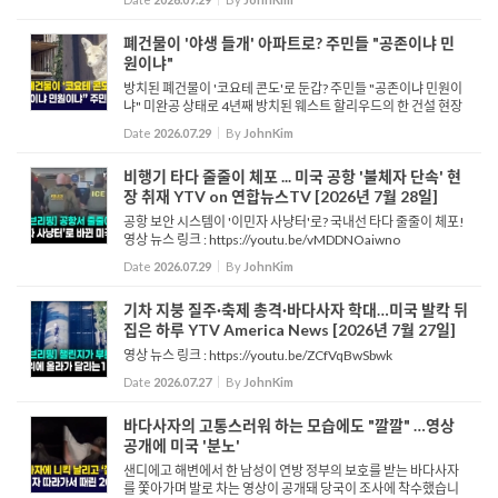
치는 12개월에서 24개월...
폐건물이 '야생 들개' 아파트로? 주민들 "공존이냐 민
원이냐"
방치된 폐건물이 '코요테 콘도'로 둔갑? 주민들 "공존이냐 민원이
냐" 미완공 상태로 4년째 방치된 웨스트 할리우드의 한 건설 현장
에 코요테 무리가 들어서면서 주민들의 걱정과 관심이 이어지고
Date
2026.07.29
By
JohnKim
있습니다. 주민들은 코요테들이 낮에는 주택가를 배회...
비행기 타다 줄줄이 체포 ... 미국 공항 '불체자 단속' 현
장 취재 YTV on 연합뉴스TV [2026년 7월 28일]
공항 보안 시스템이 '이민자 사냥터'로? 국내선 타다 줄줄이 체포!
영상 뉴스 링크 : https://youtu.be/vMDDNOaiwno
Date
2026.07.29
By
JohnKim
기차 지붕 질주·축제 총격·바다사자 학대…미국 발칵 뒤
집은 하루 YTV America News [2026년 7월 27일]
영상 뉴스 링크 : https://youtu.be/ZCfVqBwSbwk
Date
2026.07.27
By
JohnKim
바다사자의 고통스러워 하는 모습에도 "깔깔" …영상
공개에 미국 '분노'
샌디에고 해변에서 한 남성이 연방 정부의 보호를 받는 바다사자
를 쫓아가며 발로 차는 영상이 공개돼 당국이 조사에 착수했습니