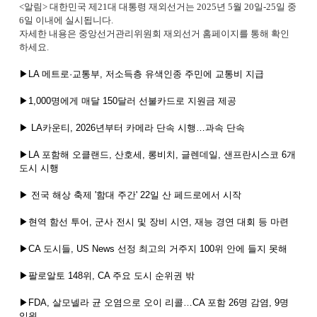
<알림> 대한민국 제21대 대통령 재외선거는 2025년 5월 20일-25일 중
6일 이내에 실시됩니다.
자세한 내용은 중앙선거관리위원회 재외선거 홈페이지를 통해 확인
하세요.
▶LA 메트로·교통부, 저소득층 유색인종 주민에 교통비 지급
▶1,000명에게 매달 150달러 선불카드로 지원금 제공
▶ LA카운티, 2026년부터 카메라 단속 시행…과속 단속
▶LA 포함해 오클랜드, 산호세, 롱비치, 글렌데일, 샌프란시스코 6개
도시 시행
▶ 전국 해상 축제 '함대 주간' 22일 산 페드로에서 시작
▶현역 함선 투어, 군사 전시 및 장비 시연, 재능 경연 대회 등 마련
▶CA 도시들, US News 선정 최고의 거주지 100위 안에 들지 못해
▶팔로알토 148위, CA 주요 도시 순위권 밖
▶FDA, 살모넬라 균 오염으로 오이 리콜…CA 포함 26명 감염, 9명
입원