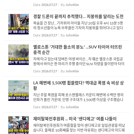
다. 연방 국립해양대기청은 현재 영상 속 인물을 추적 중이며, 해양
Date
2026.07.27
By
JohnKim
포유류보호법 위반 혐의로 해당 사건을 면밀히 수사하고 있다...
경찰 드론이 끝까지 추적했다… 지붕위를 달리는 도전
목숨을 건 장난…기차위의 아이들 지난 20일 오후 4시 13분 5명
의 청소년들이 뉴욕 브루클린 기차의 지붕위를 뛰어다니고 있다
는 신고를 받은 뉴욕 경찰이 드론을 띄워 이들을 추적합니다. 경찰
Date
2026.07.27
By
JohnKim
의 추적이 시작된 것을 눈치 챈 이들...
옐로스톤 '거대한 들소의 분노' ...SUV 타이어 터뜨린
충격 순간
차에 타고 있는데 덤벼든 야생 바이슨...차 훼손 옐로스톤 국립공
원에서 바이슨 한 마리가 주행 중이던 SUV 차량을 들이받아 타이
어를 터뜨리는 아찔한 사고가 발생했습니다. 소셜 미디어에 공개
Date
2026.07.27
By
JohnKim
된 영상에는 앞선 차량이 들소의 공격...
LA 해변에 1,500명 휩쓸렸다? 역대급 폭염 속 비상 상
황
지난 주말 폭염을 피해 로스앤젤레스 카운티 해변에 수백만 명의
인파가 몰린 가운데, 인명 구조대가 1,500명 이상을 구조했습니
다. 이는 최근의 폭염이 거친 파도 및 강력한 이안류 현상과 맞물리
Date
2026.07.27
By
JohnKim
면서 해상 안전사고 위험이 급증했기 때문입니다. 대규모 구조...
재미탈북민후원회 ... 미국 '샌디에고' 여름 나들이
재미탈북민후원회가 여름철을 맞아 샌디에고로 일일관광을 떠났
습니다. 올해로 10회째를 맞는 이번 야유회는 샌디에고의 미드웨