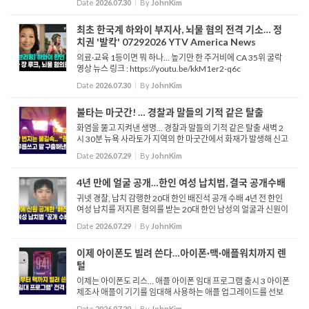
Date
2026.07.30
By
JohnKim
수 공모, 뇌물수수, 후보자 선거위원회 ...
최초 한국계 하와이 부지사, 뇌물 혐의 전격 기소… 정
치권 '발칵' 07292026 YTV America News
의료·교육 1등이면 뭐 하나… 높기만 한 주거비에 CA 35위 굴락
영상 뉴스 링크 : https://youtu.be/kkM1er2-q6c
Date
2026.07.30
By
JohnKim
불타는 마굿간! … 경찰과 말들의 기적 같은 탈출
화염을 뚫고 지켜낸 생명… 경찰과 말들의 기적 같은 탈출 새벽 2
시 30분 뉴욕 사라토가 지역의 한 마굿간에서 화재가 발생해 신고
를 받은 경찰이 현장에 도착합니다. 여기가 꽉 찼어요. 알겠죠? 밖
Date
2026.07.29
By
JohnKim
으로 꺼내야 해...
4년 만에 얼굴 공개…한인 여성 납치범, 결국 공개수배
귀넷 경찰, 납치 감행한 20대 한인 배진석 공개 수배 4년 전 한인
여성 납치를 저지른 혐의를 받는 20대 한인 남성의 얼굴과 신원이
경찰에 공개됐습니다. 조지아주 귀넷 카운티 경찰은 지난 2022년
Date
2026.07.29
By
JohnKim
로렌스빌에서 벌어진 20대 한인 여성 납치 사건의 피의자인 ...
이제 아이폰도 빌려 쓴다…아이폰·맥·애플워치까지 렌
털
이제는 아이폰도 리스… 애플 아이폰 임대 프로그램 출시 3 아이폰
제조사 애플이 기기를 임대해 사용하는 애플 업그레이드를 선보
입니다. 애플 사가 오늘 발표한 내용을 살펴보면 아이폰과 애플 워
Date
2026.07.29
By
JohnKim