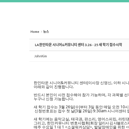
Home
뉴스
LA한인타운 시니어&커뮤니티 센터 3.26 - 25 새 학기 접수시작
JohnKim
한인타운 시니어&커뮤니티 센터(이사장 신영신, 이하 시니어
아래와 같이 진행합니다.
반드시 본인이 사전 접수해야 참가 가능하며, 각 과목별 선
누구나 신청 가능합니다.
새 학기 접수는
3
월 26일(
수
)부터
3일 동안
매일 오전 10
신청번호표는 접수 첫 날(3
월 26일) 9:30am 시니어센
새
학기에는
음악교실, 태극권, 판소리, 영어스피킹, 라틴
그리고,
한인커뮤니티 변호사협회(회장
알리사 김 샤블로스
매주 수요일
1 대 1
<소셜워커
상담
>
,
발달장애인을 위한
<