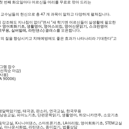
월 첫 번째 화요일마다 어르신들 머리를 무료로 깎아 드리는
교수님들의 헌신으로 총 4
7
개 과목이 알차고 다양하게 펼쳐집니다.
 강조해도 지나침이 없다”면서 “새 학기엔 어르신들이 실생활에 필요한
=
영어회화기초, 생활영어, 영어스피킹, 영어신문읽기, 스크린영어
국무용, 실버발레, 라틴댄스)
클래스를 오픈합니다.
삶의 질을 향상시키고 치매예방에도 좋은 효과가 나타나리라 기대한다”고
로그램 접수
m(선착순 마감)
 사용)
A 90006)
생달력암기법, 태극권, 판소리, 연극교실, 한국무용
낭송교실, 피아노기초, 단편문학읽기, 생활영어, 하모니카연주,
소묘기초
음악교실,
K시니어댄스, 스마트폰기초,
LA아리랑, 영어회화기초,
STEM교실 
실, 아나운서화법,
라틴댄스
,
종이접기, 법률상담