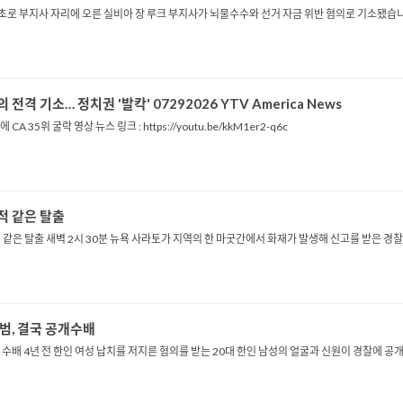
ᅧᆷ의로 기소 한인 최초로 부지사 자리에 오른 실비아 장 루크 부지사가 뇌물수수와 선거 자금 위반 혐의로
전격 기소… 정치권 '발칵' 07292026 YTV America News
35위 굴락 영상 뉴스 링크 : https://youtu.be/kkM1er2-q6c
ᅡᇀ은 탈출
찰과 말들의 기적 같은 탈출 새벽 2시 30분 뉴욕 사라토가 지역의 한 마굿간에서 화재가 발생
범, 결국 공개수배
개 수배 4년 전 한인 여성 납치를 저지른 혐의를 받는 20대 한인 남성의 얼굴과 신원이 경찰에 