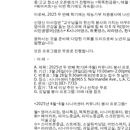
중-고교
청소년
오픈뱅크가 진행하는
<
똑똑한금융
>, 매
<헤어커트>는
이번 학기에도 계속됩니다.
이로써, 2025
두 번째
학기에는 재능기부 자원봉사에 나선 
신영신 이사장은 “교수님들의 헌신적 봉사와 가치는 아무리
영어와 건강을 돕는 댄스과목 개설에 힘 써 각 6 개 씩(영어
시민권영어) (댄스= K시니어댄스, 트롯댄스, 라라댄스, 한
원하시는 것을 준비해 다양한 기회를 드리므로써 노년의 
말했습니다.
모든 프로그램은 무료로 진행됩니다.
- 아 래 –
A. 제목 : 2025년
두
번째 학기(
4
~
6
월) 커뮤니티 봉사 프
B. 기간 :
3
월 26일(
수
)~2
8
일(금) 매일 10:00am~2:00p
C. 번호표 :
3
월 26일 9:30am 배포(번호표는 접수 첫 날만
D. 장소 : 시니어센터 1층(965 S. Normandie Ave., L.A. C
E. 문의 : (213) 387- 7733
F. 참가 : 18 세 이상 주민 누구나 선착순 무료
G. 요일별 봉사 프로그램: 아래 내용 참조
<2025년
4
월~
6
월 시니어센터 커뮤니티 봉사 프로그램>
월=
영어스피킹, 명사특강, 똑똑한금융, 시니어컴퓨터, 평
화=
헤
어커트, 피아노중급A, 피아노중급B, 스크린영어,
시
미
술교실
수=
스마트폰중급,
스트레칭,
소셜워커상담, 어반스케치
,
목= 라라댄스, 시니어수다방,
과일공예
, 서예교실, 장구교