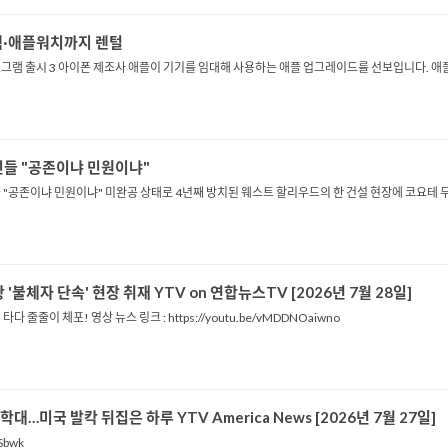
맥·애플워치까지 렌털
ᅡ이폰 임대 프로그램 출시 3 아이폰 제조사 애플이 기기를 임대해 사용하는 애플 업그레이드
민들 "공존이냐 민원이냐"
들 "공존이냐 민원이냐" 미완공 상태로 4년째 방치된 웨스트 할리우드의 한 건설 현장에 코요테
 '불체자 단속' 현장 취재 YTV on 연합뉴스TV [2026년 7월 28일]
줄줄이 체포! 영상 뉴스 링크 : https://youtu.be/vMDDNOaiwno
…미국 발칵 뒤집은 하루 YTV America News [2026년 7월 27일]
Sbwk