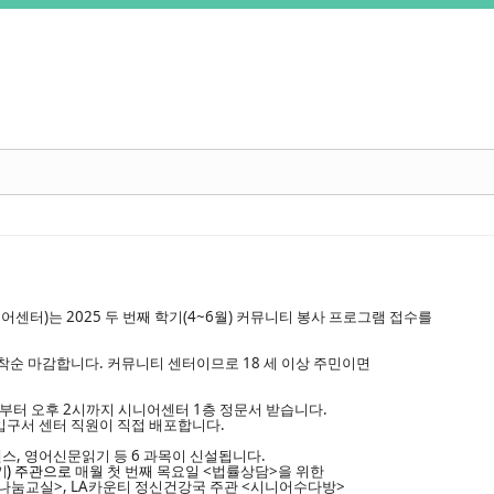
센터)는 2025
두 번째
학기(
4
~
6
월) 커뮤니티 봉사 프로그램 접수를
착순 마감합니다. 커뮤니티 센터이므로 18 세 이상 주민이면
시부터 오후 2시까지 시니어센터 1층 정문서 받습니다.
터 입구서 센터 직원이 직접 배포합니다.
댄스, 영어신문읽기 등 6 과목이
신설됩니다.
키
) 주관으로
매월 첫 번째 목요일
<
법률상담
>
을
위한
나눔교실
>
,
LA카운티 정신건강국 주관 <시니어수다방>