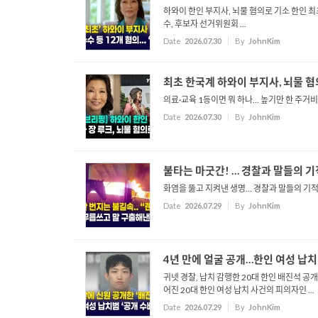
하와이 한인 부지사, 뇌물 ᄒ
수, 후보자 선거위원회 ...
Date
2026.07.30
By
JohnKim
최초 한국계 하와이 부지사, 뇌물 혐의 
의료·교육 1등이면 뭐 하나… 높기만 한 주거비에 CA 
Date
2026.07.30
By
JohnKim
불타는 마굿간! … 경찰과 말들의 기적 ᄀ
화염을 뚫고 지켜낸 생명… 경
Date
2026.07.29
By
JohnKim
4년 만에 얼굴 공개…한인 여성 납치
귀넷 경찰, 납치 감행한 20대 한인 배진석 공
어진 20대 한인 여성 납치 사건의 피의자인 ...
Date
2026.07.29
By
JohnKim