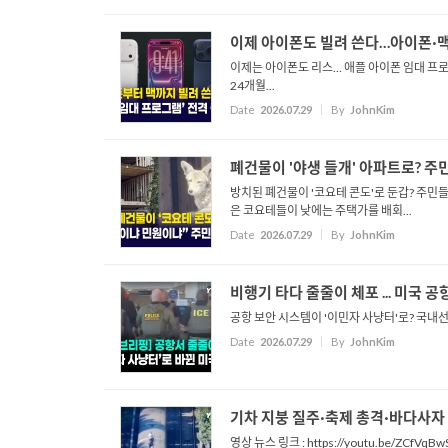
이제 아이폰도 빌려 쓴다…아이폰·
이제는 아이폰도 리스… 애플 ᄋ
24개월...
Date
2026.07.29
By
JohnKim
폐건물이 '야생 들개' 아파트로? 주
방치된 폐건물이 '코요테 콘도'로 둔갑? 주민
은 코요테들이 낮에는 주택가를 배회...
Date
2026.07.29
By
JohnKim
비행기 타다 줄줄이 체포 ... 미국 공항
공항 보안 시스템이 '이민자 사냥터'로? 국내선 타다 
Date
2026.07.29
By
JohnKim
기차 지붕 질주·축제 총격·바다사자 학대
영상 뉴스 링크 : https://youtu.be/ZCfVqBw