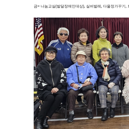
금= 나눔교실(발달장애인대상), 실버발레, 다울정가꾸기,