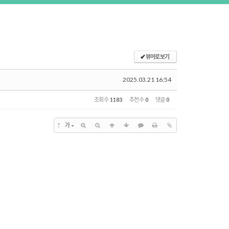
✔
뷰어로 보기
2025.03.21 16:54
조회 수
1183
추천 수
0
댓글
0
?
가