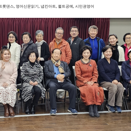
 트롯댄스,
영어신문읽기
,
냅킨아트, 퀼트공예,
시민권영어