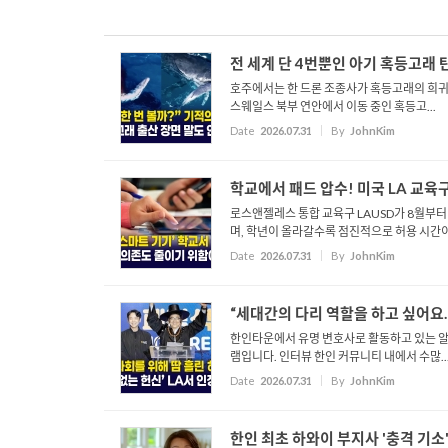
전 세계 단 4번뿐인 아기 혹등고래 탄
호주에서는 한 드론 조종사가 혹등고래의 희귀한
스웨일스 북부 연안에서 이동 중인 혹등고...
Date
2026.07.31
By
JohnKim
학교에서 패드 압수! 미국 LA 교육구, 
로스앤젤레스 통합 교육구 LAUSD가 8월부터
며, 학년이 올라갈수록 점진적으로 허용 시간이.
Date
2026.07.31
By
JohnKim
“세대간의 다리 역할을 하고 싶어요
한인타운에서 유명 변호사로 활동하고 있는 알렉
램입니다. 인터뷰 한인 커뮤니티 내에서 수많..
Date
2026.07.31
By
JohnKim
한인 최초 하와이 부지사 '충격 기소