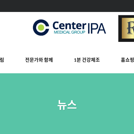
림
전문가와 함께
1분 건강체조
홈쇼
뉴스