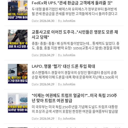
FedEx와 UPS, "관세 환급금 고객에게 돌려줄 것"
두 대형 물류기업인 페덱스와 유피에스가 정부로부터 돌려받게
될 관세 환급금을 관세를 부담한 고객들에게 다시 돌려주겠다고
발표했습니다. 두 회사는 고객이 지불한 관세에 대한 환급금이 정
Date
2026.04.30
By
JohnKim
부로부터 지급될 경우, 이를 원래의 부담 주체인 고객에게 전달
할...
교통사고로 이어진 도주극..."시민들은 영문도 모른 채
사고 당해"
충돌! 충돌! 충돌! 꽤 심하게 들이받았는데… 통제력도 잃었다. 충
도, 충돌, 충돌 지원 병력 요청! 1050(교통사고 발생) 경찰을 피해
도주하던 차량이 대형 사고를 일으킵니다. 그리고 잠시후 수십발
Date
2026.04.29
By
JohnKim
의 총성이 들립니다. 출동한 경찰들과 운전자의 총격...
LAPD, 명물 '헬기' 대신 드론 투입 확대
로스앤젤레스 경찰국이 경찰국의 상징인 헬리콥터 중심의 공중
순찰 체계에 더해 드론을 대폭 확대 운용하며 지난해 3,500회 이
상 출동시킨 것으로 나타났습니다. 이 같은 변화는 높은 헬리콥터
Date
2026.04.29
By
JohnKim
운영 비용과 소음 민원, 그리고 더 빠른 초기 대응 필요성 때문...
"이제는 여권에도 트럼프 얼굴이?"...미국 독립 250주
년 맞아 트럼프 여권 발급
미 국무부는 미국 독립 250주년을 기념해 도널드 트럼프 대통령
의 초상과 금색 서명이 포함된 한정판 여권을 올여름부터 발급할
예정이라고 밝혔습니다. 워싱턴 여권 발급기관에서 직접 갱신하
Date
2026.04.29
By
JohnKim
는 경우 새 디자인이 기본으로 제공되며, 온라인이나 다른 지역
에...