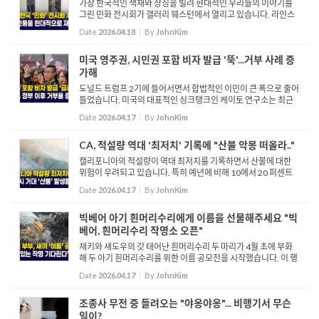
가장 한국적인 색채와 상징을 빌려 현대적인 우리들의 이야기를
그린 민화 전시회가 갤러리 웨스턴에서 열리고 있습니다. 라인스
앤드 컬러스, 트레디션 앤드 민화 라는 주제로 열린 이번 전시회는
Date
2026.04.18
By
JohnKim
자칫하면 어려울 수도 있는 민화를 누구나 쉽게 접근할 수 있...
미국 영주권, 시민권 포함 비자 발급 '뚝'...거부 사례 증
가해
도널드 트럼프 2기에 들어서면서 합법적인 이민이 큰 폭으로 줄어
들었습니다. 미국의 대표적인 싱크탱크인 케이토 연구소는 최근
보고서를 통해 트럼프 행정부는 반이민 정책을 앞세워 불법 입국
Date
2026.04.17
By
JohnKim
감소를 주요 성과로 내세우고 있지만 합법 이민의 감소는 불법 ...
CA, 적설량 역대 '최저치' 기록에 "산불 악몽 떠올라.."
캘리포니아의 적설량이 역대 최저치를 기록하면서 산불에 대한
위험이 우려되고 있습니다. 특히 예년에 비해 10에서 20 퍼센트
수준으로 급감하면서 식수 공급까지 위협받고 있습니다. 전문가
Date
2026.04.17
By
JohnKim
들은 적설량이 적어지면 수분이 빠르게 증발하고 초목들은 평소
에 ...
빅베어 아기 흰머리수리에게 이름을 선물해주세요 "빅
베어, 흰머리수리 작명소 오픈"
재키와 섀도우의 갓 태어난 흰머리수리 두 마리가 4월 초에 부화
해 두 아기 흰머리수리를 위한 이름 공모전을 시작했습니다. 이 행
사는 비영리단체 프렌즈오브 빅베어밸리 운영과 야생동물 보호
Date
2026.04.17
By
JohnKim
활동을 지원하기 위한 모금 목적에서 마련됐으며, 참가자는 최
소...
조종사 무전 중 들려오는 "야옹야옹"... 비행기서 무슨
일이?