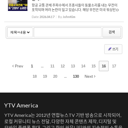
항공 교통 관제 주파수에서 조종사들이 동물소리를 내는 무전이
포착되며 여러 논란이 일고 있습니다. 해당 무전은 미국 워싱턴 D
C의 로널드 레이건 워싱턴 내셔널 공항 관제 주파수에서 기록됐으
Date
2026.04.17
By
JohnKim
며, 항공 무전 기록 웹사이트를 통해 확보된 것으로 전해졌습니...
검색
쓰기
Prev
1
...
11
12
13
14
15
16
17
18
19
20
...
130
Next
YTV America
YTV America는 2012년 연합뉴스TV 기반 방송으로 시작되어,
로컬 커뮤니티 뉴스 전달, 다양한 자체 콘텐츠 제작, 디지털 및
모바일 플랫폼 확대, 그리고 한인 커뮤니티와의 지속적인 소통을