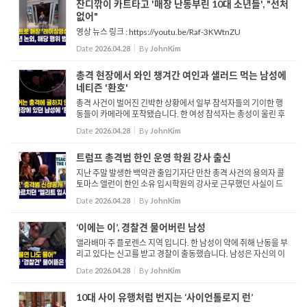
잔디깎이 카트타고 '매장 난동부린 10대 소년들', "선처
없어"
영상 뉴스 링크 : https://youtu.be/Raf-3KWtnZU
Date
2026.04.28
By
JohnKim
총격 현장에서 와인 챙겨간 여인과 샐러드 먹는 남성에
네티즌 '환호'
총격 사건이 벌어진 긴박한 상황에서 일부 참석자들의 기이한 행
동들이 카메라에 포착됐습니다. 한 여성 참석자는 총성이 울린 후
아수라장이 된 가운데 태연하게 와인을 챙기는 모습이 보입니다.
Date
2026.04.28
By
JohnKim
해당 여성의 신원은 아직 파악되지 않았으며 온라인에서는 이 ...
트럼프 총격범 한인 운영 학원 강사 출신
지난 주말 발생한 백악관 출입기자단 만찬 총격 사건의 용의자 콜
토마스 앨런이 한인 소유 입시학원의 강사로 근무했던 사실이 드
러나며 해당 학원은 일찌감치 선긋기에 나섰습니다. 특히 앨런은
Date
2026.04.28
By
JohnKim
지난 2024년 해당 학원으로부터 이달의 강사로 선정됐던 경력...
‘이에는 이’, 경찰견 물어버린 남성
앨라배마 주 플로렌스 지역 입니다. 한 남성이 약에 취해 난동을 부
리고 있다는 신고를 받고 경찰이 출동했습니다. 남성은 자신의 이
름이 데이빗 컬리버라고 밝힌 뒤 경찰들에게 자신에게 대한 태도
Date
2026.04.28
By
JohnKim
가 마음에 들지 않는다며 불만을 표출하고 있습니다. 이쪽으...
10대 사이 유행처럼 번지는 ‘사이언톨로지 런’