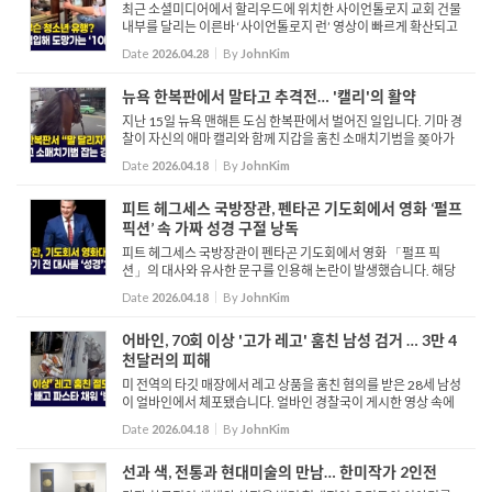
최근 소셜미디어에서 할리우드에 위치한 사이언톨로지 교회 건물
내부를 달리는 이른바 ‘사이언톨로지 런’ 영상이 빠르게 확산되고
있습니다. 이는 온라인상에서 ‘스피드런’ 또는 ‘딥런’으로 불리는
Date
2026.04.28
By
JohnKim
유행의 일환으로, 참...
뉴욕 한복판에서 말타고 추격전… '캘리'의 활약
지난 15일 뉴욕 맨해튼 도심 한복판에서 벌어진 일입니다. 기마 경
찰이 자신의 애마 캘리와 함께 지갑을 훔친 소매치기범을 쫒아가
고 있습니다. 소매치기범은 경찰의 지시에 따르지않고 계속 도주
Date
2026.04.18
By
JohnKim
합니다. 하지만 이를 목격한 시민의 도움으로 소매치기범은 멀...
피트 헤그세스 국방장관, 펜타곤 기도회에서 영화 ‘펄프
픽션’ 속 가짜 성경 구절 낭독
피트 헤그세스 국방장관이 펜타곤 기도회에서 영화 「펄프 픽
션」의 대사와 유사한 문구를 인용해 논란이 발생했습니다. 해당
발언은 성경 에스겔 25장 17절에서 영감을 받은 것으로 설명됐지
Date
2026.04.18
By
JohnKim
만, 실제로는 영화와 각본에서 변형된 표현에 더 가깝다는 점과
해...
어바인, 70회 이상 '고가 레고' 훔친 남성 검거 … 3만 4
천달러의 피해
미 전역의 타깃 매장에서 레고 상품을 훔친 혐의를 받은 28세 남성
이 얼바인에서 체포됐습니다. 얼바인 경찰국이 게시한 영상 속에
서 해당 남성은 타깃 매장에 들어가 레고 코너를 둘러보는 모습이
Date
2026.04.18
By
JohnKim
포착됐고, 이후 대형 박스 세트 두 개를 집어 들고 결국 매장...
선과 색, 전통과 현대미술의 만남… 한미작가 2인전