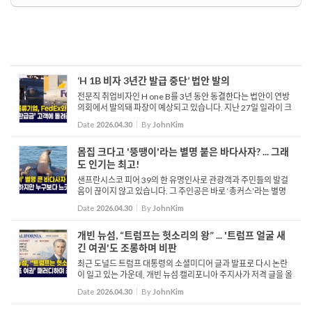
‘H 1B 비자 3년간 발급 중단’ 법안 발의
전문직 취업비자인 H one B를 3년 동안 동결한다는 법안이 연방
의회에서 발의돼 파장이 예상되고 있습니다. 지난 27일 일라이 크
레인을 포함한 공화당 연방 하원의원들은 H one B 제도를 대폭
Date
2026.04.30
By
JohnKim
축소하는 내용을 담은 2026 H one B 비자 남용 방지법을 발의했
습...
몸집 크다고 '뚱땡이'라는 별명 붙은 바다사자? ... 그래
도 인기는 최고!
샌프란시스코 피어 39의 한 유명인사로 관광객과 주민들의 발걸
음이 끊이지 않고 있습니다. 그 주인공은 바로 ‘총커스’라는 별명
을 가진 거대한 큰바다사잡니다. 총커스라는 별명은 포동이 또는
Date
2026.04.30
By
JohnKim
뚱땡이로 번역되지만, 주로 육중한 몸집을 가진 동...
개빈 뉴섬, “트럼프는 헛소리의 왕” ... '트럼프 얼굴 새
긴 여권'도 조롱하며 비판
최근 도널드 트럼프 대통령의 소셜미디어 글과 발표로 다시 논란
이 일고 있는 가운데, 개빈 뉴섬 캘리포니아 주지사가 저격 글을 올
리며 공방이 더욱 격화되고 있습니다. 백악관 공식 계정은 트럼프
Date
2026.04.30
By
JohnKim
대통령과 찰스 3세 영국 국왕이 함께 웃고 있는 사진을 게시...