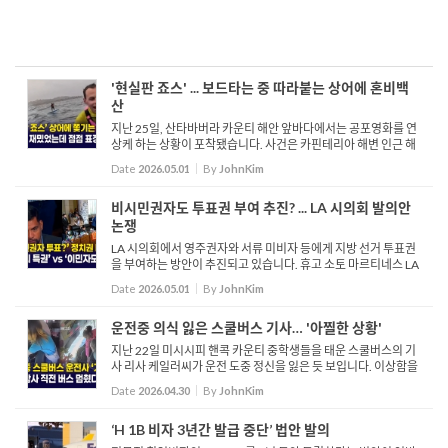
'현실판 죠스' ... 보드타는 중 따라붙는 상어에 혼비백
산
지난 25일, 산타바버라 카운티 해안 앞바다에서는 공포영화를 연
상케 하는 상황이 포착됐습니다. 사건은 카핀테리아 해변 인근 해
역에서 두 남성, 론 타케다와 테이비스 보이시가 하이드로포일을
Date
2026.05.01
By
JohnKim
타던 중 발생했습니다. 두 사람이 여유롭게 바다 위를 가로지르...
비시민권자도 투표권 부여 추진? ... LA 시의회 발의안
논쟁
LA 시의회에서 영주권자와 서류 미비자 등에게 지방 선거 투표권
을 부여하는 방안이 추진되고 있습니다. 휴고 소토 마르티네스 LA
시의원은 오늘 비시민권자가 시장, 시의원, 교육 위원 등을 선출하
Date
2026.05.01
By
JohnKim
는 로컬 선거에 참여할 수 있도록 하는 발의안을 제출했습니...
운전중 의식 잃은 스쿨버스 기사… '아찔한 상황'
지난 22일 미시시피 핸콕 카운티 중학생들을 태운 스쿨버스의 기
사 리사 케일러씨가 운전 도중 정신을 잃은 듯 보입니다. 이상함을
느낀 한 학생이 동료 학생들에게 이를 알리고 운전사 케일러에게
Date
2026.04.30
By
JohnKim
로 다가갑니다. 케일러는 정신을 차리지 못하는 듯 보이고 학...
‘H 1B 비자 3년간 발급 중단’ 법안 발의