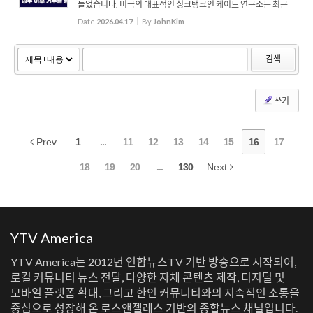
들었습니다. 미국의 대표적인 싱크탱크인 케이토 연구소는 최근
보고서를 통해 트럼프 행정부는 반이민 정책을 앞세워 불법 입국
Date
2026.04.17
By
JohnKim
감소를 주요 성과로 내세우고 있지만 합법 이민의 감소는 불법 ...
검색
쓰기
Prev
1
...
11
12
13
14
15
16
17
18
19
20
...
130
Next
YTV America
YTV America는 2012년 연합뉴스TV 기반 방송으로 시작되어,
로컬 커뮤니티 뉴스 전달, 다양한 자체 콘텐츠 제작, 디지털 및
모바일 플랫폼 확대, 그리고 한인 커뮤니티와의 지속적인 소통을
중심으로 성장해 온 로스앤젤레스 기반의 종합뉴스 채널입니다.