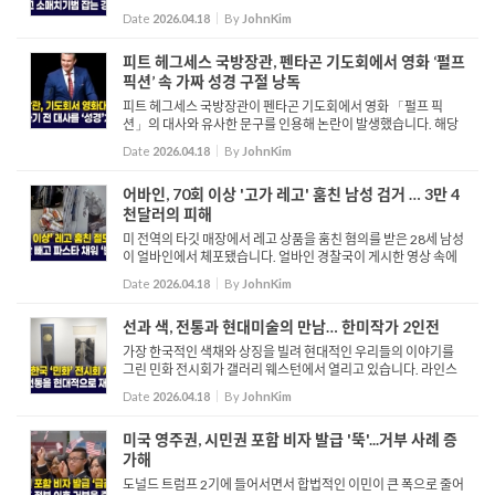
고 있습니다. 소매치기범은 경찰의 지시에 따르지않고 계속 도주
Date
2026.04.18
By
JohnKim
합니다. 하지만 이를 목격한 시민의 도움으로 소매치기범은 멀...
피트 헤그세스 국방장관, 펜타곤 기도회에서 영화 ‘펄프
픽션’ 속 가짜 성경 구절 낭독
피트 헤그세스 국방장관이 펜타곤 기도회에서 영화 「펄프 픽
션」의 대사와 유사한 문구를 인용해 논란이 발생했습니다. 해당
발언은 성경 에스겔 25장 17절에서 영감을 받은 것으로 설명됐지
Date
2026.04.18
By
JohnKim
만, 실제로는 영화와 각본에서 변형된 표현에 더 가깝다는 점과
해...
어바인, 70회 이상 '고가 레고' 훔친 남성 검거 … 3만 4
천달러의 피해
미 전역의 타깃 매장에서 레고 상품을 훔친 혐의를 받은 28세 남성
이 얼바인에서 체포됐습니다. 얼바인 경찰국이 게시한 영상 속에
서 해당 남성은 타깃 매장에 들어가 레고 코너를 둘러보는 모습이
Date
2026.04.18
By
JohnKim
포착됐고, 이후 대형 박스 세트 두 개를 집어 들고 결국 매장...
선과 색, 전통과 현대미술의 만남… 한미작가 2인전
가장 한국적인 색채와 상징을 빌려 현대적인 우리들의 이야기를
그린 민화 전시회가 갤러리 웨스턴에서 열리고 있습니다. 라인스
앤드 컬러스, 트레디션 앤드 민화 라는 주제로 열린 이번 전시회는
Date
2026.04.18
By
JohnKim
자칫하면 어려울 수도 있는 민화를 누구나 쉽게 접근할 수 있...
미국 영주권, 시민권 포함 비자 발급 '뚝'...거부 사례 증
가해
도널드 트럼프 2기에 들어서면서 합법적인 이민이 큰 폭으로 줄어