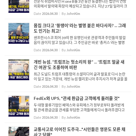
전문직 취업비자인 H one B를 3년 동안 동결한다는 법안이 연방
의회에서 발의돼 파장이 예상되고 있습니다. 지난 27일 일라이 크
레인을 포함한 공화당 연방 하원의원들은 H one B 제도를 대폭
Date
2026.04.30
By
JohnKim
축소하는 내용을 담은 2026 H one B 비자 남용 방지법을 발의했
습...
몸집 크다고 '뚱땡이'라는 별명 붙은 바다사자? ... 그래
도 인기는 최고!
샌프란시스코 피어 39의 한 유명인사로 관광객과 주민들의 발걸
음이 끊이지 않고 있습니다. 그 주인공은 바로 ‘총커스’라는 별명
을 가진 거대한 큰바다사잡니다. 총커스라는 별명은 포동이 또는
Date
2026.04.30
By
JohnKim
뚱땡이로 번역되지만, 주로 육중한 몸집을 가진 동...
개빈 뉴섬, “트럼프는 헛소리의 왕” ... '트럼프 얼굴 새
긴 여권'도 조롱하며 비판
최근 도널드 트럼프 대통령의 소셜미디어 글과 발표로 다시 논란
이 일고 있는 가운데, 개빈 뉴섬 캘리포니아 주지사가 저격 글을 올
리며 공방이 더욱 격화되고 있습니다. 백악관 공식 계정은 트럼프
Date
2026.04.30
By
JohnKim
대통령과 찰스 3세 영국 국왕이 함께 웃고 있는 사진을 게시...
FedEx와 UPS, "관세 환급금 고객에게 돌려줄 것"
두 대형 물류기업인 페덱스와 유피에스가 정부로부터 돌려받게
될 관세 환급금을 관세를 부담한 고객들에게 다시 돌려주겠다고
발표했습니다. 두 회사는 고객이 지불한 관세에 대한 환급금이 정
Date
2026.04.30
By
JohnKim
부로부터 지급될 경우, 이를 원래의 부담 주체인 고객에게 전달
할...
교통사고로 이어진 도주극..."시민들은 영문도 모른 채
사고 당해"