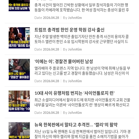
총격 사건이 벌어진 긴박한 상황에서 일부 참석자들의 기이한 행
동들이 카메라에 포착됐습니다. 한 여성 참석자는 총성이 울린 후
아수라장이 된 가운데 태연하게 와인을 챙기는 모습이 보입니다.
Date
2026.04.28
By
JohnKim
해당 여성의 신원은 아직 파악되지 않았으며 온라인에서는 이 ...
트럼프 총격범 한인 운영 학원 강사 출신
지난 주말 발생한 백악관 출입기자단 만찬 총격 사건의 용의자 콜
토마스 앨런이 한인 소유 입시학원의 강사로 근무했던 사실이 드
러나며 해당 학원은 일찌감치 선긋기에 나섰습니다. 특히 앨런은
Date
2026.04.28
By
JohnKim
지난 2024년 해당 학원으로부터 이달의 강사로 선정됐던 경력...
‘이에는 이’, 경찰견 물어버린 남성
앨라배마 주 플로렌스 지역 입니다. 한 남성이 약에 취해 난동을 부
리고 있다는 신고를 받고 경찰이 출동했습니다. 남성은 자신의 이
름이 데이빗 컬리버라고 밝힌 뒤 경찰들에게 자신에게 대한 태도
Date
2026.04.28
By
JohnKim
가 마음에 들지 않는다며 불만을 표출하고 있습니다. 이쪽으...
10대 사이 유행처럼 번지는 ‘사이언톨로지 런’
최근 소셜미디어에서 할리우드에 위치한 사이언톨로지 교회 건물
내부를 달리는 이른바 ‘사이언톨로지 런’ 영상이 빠르게 확산되고
있습니다. 이는 온라인상에서 ‘스피드런’ 또는 ‘딥런’으로 불리는
Date
2026.04.28
By
JohnKim
유행의 일환으로, 참...
뉴욕 한복판에서 말타고 추격전… '캘리'의 활약
지난 15일 뉴욕 맨해튼 도심 한복판에서 벌어진 일입니다. 기마 경
찰이 자신의 애마 캘리와 함께 지갑을 훔친 소매치기범을 쫒아가