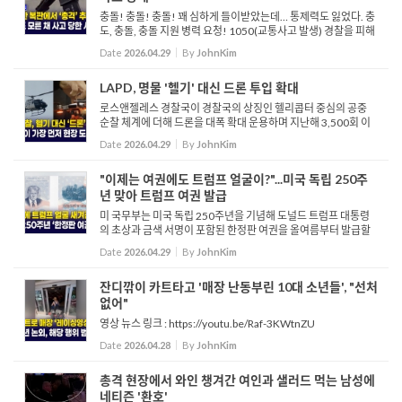
충돌! 충돌! 충돌! 꽤 심하게 들이받았는데… 통제력도 잃었다. 충
도, 충돌, 충돌 지원 병력 요청! 1050(교통사고 발생) 경찰을 피해
도주하던 차량이 대형 사고를 일으킵니다. 그리고 잠시후 수십발
Date
2026.04.29
By
JohnKim
의 총성이 들립니다. 출동한 경찰들과 운전자의 총격...
LAPD, 명물 '헬기' 대신 드론 투입 확대
로스앤젤레스 경찰국이 경찰국의 상징인 헬리콥터 중심의 공중
순찰 체계에 더해 드론을 대폭 확대 운용하며 지난해 3,500회 이
상 출동시킨 것으로 나타났습니다. 이 같은 변화는 높은 헬리콥터
Date
2026.04.29
By
JohnKim
운영 비용과 소음 민원, 그리고 더 빠른 초기 대응 필요성 때문...
"이제는 여권에도 트럼프 얼굴이?"...미국 독립 250주
년 맞아 트럼프 여권 발급
미 국무부는 미국 독립 250주년을 기념해 도널드 트럼프 대통령
의 초상과 금색 서명이 포함된 한정판 여권을 올여름부터 발급할
예정이라고 밝혔습니다. 워싱턴 여권 발급기관에서 직접 갱신하
Date
2026.04.29
By
JohnKim
는 경우 새 디자인이 기본으로 제공되며, 온라인이나 다른 지역
에...
잔디깎이 카트타고 '매장 난동부린 10대 소년들', "선처
없어"
영상 뉴스 링크 : https://youtu.be/Raf-3KWtnZU
Date
2026.04.28
By
JohnKim
총격 현장에서 와인 챙겨간 여인과 샐러드 먹는 남성에
네티즌 '환호'