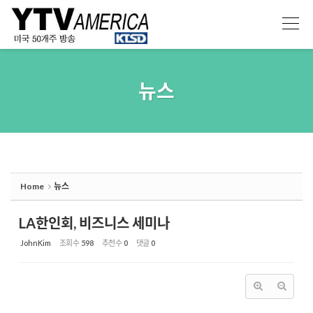
Sketchbook5, 스케치북5
Sketchbook5, 스케치북5
뉴스
Home
뉴스
LA한인회, 비즈니스 세미나
JohnKim
조회 수
598
추천 수
0
댓글
0