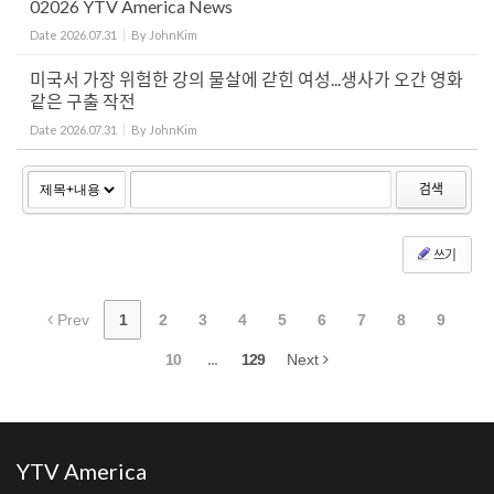
02026 YTV America News
Date
2026.07.31
By
JohnKim
미국서 가장 위험한 강의 물살에 갇힌 여성...생사가 오간 영화
같은 구출 작전
Date
2026.07.31
By
JohnKim
검색
쓰기
Prev
1
2
3
4
5
6
7
8
9
10
...
129
Next
YTV America