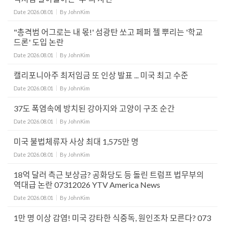
Date
2026.08.01
By
JohnKim
"총격범 어그로는 내 몫!' 섬광탄 쏘고 페퍼 젤 뿌리는 '학교
드론' 도입 논란
Date
2026.08.01
By
JohnKim
캘리포니아주 최저임금 또 인상 발표 ... 미국 최고 수준
Date
2026.08.01
By
JohnKim
37도 폭염속에 방치된 강아지와 고양이 구조 순간
Date
2026.08.01
By
JohnKim
미국 불법체류자 사상 최대 1,575만 명
Date
2026.08.01
By
JohnKim
18억 달러 측근 보상금? 공화당도 등 돌린 트럼프 법무부의
역대급 논란 07312026 YTV America News
Date
2026.08.01
By
JohnKim
1만 명 이상 감염! 미국 강타한 식중독, 원인조차 모른다? 073