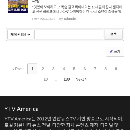
파밍'
"멋있어 보이려고..." 목숨 걸고 뛰어내리는 10대들의 참사 샌디에
고 선셋 클리프에서 바다로 다이빙하던 한 17세 소년이 중상을 입
은 영상이 관심을 끌고 있습니다. 구조 당국은 이 지역에서의 절벽
Date
2026.08.02
By
JohnKim
다이빙이 명백한 불법이며, 숨겨진 바위와 거친 파도 때문...
검색
쓰기
Prev
1
2
3
4
5
6
7
8
9
10
...
130
Next
YTV America
YTV America는 2012년 연합뉴스TV 기반 방송으로 시작되어,
로컬 커뮤니티 뉴스 전달, 다양한 자체 콘텐츠 제작, 디지털 및