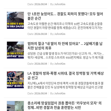
뒤를 쫓아가는 들소 다행히 문제 없이 지나갑니다. 하지만 잠시후
Date
2026.08.04
By
JohnKim
어린 소년 한명이 들소에게 접근하더니 뛰기 시작합니다. 이를...
단 1초만 늦었어도… 경찰도 피하지 못했다! 모두 얼어
붙은 순간
고속도로 아찔한 순간 애리조나 지역의 10번 고속도로를 순찰중
이던 경찰이 차량 한대를 멈춰 세웠습니다. 운전자에게 다가가는
경찰 안녕하십니까 죄송합니다. 제가 과속 했습니다. “60마일 지
Date
2026.08.04
By
JohnKim
역에서 85마일로 달리셨습니다.” 운전...
엄마의 절규 "내 딸이 차 안에 있어요" ... 2살배기를 납
치한 남성의 최후
상담원: 긴급 상황 발생 장소가 어디인가요? 신고자: 아... 여기는...
뭐지? 세상에... 스프링 스트리트 930번지예요. 방금 누가 제 차를
훔쳐 갔는데, 차 안에 두 살배기 딸이 타고 있어요. 상담원: 따님이
Date
2026.08.04
By
JohnKim
차 안에 있다는 말씀이시죠? 신고자: 네, 두 살 된 ...
LA 경찰차 방화·폭행 시위대, 결국 징역형 및 거액 배상
금 선고
지난해 LA에서 이민단속 반대 폭력 시위 중 경찰관들에게 돌과 불
붙은 잔해물을 던진 두 남성에게 징역형 및 배상금 지급이 선고됐
습니다. 미 연방 법원은 2025년 6월 101번 프리웨이에서 법 집행
Date
2026.08.04
By
JohnKim
을 방해한 혐의로 기소된 42세의 이스마엘 베가와 23세의 야추...
총소리에 망설임없이 권총 뽑아든 '카우보이 모자' 의
정체...비번 경찰과 전술 훈련받는 시민