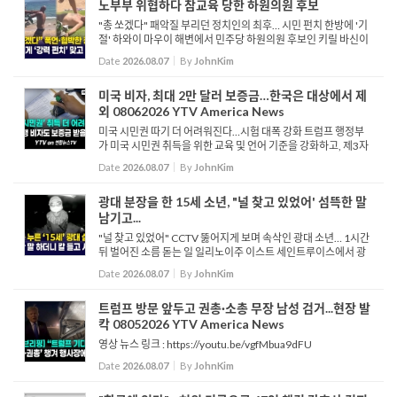
노부부 위협하다 참교육 당한 하원의원 후보
"총 쏘겠다" 패악질 부리던 정치인의 최후… 시민 펀치 한방에 '기
절' 하와이 마우이 해변에서 민주당 하원의원 후보인 키릴 바신이
시민들을 위협하다 벌어진 난투극 영상이 소셜 미디어에서 큰 화
Date
2026.08.07
By
JohnKim
제가 되고 있습니다. 사건은 음악 소리를 줄여...
미국 비자, 최대 2만 달러 보증금…한국은 대상에서 제
외 08062026 YTV America News
미국 시민권 따기 더 어려워진다…시험 대폭 강화 트럼프 행정부
가 미국 시민권 취득을 위한 교육 및 언어 기준을 강화하고, 제3자
민간 기관에 귀화 시험을 위탁하는 등의 대대적인 제도 개편을 추
Date
2026.08.07
By
JohnKim
진하고 있습니다. 국토안보부는 이번 조치가 귀화 절차...
광대 분장을 한 15세 소년, "널 찾고 있었어' 섬뜩한 말
남기고...
"널 찾고 있었어" CCTV 뚫어지게 보며 속삭인 광대 소년… 1시간
뒤 벌어진 소름 돋는 일 일리노이주 이스트 세인트루이스에서 광
대 복장을 한 15세 소년이 이웃집 보안 카메라에 기괴한 모습을 드
Date
2026.08.07
By
JohnKim
러낸 직후, 한 노인을 흉기로 찔러 살해한 혐의로 체포...
트럼프 방문 앞두고 권총·소총 무장 남성 검거...현장 발
칵 08052026 YTV America News
영상 뉴스 링크 : https://youtu.be/vgfMbua9dFU
Date
2026.08.07
By
JohnKim