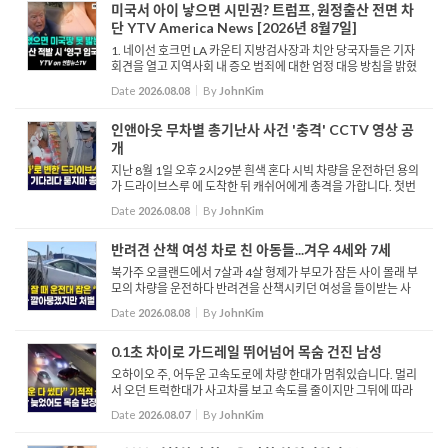
미국서 아이 낳으면 시민권? 트럼프, 원정출산 전면 차
단 YTV America News [2026년 8월7일]
1. 네이선 호크먼 LA 카운티 지방검사장과 치안 당국자들은 기자
회견을 열고 지역사회 내 증오 범죄에 대한 엄정 대응 방침을 밝혔
습니다. 검찰은 대중교통 내 칼부림 등 최근 기소된 중대 증오 범죄
Date
2026.08.08
By
JohnKim
사례들을 공개하며 강력한 처벌 의지를 피력했습니다. 짐 ...
인앤아웃 무차별 총기난사 사건 '충격' CCTV 영상 공
개
지난 8월 1일 오후 2시29분 흰색 혼다 시빅 차량을 운전하던 용의
가 드라이브스루 에 도착한 뒤 캐쉬어에게 총격을 가합니다. 첫번
째 희생자는 애슐리 가리베리로 알려졌으며 병원으로 이송된 뒤
Date
2026.08.08
By
JohnKim
숨을 거뒀습니다.. 그리고 총격범은 드라이브스루 경로를 따라 ...
반려견 산책 여성 차로 친 아동들...겨우 4세와 7세
북가주 오클랜드에서 7살과 4살 형제가 부모가 잠든 사이 몰래 부
모의 차량을 운전하다 반려견을 산책시키던 여성을 들이받는 사
고가 발생했습니다. 해당 사고로 피해 여성은 중태에 빠졌으며, 함
Date
2026.08.08
By
JohnKim
께 있던 강아지는 사고 직후 도망쳐 구조 여부가 불투명한 상황...
0.1초 차이로 가드레일 뛰어넘어 목숨 건진 남성
오하이오 주, 어두운 고속도로에 차량 한대가 멈춰있습니다. 멀리
서 오던 트럭한대가 사고차를 보고 속도를 줄이지만 그뒤에 따라
오던 차량은 이를 보지 못하고 그대로 사고 현장에 돌진합니다. 사
Date
2026.08.07
By
JohnKim
고차량 인근에 서있던 남성을 치기 직전 남성은 가드레일 위로...