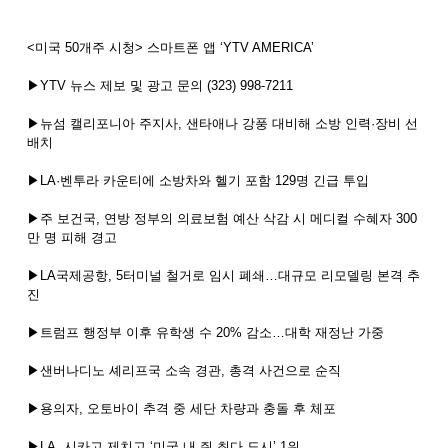
<미국 50개주 시청> 스마트폰 앱 ‘YTV AMERICA’
▶YTV 뉴스 제보 및 광고 문의 (323) 998-7211
▶뉴섬 캘리포니아 주지사, 샌타애나 강풍 대비해 소방 인력·장비 선
배치
▶LA·벤투라 카운티에 소방차와 헬기 포함 129명 긴급 투입
▶주 보건국, 연방 정부의 의료보험 예산 삭감 시 메디컬 수혜자 300
만 명 피해 경고
▶LA국제공항, 5터미널 철거로 임시 폐쇄…대규모 리모델링 본격 추
진
▶트럼프 행정부 이후 유학생 수 20% 감소…대학 재정난 가중
▶샌버나디노 셰리프국 소속 경관, 총격 사건으로 순직
▶용의자, 오토바이 추격 중 세단 차량과 충돌 후 체포
▶LA, 시카고 제치고 ‘미국 내 쥐 최다 도시’ 1위