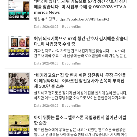
"한국에 있다"…허위 기록으로 67억 챙긴 간호사 김지
혜를 찾습니다...미 사법부 수배 중 08042026 YTV A
merica News
영상 뉴스 링크 : https://youtu.be/0vWf3NasoPQ
Date
2026.08.05
By
JohnKim
허위 의료기록으로 67억 챙긴 간호사 김지혜를 찾습니
다...미 사법당국 수배 중
가짜 일지로 67억 가로챈 간호사 김지혜를 찾습니다... LA 50대
간호사 미국 주요 수배 선상에 올라 로스앤젤레스의 가정 방문 간
호 기관에서 일하며 대규모 의료 보험 사기를 저지르고 도주한 간
Date
2026.08.05
By
JohnKim
호사 57세 김지혜 씨가 미국 주요 수배 선상에 올랐습니다. 김 ...
"비키라고요!" 집 앞 벤치 쉬던 참전용사, 무장 군인들
이 에워싸더니…이라크전 참전용사가 손목이 부러진
채 300만 불 소송
한적하고 평화로운 길거리 한 여성이 집앞 벤치에 앉아 있습니다.
하지만 어느순간 주방위군 소속으로 보이는 군인들이 다가와 빠
져나가려는 여성을 가로막고, 여성은 비키라며 소리를 지릅니다.
Date
2026.08.05
By
JohnKim
지난 5월 8일 워싱턴 D.C. 자택 앞 벤치에 앉아 있던 이라크전 ...
아이 뒤쫓는 들소… 옐로스톤 국립공원서 일어난 아찔
한 순간
몇주전 들소에게 공격을 받은 사고가 있었던 옐로스톤 국립공원
입니다. 관광객들 사이에 들소 한마리가 서있습니다. 서서히 여성