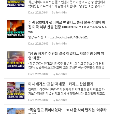
최근 아이다호주 트윈 폴스 인앤아웃 버거 총격 사건 중 범인에게
맞대응한 카우보이 모자 남성이 화젭니다. 남성은 조던 살리나스
라는 시민으로, 2021년 보이시 몰 총격 사건 이후 매주 전술 훈련
Date
2026.08.04
By
JohnKim
을 받아왔으며 이번 인앤아웃 버거 총격 현장에서 총소리를 듣...
주택 600채가 잿더미로 변했다… 통제 불능 상태에 빠
진 미국 서부 산불 현장 08032026 YTV America Ne
ws
영상 뉴스 링크 : https://youtu.be/fUF6NJediZc
Date
2026.08.03
By
JohnKim
"잠 좀 자자!" 주민들 결국 이겼다… 자율주행 심야 영
업 '제동'
"잠 좀 자자" 산타모니카 주민들 승리…웨이모 충전소 심야 영업
중단 LA 법원이 소음과 조명, 교통 문제로 인한 주민들의 피해를
인정해 산타모니카에 위치한 웨이모의 충전 시설 두 곳에 심야 운
Date
2026.08.02
By
JohnKim
영 중단을 명령했습니다. 이에 따라 웨이모는 관련 소송...
미니 베가스 ‘프림’ 재개장… 카지노 산업 활기
캘리포니아주와 네바다주의 경계에 위치한 프림 밸리 리조트 카
지노가 폐쇄위기를 넘기고 다시 개장했습니다. 프림밸리 리조트
는 지난 독립 기념일 운영이 중단되면서 사실상 문을 닫는 것으로
Date
2026.08.02
By
JohnKim
보였으나 새 운영사인 테리블스가 이를 인수하면서 17일만에 다
시...
"목숨 걸고 뛰어내렸다"… 10대들 사이 번지는 '아우라