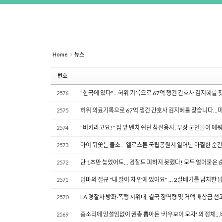
Home
뉴스
번호
"한국에 있다"…허위 기록으로 67억 챙긴 간호사 김지혜를 찾습니다
2576
허위 의료기록으로 67억 챙긴 간호사 김지혜를 찾습니다...
2575
"비키라고요!" 집 앞 벤치 쉬던 참전용사, 무장 군인들이 
2574
아이 뒤쫓는 들소… 옐로스톤 국립공원서 일어난 아찔한 순가
2573
단 1초만 늦었어도… 경찰도 피하지 못했다! 모두 얼어붙은 
2572
엄마의 절규 "내 딸이 차 안에 있어요" ... 2살배기를 납치한 남
2571
LA 경찰차 방화·폭행 시위대, 결국 징역형 및 거액 배상금 선
2570
총소리에 망설임없이 권총 뽑아든 '카우보이 모자' 의 정체..
2569