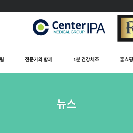
림
전문가와 함께
1분 건강체조
홈쇼
뉴스