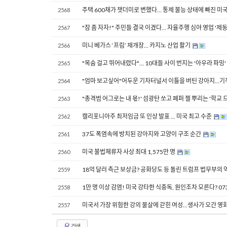
주택 600채가 잿더미로 변했다… 통제 불능 상태에 빠진 미국 서부
2568
"잠 좀 자자!" 주민들 결국 이겼다… 자율주행 심야 영업 '제동
2567
미니 베가스 ‘프림’ 재개장… 카지노 산업 활기
2566
"목숨 걸고 뛰어내렸다"… 10대들 사이 번지는 '아우라 파밍'
2565
"엄마 보고싶어"어두운 기차터널서 이틀을 버틴 강아지...기적처ᄅ
2564
"총격범 어그로는 내 몫!' 섬광탄 쏘고 페퍼 젤 뿌리는 '
2563
캘리포니아주 최저임금 또 인상 발표 ... 미국 최고 수준
2562
37도 폭염속에 방치된 강아지와 고양이 구조 순간
2561
미국 불법체류자 사상 최대 1,575만 명
2560
18억 달러 측근 보상금? 공화당도 등 돌린 트럼프 법무부의 역대급
2559
1만 명 이상 감염! 미국 강타한 식중독, 원인조차 모른다? 07302
2558
미국서 가장 위험한 강의 물살에 갇힌 여성...생사가 오간 영화
2557
검색