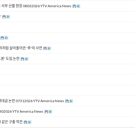
 산불 현장 08032026 YTV America News
'
ᅥᆷ 살아돌아온 '루'의 사연
학교 드론' 도입 논란
 논란 07312026 YTV America News
026 YTV America News
 같은 구출 작전