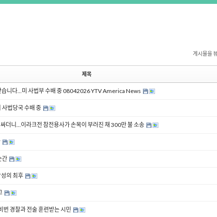
게시물을 
제목
...미 사법부 수배 중 08042026 YTV America News
미 사법당국 수배 중
에워싸더니…이라크전 참전용사가 손목이 부러진 채 300만 불 소송
ᆫ
순간
성의 최후
고
.비번 경찰과 전술 훈련받는 시민