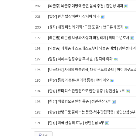
[뇌졸중] 뇌졸중 예방에 좋은 음식 추천 | 김민성 내과
202
[탈장] 반흔 탈장이란? | 장지아 외과
201
[융자] 내집 마련의 기회 "드림 포 올" | 앤드류최 융자
200
[레몬법] 레몬법 보상과 자동차 마일리지 | 최미수 변호사
199
[뇌졸중] 과체중과 스트레스로부터 뇌졸중 예방 | 김민성 내
198
[탈장] 서혜부 탈장수술 후 재발 | 장지아 외과
197
[미국대학] 자녀의 여름방학, 대학 로드맵 준비 | 아이비로드
196
[한방] 통증의 종류-물리적 통증 | 큐바이오
195
[한방] 류마티스 관절염으로 인한 통증 | 성민산삼 7부
194
[한방] 백혈병으로 인한 통증 | 성민산삼 6부
193
[한방] 한방으로 풀어보는 통증-척추관협착증 | 성민산삼 5부
192
[한방] 미국 산삼의 효능 | 성민산삼 4부
191
검색