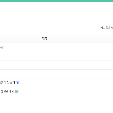
게시물을 
제목
| 조셉이 뉴스타
 심장혈관내과