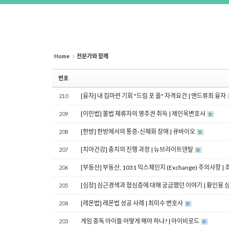
Home
전문가와 함께
번호
[융자] 내 집마련 기회 "드림 포 올" 자격요건 | 앤드류최 융자
210
[이민법] 불법 체류자의 영주권 취득 | 제인옥변호사
209
[한방] 한방에서의 통증-신체화 장애 | 큐바이오
208
[치아건강] 충치의 진행 과정 | 뉴브라이트덴탈
207
[부동산] 부동산, 1031 익스체인지 (Exchange) 주의사항 
206
[심장] 심근경색과 협심증에 대해 궁금했던 이야기 | 황인용
205
[레몬법] 레몬법 성공 사례 | 최미수 변호사
204
게임 중독 아이들 어떻게 해야 하나? | 아이비로드
203