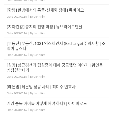
[한방] 한방에서의 통증-신체화 장애 | 큐바이오
Date
2023.05.16
By
JohnKim
[치아건강] 충치의 진행 과정 | 뉴브라이트덴탈
Date
2023.05.16
By
JohnKim
[부동산] 부동산, 1031 익스체인지 (Exchange) 주의사항 | 조
셉이 뉴스타
Date
2023.05.16
By
JohnKim
[심장] 심근경색과 협심증에 대해 궁금했던 이야기 | 황인용
심장혈관내과
Date
2023.05.16
By
JohnKim
[레몬법] 레몬법 성공 사례 | 최미수 변호사
Date
2023.05.16
By
JohnKim
게임 중독 아이들 어떻게 해야 하나? | 아이비로드
Date
2023.05.16
By
JohnKim