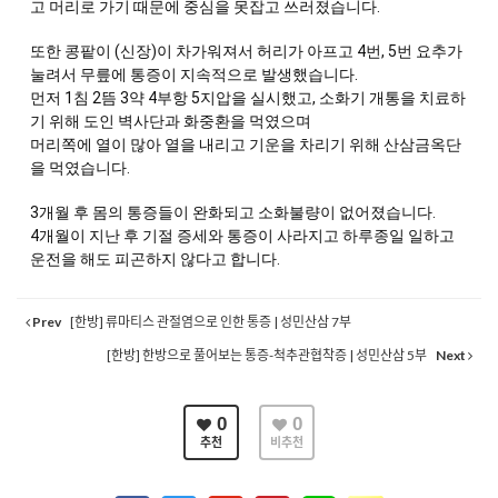
고 머리로 가기 때문에 중심을 못잡고 쓰러졌습니다. 
또한 콩팥이 (신장)이 차가워져서 허리가 아프고 4번, 5번 요추가 
눌려서 무릎에 통증이 지속적으로 발생했습니다. 
먼저 1침 2뜸 3약 4부항 5지압을 실시했고, 소화기 개통을 치료하
기 위해 도인 벽사단과 화중환을 먹였으며 
머리쪽에 열이 많아 열을 내리고 기운을 차리기 위해 산삼금옥단
을 먹였습니다. 
3개월 후 몸의 통증들이 완화되고 소화불량이 없어졌습니다. 
4개월이 지난 후 기절 증세와 통증이 사라지고 하루종일 일하고 
운전을 해도 피곤하지 않다고 합니다.
Prev
[한방] 류마티스 관절염으로 인한 통증 | 성민산삼 7부
[한방] 한방으로 풀어보는 통증-척추관협착증 | 성민산삼 5부
Next
0
0
추천
비추천